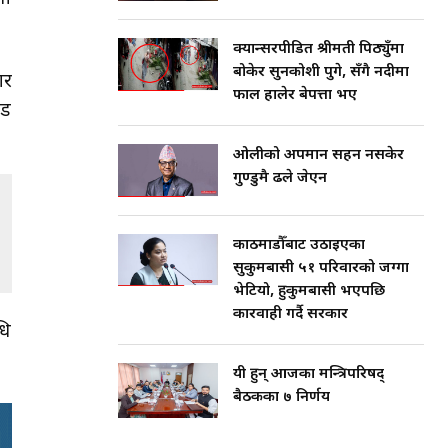
क्यान्सरपीडित श्रीमती पिठ्युँमा
बोकेर सुनकोशी पुगे, सँगै नदीमा
ार
फाल हालेर बेपत्ता भए
ौड
ओलीको अपमान सहन नसकेर
गुण्डुमै ढले जेएन
काठमाडौँबाट उठाइएका
सुकुमबासी ५१ परिवारको जग्गा
भेटियो, हुकुमबासी भएपछि
कारवाही गर्दै सरकार
धि
यी हुन् आजका मन्त्रिपरिषद्
बैठकका ७ निर्णय