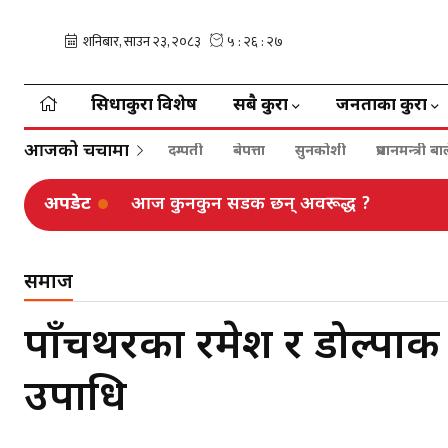
सिधाकुरा विशेष
सबै कुरा
जनताका कुरा
आजको चर्चामा
दम्पती
बेपत्ता
सुनकोशी
प्रधानमन्त्री 
अपडेट
आज कुनकुन सडक छन् अवरूद्ध ?
समाज
पाँचथरका रमेश र डोल्पाकी 
उपाधि