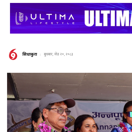
सिधाकुरा
बुधबार, जेठ २०, २०८३