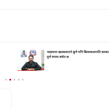
भाइचारा खलबलाउने कुनै पनि क्रियाकलापप्रति सरका
पूर्ण रुपमा सचेत छ