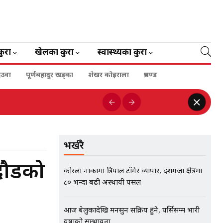
कुरा
खेलका कुरा
स्वास्थ्यका कुरा
ेउवा
पूर्णबहादुर खड्का
शेखर कोइराला
प्रचण्ड
भर्खरै
 दौडको
कोरला नाकामा त्रिपाल टाँगेर व्यापार, दशगजा क्षेत्रमा
८० भन्दा बढी अस्थायी पसल
आज बेलुकादेखि मनसुन सक्रिय हुने, पर्सिसम्म भारी
वर्षाको सम्भावना