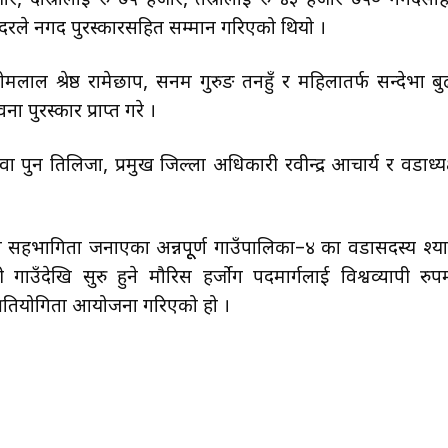
ार, दोस्रोलाई रु ७५ हजार, तेस्रोलाई रु ४३ हजार ७५० नगदसह
का दरले नगद पुरस्कारसहित सम्मान गरिएको थियो ।
 होमलाल श्रेष्ठ रामेछाप, सनम गुरुङ तनहुँ र महिलातर्फ सन्देभा बु
ा पुरस्कार प्राप्त गरे ।
वा पुन तिलिजा, प्रमुख जिल्ला अधिकारी रवीन्द्र आचार्य र वडाध्यक
 सहभागिता जनाएका अन्नपूूर्ण गाउँपालिका–४ का वडासदस्य श्य
गाउँदेखि सुरु हुने मौरिस हर्जोग पदमार्गलाई विश्वव्यापी रुप
ग दौड प्रतियोगिता आयोजना गरिएको हो ।