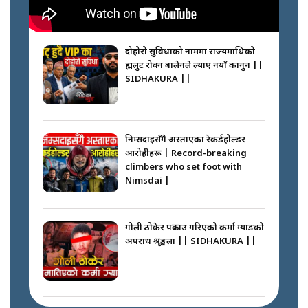
दोहोरो सुविधाको नाममा राज्यमाथिको
ब्रह्मलुट रोक्न बालेनले ल्याए नयाँ कानुन ||
SIDHAKURA ||
निम्सदाइसँगै अस्ताएका रेकर्डहोल्डर
आरोहीहरू | Record-breaking
climbers who set foot with
Nimsdai |
गोली ठोकेर पक्राउ गरिएको कर्मा ग्याङको
अपराध श्रृङ्खला || SIDHAKURA ||