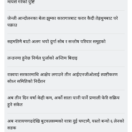
मापसे गरेको पुष्टि
जेन्जी आन्दोलनका बेला झुम्का कारागारबाट फरार कैदी तेह्रथुमबाट परे
पक्राउ
एभरेष्ट अस्पताल फलोअपः CCTV फुटेज
गायब || Everest Hospital
सहमतिमै बाटो अलग भयो दुर्गा सोब र सन्तोष परियार समूहको
Followup: CCTV Footage Lost |
SIDHAKURA |
लन्डनमा हुनेछ निर्मल पुर्जाको अन्तिम बिदाइ
रास्वपा सरकारमाथि आक्षेप लगाउने तीन आईएनजीओलाई स्पष्टीकरण
सोध्न समितिको निर्देशन
अब तीन दिन वर्षा केही कम, अर्को साता पानी पार्ने प्रणाली फेरि सक्रिय
हुने संकेत
अब नारायणगढदेखि बुटवलसम्मको यात्रा दुई घण्टामै, यस्तो बन्यो ६ लेनको
सडक