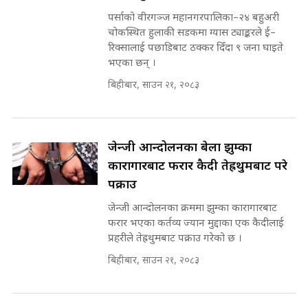
SIDHAKURA ||
पर्साको वीरगञ्ज महानगरपालिका–२४ बहुअरी
चोकस्थित हुलाकी सडकमा ग्यास ट्याङ्करले ई–
कहिले बन्ला चक्रपथ ? विस्तार कार्यमा
रिक्सालाई पछाडिबाट ठक्कर दिँदा ९ जना घाइते
किन भइरहेछ ढिलाइ ?The Ring Road
भएका छन् ।
Expansion Dilemma |
७८ लाख घुस खाने मन्त्री ! जोगाउने
SIDHAKURA |
बिहीबार, साउन २१, २०८३
प्रधानमन्त्री ? || SIDHAKURA ||
SIDHAKURA INVESTIGATION
||
पटकपटक भावुक बने गृहमन्त्री सुदन
गुरुङ, भक्कानिए सांसदहरू ||
जेन्जी आन्दोलनका बेला झुम्का
SIDHAKURA ||
मन्त्री र पूर्व मन्त्रीको ७८ लाख घुस डिलको
कारागारबाट फरार कैदी तेह्रथुमबाट परे
अडियो | FULL AUDIO |
पक्राउ
SIDHAKURA |
जेन्जी आन्दोलनका क्रममा झुम्का कारागारबाट
फरार भएका कर्तव्य ज्यान मुद्दाका एक कैदीलाई
प्रहरीले तेह्रथुमबाट पक्राउ गरेको छ ।
मन्त्री राजकुमारलाई घुस दिने विचौलीया
बिहीबार, साउन २१, २०८३
पूर्व मन्त्री रञ्जिता || SIDHAKURA
||