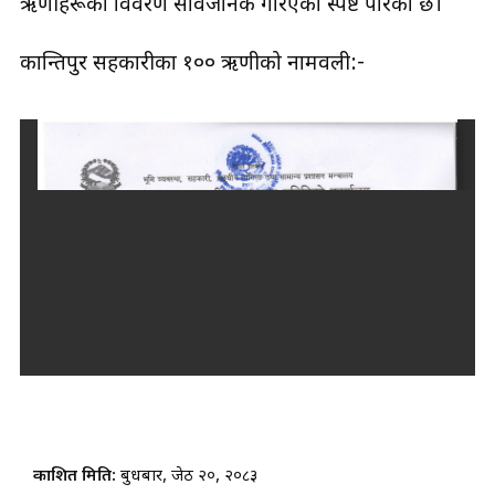
ऋणीहरूको विवरण सार्वजनिक गरिएको स्पष्ट पारेको छ।
कान्तिपुर सहकारीका १०० ऋणीको नामवली:-
प्रकाशित मिति:
बुधबार, जेठ २०, २०८३