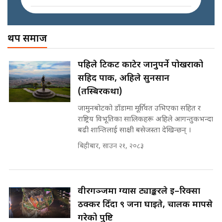
इनड्राइभ || SIDHAKURA ||
अख्तियारको कठघरामा घुस्याहा मन्त्रीहरू
! || CIAA Investigation over
थप समाज
पछिल्लो परिस्थिति जलन अस्पतालमा
Corrupted Minister ||
छैन खाली बेड || SIDHAKURA ||
SIDHAKURA
राष्ट्रिय सवालमा ९ दल एकजुट ||
पहिले टिकट काटेर जानुपर्ने पोखराको
Prachanda, Rabi, Gagan Stand
सहिद पार्क, अहिले सुनसान
on the Same Page ||
पोप्पोको पासोः कमाउने लोभमा घरबार नै
SIDHAKURA ||
(तस्बिरकथा)
उठिबास | The Dark Side of
'Poppo Live'-SIDHAKURA
जामुनबोटको डाँडामा मूर्तिवत उभिएका सहित र
INVESTIGATION
राष्ट्रिय विभूतिका सालिकहरू अहिले आगन्तुकभन्दा
सहकारी पीडितसँग मन्त्री प्रतिभा रावलले
बढी शान्तिलाई साक्षी बसेजस्ता देखिन्छन् ।
भनिन्–साथ दिनुहोस्, दबाब होइन ||
Sidhakura || Pratibha Rawal
बिहीबार, साउन २१, २०८३
मन्त्री आउने बित्तिकै सुरु भएको थियो
घुसको डिल || Raj Kumar Gupta ||
SIDHAKURA ||
रसुवाकाे भाङ्गे झरना | Bhange
वीरगञ्जमा ग्यास ट्याङ्करले ई–रिक्सा
Waterfall of Rasuwa ||
ठक्कर दिँदा ९ जना घाइते, चालक मापसे
SIDHAKURA ||
घुसको डिल गर्ने मन्त्रीकाे राजिनामा,
गरेको पुष्टि
भूमिसुधार मन्त्रीलाई जोगाइदै ! ||