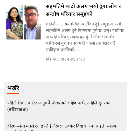
सहमतिमै बाटो अलग भयो दुर्गा सोब र
मन्त्रीले घुस डिल गरेको अडियो ! दुई झोला
सन्तोष परियार समूहको
नोट मन्त्रीलाई घुस | SIDHAKURA |
SIDHAKURA INVESTIGATION |
गतिशील लोकतान्त्रिक पार्टीका दुई समूह आपसी
सहमतिमै अलग हुने निर्णयमा पुगेका छन्। पार्टीका
अध्यक्ष परिषद् सदस्यद्वय दुर्गा सोब र सन्तोष
परियारले बुधबार सहमति पत्रमा हस्ताक्षर गर्दै
मृतकका परिवारप्रति मेडिकल
एकीकृत पार्टीलाई...
काउन्सीलको बदनियत ! न्याय खोज्दै
बिहीबार, साउन २१, २०८३
भौतारिदै सुवास || THE REPORTER
||
EXCLUSIVE - भिजिट भिसामा सेटिङको
भर्खरै
गोप्य अडियो र म्यासेज, गृह मन्त्रालय
कनेक्सन ! || VISIT VISA SCAM
पहिले टिकट काटेर जानुपर्ने पोखराको सहिद पार्क, अहिले सुनसान
(तस्बिरकथा)
भिजिट भिसामा गृह मन्त्रालयकै सेटिङः१
वीरगञ्जमा ग्यास ट्याङ्करले ई–रिक्सा ठक्कर दिँदा ९ जना घाइते, चालक
अर्ब बढी घुस!|| SIDHAKURA ||