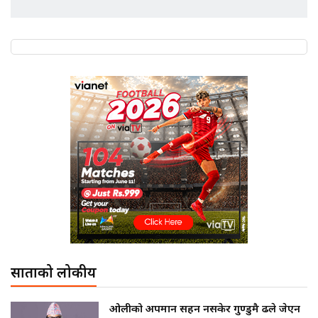
साताको लोकप्रीय
ओलीको अपमान सहन नसकेर गुण्डुमै ढले जेएन