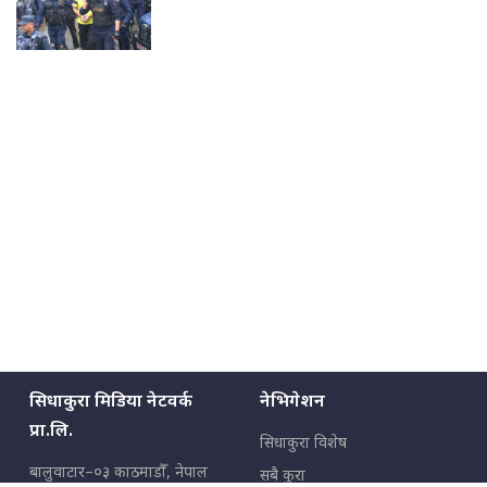
सिधाकुरा मिडिया नेटवर्क
नेभिगेशन
प्रा.लि.
सिधाकुरा विशेष
बालुवाटार–०३ काठमाडौँ, नेपाल
सबै कुरा