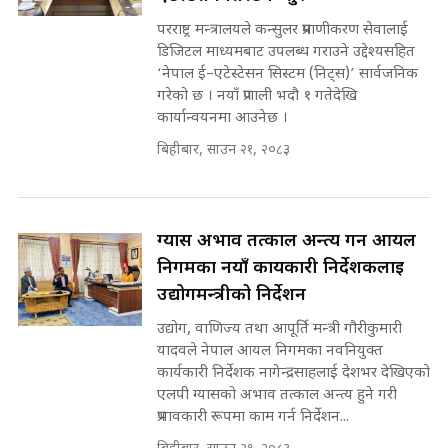
SIDHAKURA ||
घुसको डिल गर्ने मन्त्रीकाे राजिनामा,
भूमिसुधार मन्त्रीलाई जोगाइदै ! ||
परराष्ट्र मन्त्रालयले कन्सुलर प्रमाणीकरण सेवालाई
SIDHAKURA ||
डिजिटल माध्यमबाट उपलब्ध गराउने उद्देश्यसहित
‘नेपाल ई–एटेस्टेसन सिस्टम (निट्स)’ सार्वजनिक
कहिले बन्ला चक्रपथ ? विस्तार कार्यमा
गरेको छ । नयाँ प्रणाली भदौ १ गतेदेखि
किन भइरहेछ ढिलाइ ?The Ring Road
कार्यान्वयनमा आउनेछ ।
Expansion Dilemma |
७८ लाख घुस खाने मन्त्री ! जोगाउने
SIDHAKURA |
बिहीबार, साउन २१, २०८३
प्रधानमन्त्री ? || SIDHAKURA ||
SIDHAKURA INVESTIGATION
||
पटकपटक भावुक बने गृहमन्त्री सुदन
गुरुङ, भक्कानिए सांसदहरू ||
ग्यास अभाव तत्काल अन्त्य गर्न आयल
SIDHAKURA ||
मन्त्री र पूर्व मन्त्रीको ७८ लाख घुस डिलको
निगमका नयाँ कार्यकारी निर्देशकलाई
अडियो | FULL AUDIO |
उद्योगमन्त्रीको निर्देशन
SIDHAKURA |
उद्योग, वाणिज्य तथा आपूर्ति मन्त्री गौरीकुमारी
यादवले नेपाल आयल निगमका नवनियुक्त
कार्यकारी निर्देशक नागेन्द्रसाहलाई देशभर देखिएको
मन्त्री राजकुमारलाई घुस दिने विचौलीया
एलपी ग्यासको अभाव तत्काल अन्त्य हुने गरी
पूर्व मन्त्री रञ्जिता || SIDHAKURA
प्रभावकारी रूपमा काम गर्न निर्देशन...
||