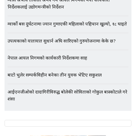
ग्यास अभाव तत्काल अन्त्य गर्न आयल निगमका नयाँ कार्यकारी
भिजिट भिसामा गृह मन्त्रालयकै सेटिङः१
निर्देशकलाई उद्योगमन्त्रीको निर्देशन
अर्ब बढी घुस!|| SIDHAKURA ||
ग्वार्को बस दुर्घटनामा ज्यान गुमाएकी महिलाको पहिचान खुल्यो, १८ घाइते
उपत्यकाको यातायात सुधार्न अघि सारिएको गुरुयोजनामा केके छ?
एभरेष्ट अस्पताल फलोअपः CCTV फुटेज
गायब || Everest Hospital
Followup: CCTV Footage Lost |
नेपाल आयल निगमको कार्यकारी निर्देशकमा साह
SIDHAKURA |
बाटो भुलेर सम्पर्कविहीन बनेका तीन युवक भेटिए सकुशल
आईएनजीओको दादागिरीविरुद्ध बोलेकी सोविताको गोकुल बास्कोटाले गरे
प्रशंसा