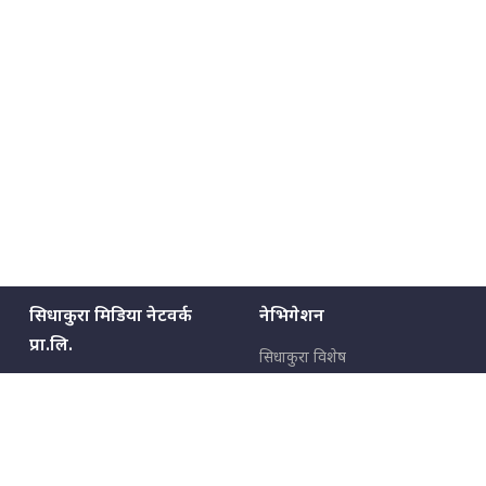
सिधाकुरा मिडिया नेटवर्क
नेभिगेशन
प्रा.लि.
सिधाकुरा विशेष
बालुवाटार–०३ काठमाडौँ, नेपाल
सबै कुरा
जनताका कुरा
सम्पर्क: ९८५१३६२६६६,
९८०२३६२६६६
उपभोक्ताका कुरा
इमेल:
news@sidhakura.com
,