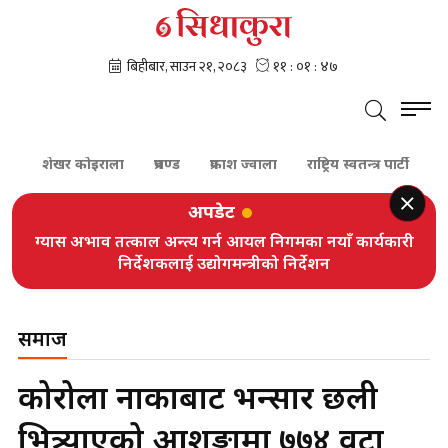
शेखर कोइराला
प्रचण्ड
प्रकाश ज्वाला
राष्ट्रिय स्वतन्त्र पार्टी
प्रधानमन्
अपडेट
ग्यास अभाव तत्काल अन्त्य गर्न आयल निगमका नयाँ कार्यकारी
निर्देशकलाई उद्योगमन्त्रीको निर्देशन
समाज
कोरोला नाकाबाट भन्सार छली
भित्र्याएको आशङ्कामा ७७४ वटा