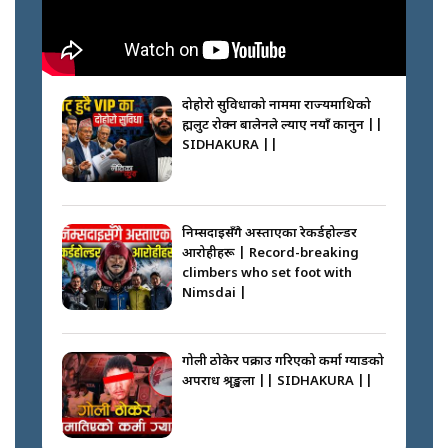
दोहोरो सुविधाको नाममा राज्यमाथिको
ब्रह्मलुट रोक्न बालेनले ल्याए नयाँ कानुन ||
SIDHAKURA ||
निम्सदाइसँगै अस्ताएका रेकर्डहोल्डर
आरोहीहरू | Record-breaking
climbers who set foot with
Nimsdai |
गोली ठोकेर पक्राउ गरिएको कर्मा ग्याङको
अपराध श्रृङ्खला || SIDHAKURA ||