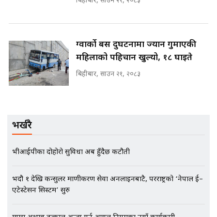
बिहीबार, साउन २१, २०८३
मन्त्रीले घुस डिल गरेको अडियो ! दुई झोला
ग्वार्को बस दुर्घटनामा ज्यान गुमाएकी
नोट मन्त्रीलाई घुस | SIDHAKURA |
SIDHAKURA INVESTIGATION |
महिलाको पहिचान खुल्यो, १८ घाइते
बिहीबार, साउन २१, २०८३
मृतकका परिवारप्रति मेडिकल
काउन्सीलको बदनियत ! न्याय खोज्दै
भौतारिदै सुवास || THE REPORTER
भर्खरै
||
भीआईपीका दोहोरो सुविधा अब हुँदैछ कटौती
EXCLUSIVE - भिजिट भिसामा सेटिङको
गोप्य अडियो र म्यासेज, गृह मन्त्रालय
कनेक्सन ! || VISIT VISA SCAM
भदौ १ देखि कन्सुलर प्रमाणीकरण सेवा अनलाइनबाटै, परराष्ट्रको ‘नेपाल ई–
एटेस्टेसन सिस्टम’ सुरु