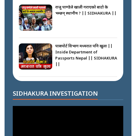
CASE || SIDHAKURA || THE
राजु पाण्डेले खाली गराएको बाटो के
REPORTER ||
भन्छन् स्थानीय ? || SIDHAKURA ||
भीड नियन्त्रण गर्न बारम्बार किन चुक्दैछ
प्रहरी ? Police repeatedly fail to
control crowds ?
पासपोर्ट विभाग मध्यरात पनि खुला ||
Inside Department of
Passports Nepal || SIDHAKURA
||
मन्त्री जन्माउने कारखाना ||
SIDHAKURA || THE REPORTER
||
कहाँ हरायो ग्यास ? || Where Did
the Gas Go? || SIDHAKURA ||
SIDHAKURA INVESTIGATION
फेरि स्वर्गनर्कको यात्रामा ओली–प्रचण्ड
|| SIDHAKURA ||
पासपोर्ट पाउन फेरि सकस । के हो समस्या
? || SIDHAKURA ||