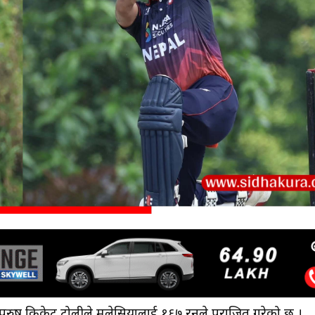
ुरुष क्रिकेट टोलीले मलेसियालाई १६७ रनले पराजित गरेको छ ।