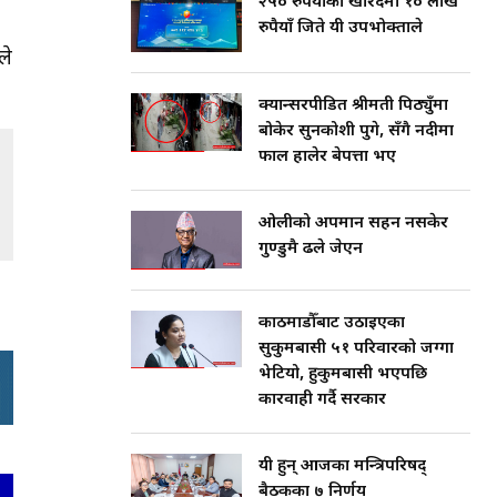
२५० रुपैयाँको खरिदमा १० लाख
रुपैयाँ जिते यी उपभोक्ताले
ले
क्यान्सरपीडित श्रीमती पिठ्युँमा
बोकेर सुनकोशी पुगे, सँगै नदीमा
फाल हालेर बेपत्ता भए
ओलीको अपमान सहन नसकेर
गुण्डुमै ढले जेएन
काठमाडौँबाट उठाइएका
सुकुमबासी ५१ परिवारको जग्गा
भेटियो, हुकुमबासी भएपछि
कारवाही गर्दै सरकार
यी हुन् आजका मन्त्रिपरिषद्
बैठकका ७ निर्णय