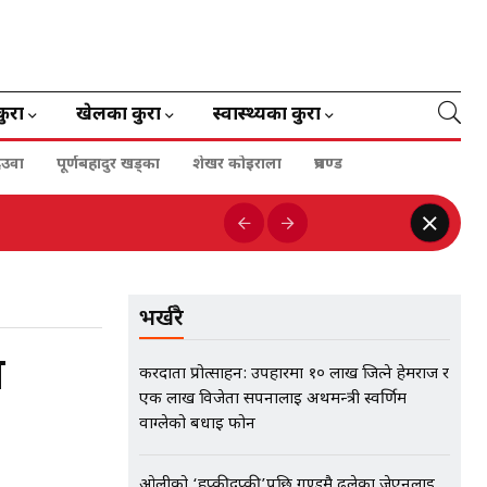
कुरा
खेलका कुरा
स्वास्थ्यका कुरा
ेउवा
पूर्णबहादुर खड्का
शेखर कोइराला
प्रचण्ड
भर्खरै
ा
करदाता प्रोत्साहन: उपहारमा १० लाख जित्ने हेमराज र
एक लाख विजेता सपनालाई अर्थमन्त्री स्वर्णिम
वाग्लेको बधाई फोन
ओलीको ‘हप्कीदप्की’पछि गुण्डुमै ढलेका जेएनलाई