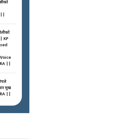
ासीको
||
ओलीको
|| KP
ssed
 Voice
RA ||
ोपले
 प्रमुख
RA ||
ठघरामा
रू ! ||
igation