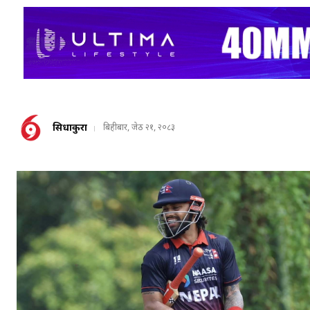
सिधाकुरा
बिहीबार, जेठ २१, २०८३