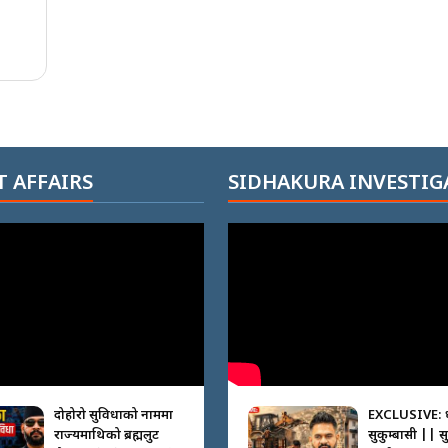
 AFFAIRS
SIDHAKURA INVESTIG
दोहोरो सुविधाको नाममा
EXCLUSIVE: 
राज्यमाथिको ब्रह्मलुट
सुकुम्बासी || स