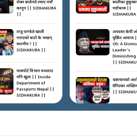
रोक्न बालेनले ल्याए नयाँ
बस्तीका हुकुम्ब
कानुन || SIDHAKURA
पर्दाफास ||
||
SIDHAKURA 
राजु पाण्डेले खाली
अपदस्त केपी 
गराएको बाटो के भन्छन्
मुर्छित आवाज 
स्थानीय ? ||
Oli: A Dismi
SIDHAKURA ||
Leader’s
Diminishing
|| SIDHAKU
पासपोर्ट विभाग मध्यरात
पनि खुला || Inside
भ्रष्टाचारको आर
Department of
घेरिएका अख्तियार
Passports Nepal ||
|| SIDHAKU
SIDHAKURA ||
कहाँ हरायो ग्यास ? ||
Where Did the Gas
अख्तियारको क
Go? || SIDHAKURA
घुस्याहा मन्त्रीह
||
CIAA Invest