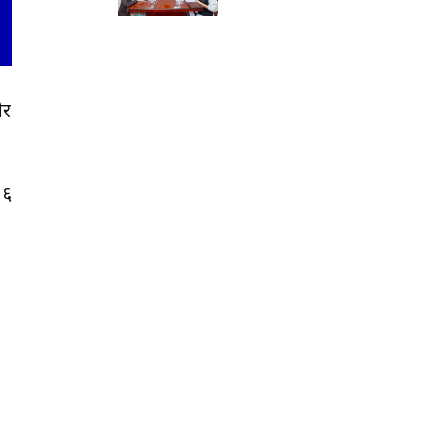
ेर
 ६