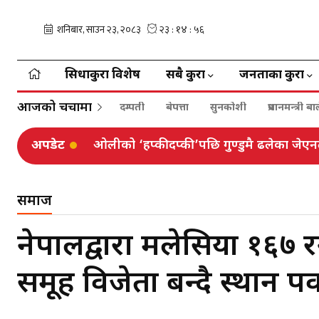
सिधाकुरा विशेष
सबै कुरा
जनताका कुरा
आजको चर्चामा
दम्पती
बेपत्ता
सुनकोशी
प्रधानमन्त्री 
अपडेट
ओलीको ‘हप्कीदप्की’पछि गुण्डुमै ढलेका जेएनलाई
समाज
नेपालद्वारा मलेसिया १६७ 
समूह विजेता बन्दै स्थान प