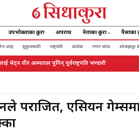
उपभोक्ताका कुरा
अपराध
नेताका कुरा
पैसाका 
बालेन शाह
सुकुमबासी
राष्ट्रपति
कांग्रेस
गगन थापा
शेरबहादुर द
 भेट्न वीर अस्पताल पुगिन् पूर्वराष्ट्रपति भण्डारी
रनले पराजित, एसियन गेम्सम
क्का