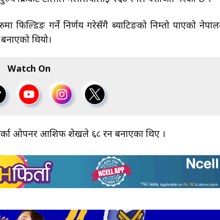
मा फिल्डिङ गर्ने निर्णय गरेसँगै ब्याटिङको निम्तो पाएको नेपाल
न बनाएको थियो।
Watch On
। अर्का ओपनर आशिफ शेखले ६८ रन बनाएका थिए ।