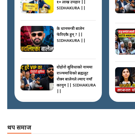
१० लाख उपहार ||
SIDHAKURA ||
के प्रधानमन्त्री बालेन
फेरिएकै हुन् ? ||
SIDHAKURA ||
दोहोरो सुविधाको नाममा
राज्यमाथिको ब्रह्मलुट
रोक्न बालेनले ल्याए नयाँ
कानुन || SIDHAKURA
||
निम्सदाइसँगै अस्ताएका
रेकर्डहोल्डर आरोहीहरू |
Record-breaking
थप समाज
climbers who set
foot with Nimsdai |