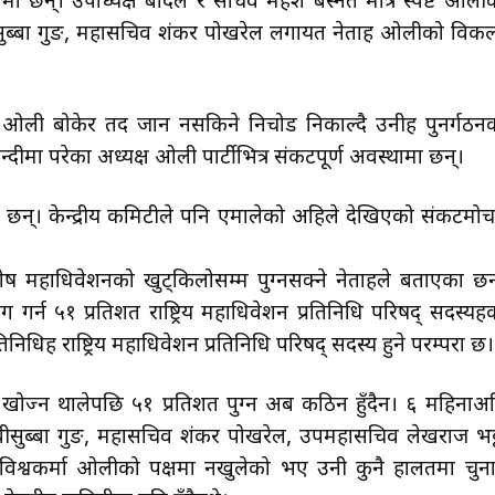
 छन्। उपाध्यक्ष बादल र सचिव महेश बस्नेत मात्रै स्पष्ट ओली
्वीसुब्बा गुरूङ, महासचिव शंकर पोखरेल लगायत नेताहरू ओलीको विकल
 बोकेर तद जान नसकिने निचोड निकाल्दै उनीहरू पुनर्गठन
दीमा परेका अध्यक्ष ओली पार्टीभित्र संकटपूर्ण अवस्थामा छन्।
एका छन्। केन्द्रीय कमिटीले पनि एमालेको अहिले देखिएको संकटमो
ेष महाधिवेशनको खुट्किलोसम्म पुग्नसक्ने नेताहरूले बताएका छन
्न ५१ प्रतिशत राष्ट्रिय महाधिवेशन प्रतिनिधि परिषद् सदस्यहरू
धिहरू राष्ट्रिय महाधिवेशन प्रतिनिधि परिषद् सदस्य हुने परम्परा छ।
ोज्न थालेपछि ५१ प्रतिशत पुग्न अब कठिन हुँदैन। ६ महिनाअ
्वीसुब्बा गुरूङ, महासचिव शंकर पोखरेल, उपमहासचिव लेखराज भट्
ल विश्वकर्मा ओलीको पक्षमा नखुलेको भए उनी कुनै हालतमा चुन