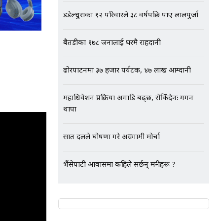
डडेल्धुराका १२ परिवारले ३८ वर्षपछि पाए लालपुर्जा
बैतडीका १७८ जनालाई घरमै राहदानी
ढोरपाटनमा ३७ हजार पर्यटक, ४७ लाख आम्दानी
महाधिवेशन प्रक्रिया अगाडि बढ्छ, रोकिँदैनः गगन
थापा
सात दलले घोषणा गरे अग्रगामी मोर्चा
भैंसेपाटी आवासमा कहिले सर्छन् मन्त्रीहरू ?