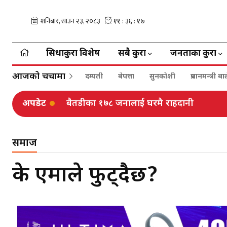
सिधाकुरा विशेष
सबै कुरा
जनताका कुरा
आजको चर्चामा
दम्पती
बेपत्ता
सुनकोशी
प्रधानमन्त्री 
अपडेट
ढोरपाटनमा ३७ हजार पर्यटक, ४७ लाख आम्दा
समाज
के एमाले फुट्दैछ?