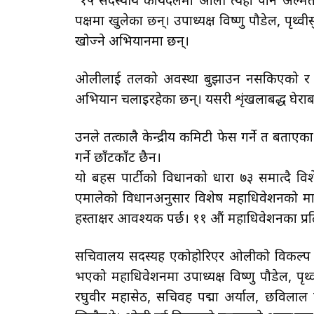
१५ सदस्यीय कार्यदलमा ओली त्यहाँ पनि अल्मतमा
पक्षमा खुलेका छन्। उपाध्यक्ष विष्णु पौडेल, पृथ
खोज्ने अभियानमा छन्।
ओलीलाई तलको अवस्था बुझाउन नसकिएको र ओली
अभियान चलाइरहेका छन्। यसरी शृंखलाबद्ध घेराबन्
उनले तत्कालै केन्द्रीय कमिटी फेस गर्ने त बता
गर्ने छाँटकाँट छैन।
यो बहस पार्टीको विधानको धारा ७३ समात्दै विश
एमालेको विधानअनुसार विशेष महाधिवेशनको माग गर
हस्ताक्षर आवश्यक पर्छ। ११ औं महाधिवेशनका प्रतिनि
सचिवालय सदस्यहरू एकोहोरिएर ओलीको विकल्प ख
भएको महाधिवेशनमा उपाध्यक्ष विष्णु पौडेल, पृथ
रघुवीर महासेठ, सचिवहरू पद्मा अर्याल, छविला