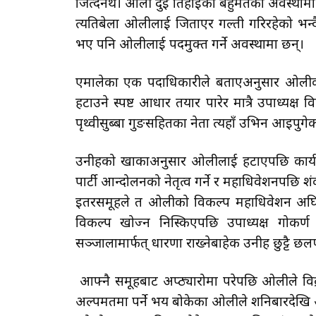
जित्दैनथे। ओली दुई तिहाइको बहुमतको अवस्थामा के
त्यतिबेला ओलीलाई जिताएर गल्ती गरिरहेको भन्दै 
भए पनि ओलीलाई पदमुक्त गर्ने अवस्थामा छन्।
एमालेका एक पदाधिकारीले बताएअनुसार ओलीको
हटाउने स्पष्ट आधार तयार पारेर मात्रै उपाध्यक्
पृथ्वीसुब्बा गुरूङसहितका नेता त्यहाँ उभिन आइपुगेक
उनीहरूको खाकाअनुसार ओलीलाई हटाएपछि कार्यवाह
पार्टी आन्दोलनको नेतृत्व गर्ने र महाधिवेशनपछि
इतरसमूहले त ओलीको विकल्प महाधिवेशन अघि 
विकल्प खोज्न निस्किएपछि उपाध्यक्ष गोकर्ण
सञ्जालामार्फत् धारणा राख्नेबाहेक उनीहरू छुट्टै 
आफ्नै समूहबाट अप्ठ्यारोमा परेपछि ओलीले विद्
अल्पमतमा पर्ने भय बोकेका ओलीले शनिबारदेखि अ