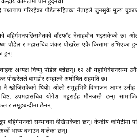
न्द्रीय कमिटीमा पनि हुँदैनथे।
पश्चात्ताप गरिरहेका पौडेलसहितका नेताहरूले जुनसुकै मूल्य चुका
 बहिर्गमनपछिसमेतको बाँटफाँट नेताहरूबीच भइसकेको छ। ओ
ष विष्ण पौडेल र महासचिव शंकर पोखरेल एकै कित्तामा उभिएका हुन
ा हुन्।
क अध्यक्ष विष्णु पौडेल बन्नेछन्। १२ औं महाधिवेशनसम्म उनै
 शंकर पोखरेलले बागडोर सम्हाल्ने अघोषित सहमति छ।
नै खोजिसकेको थियो। ओली समूहभित्रै विभाजन आएर उनीहरू 
 विष्ट, उपमहासचिव योगेश भट्टराईहरू मौनजस्तै छन्। सामाज
छलफल र समूहबन्दीमा छैनन्।
रुप बहिर्गमनको सम्भावना देखिसकेका छन्। केन्द्रीय कमिटीमा प
र्को भाष्य बनाउन थालेका छन्।