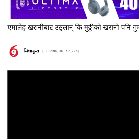
एमालेहरू खरानीबाट उठ्लान् कि मुठ्ठीको खरानी पनि ग
सिधाकुरा
मंगलबार, असार २, २०८३