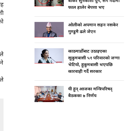
बोकेर सुनकोशी पुगे, सँगै नदीमा
रू
फाल हालेर बेपत्ता भए
शी
को
ओलीको अपमान सहन नसकेर
गुण्डुमै ढले जेएन
काठमाडौँबाट उठाइएका
ले
सुकुमबासी ५१ परिवारको जग्गा
ने
भेटियो, हुकुमबासी भएपछि
कारवाही गर्दै सरकार
ले
यी हुन् आजका मन्त्रिपरिषद्
बैठकका ७ निर्णय