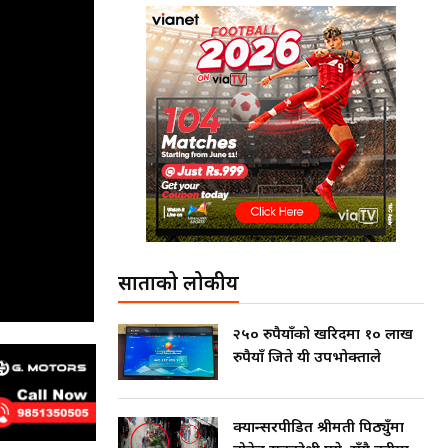
साताको लोकप्रीय
२५० रुपैयाँको खरिदमा १० लाख
रुपैयाँ जिते यी उपभोक्ताले
क्यान्सरपीडित श्रीमती पिठ्युँमा