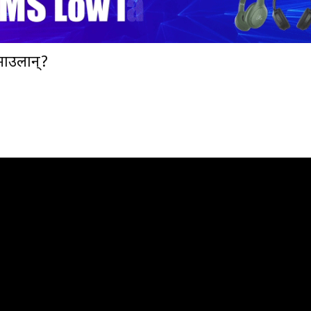
ुमाउलान्?