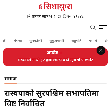
बेपत्ता
सुनकोशी
सुकुमबासी
राष्ट्रपति
एमाले
शेरबहादुर 
अपडेट
सरकारले गर्‍यो ३२ हजारभन्दा बढी गुनासो फर्छ्योट
समाज
रास्वपाको सुदूरपश्चिम सभापतिमा
विष्ट निर्वाचित