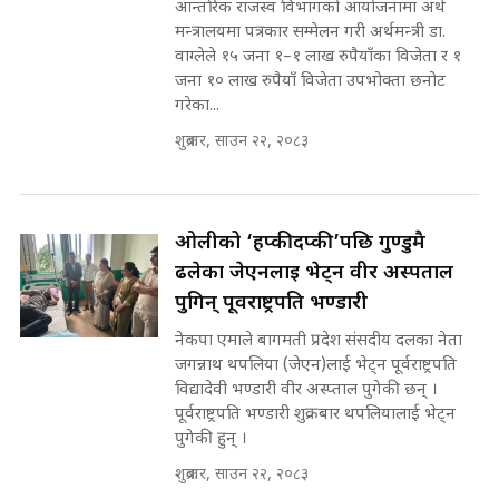
आन्तरिक राजस्व विभागको आयोजनामा अर्थ
सहकारी पीडितसँग मन्त्री प्रतिभा रावलले
मन्त्रालयमा पत्रकार सम्मेलन गरी अर्थमन्त्री डा.
भनिन्–साथ दिनुहोस्, दबाब होइन ||
वाग्लेले १५ जना १–१ लाख रुपैयाँका विजेता र १
Sidhakura || Pratibha Rawal
मन्त्री आउने बित्तिकै सुरु भएको थियो
जना १० लाख रुपैयाँ विजेता उपभोक्ता छनोट
घुसको डिल || Raj Kumar Gupta ||
गरेका...
SIDHAKURA ||
शुक्रबार, साउन २२, २०८३
रसुवाकाे भाङ्गे झरना | Bhange
Waterfall of Rasuwa ||
SIDHAKURA ||
घुसको डिल गर्ने मन्त्रीकाे राजिनामा,
भूमिसुधार मन्त्रीलाई जोगाइदै ! ||
ओलीको ‘हप्कीदप्की’पछि गुण्डुमै
SIDHAKURA ||
ढलेका जेएनलाई भेट्न वीर अस्पताल
कहिले बन्ला चक्रपथ ? विस्तार कार्यमा
पुगिन् पूर्वराष्ट्रपति भण्डारी
किन भइरहेछ ढिलाइ ?The Ring Road
नेकपा एमाले बागमती प्रदेश संसदीय दलका नेता
Expansion Dilemma |
७८ लाख घुस खाने मन्त्री ! जोगाउने
SIDHAKURA |
जगन्नाथ थपलिया (जेएन)लाई भेट्न पूर्वराष्ट्रपति
प्रधानमन्त्री ? || SIDHAKURA ||
विद्यादेवी भण्डारी वीर अस्प्ताल पुगेकी छन् ।
SIDHAKURA INVESTIGATION
पूर्वराष्ट्रपति भण्डारी शुक्रबार थपलियालाई भेट्न
||
पुगेकी हुन् ।
पटकपटक भावुक बने गृहमन्त्री सुदन
गुरुङ, भक्कानिए सांसदहरू ||
शुक्रबार, साउन २२, २०८३
SIDHAKURA ||
मन्त्री र पूर्व मन्त्रीको ७८ लाख घुस डिलको