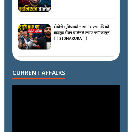
दोहोरो सुविधाको नाममा राज्यमाथिको
ब्रह्मलुट रोक्न बालेनले ल्याए नयाँ कानुन
|| SIDHAKURA ||
निम्सदाइसँगै अस्ताएका रेकर्डहोल्डर
आरोहीहरू | Record-breaking
CURRENT AFFAIRS
climbers who set foot with
Nimsdai |
गोली ठोकेर पक्राउ गरिएको कर्मा ग्याङको
अपराध श्रृङ्खला || SIDHAKURA ||