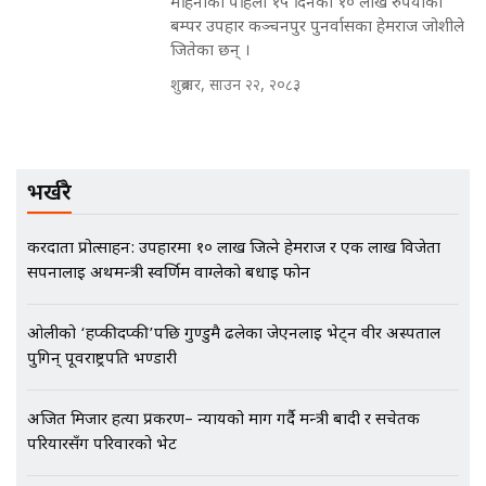
महिनाको पहिलो १५ दिनको १० लाख रुपैयाँको
बम्पर उपहार कञ्चनपुर पुनर्वासका हेमराज जोशीले
जितेका छन् ।
EXCLUSIVE - भिजिट भिसामा सेटिङको
गोप्य अडियो र म्यासेज, गृह मन्त्रालय
शुक्रबार, साउन २२, २०८३
कनेक्सन ! || VISIT VISA SCAM
भर्खरै
भिजिट भिसामा गृह मन्त्रालयकै सेटिङः१
अर्ब बढी घुस!|| SIDHAKURA ||
करदाता प्रोत्साहन: उपहारमा १० लाख जित्ने हेमराज र एक लाख विजेता
सपनालाई अर्थमन्त्री स्वर्णिम वाग्लेको बधाई फोन
ओलीको ‘हप्कीदप्की’पछि गुण्डुमै ढलेका जेएनलाई भेट्न वीर अस्पताल
एभरेष्ट अस्पताल फलोअपः CCTV फुटेज
पुगिन् पूर्वराष्ट्रपति भण्डारी
गायब || Everest Hospital
Followup: CCTV Footage Lost |
SIDHAKURA |
अजित मिजार हत्या प्रकरण– न्यायको माग गर्दै मन्त्री बादी र सचेतक
परियारसँग परिवारको भेट