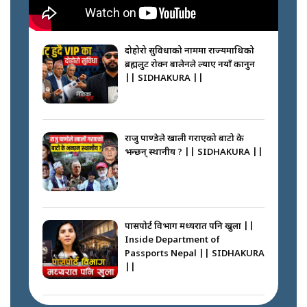
नभाँडिएको सद्भाव : कप्तानगञ्जबाट
सल्किएको आगो निभाउनेहरू ||
SIDHAKURA || THE REPORTER
दोहोरो सुविधाको नाममा राज्यमाथिको
||
ब्रह्मलुट रोक्न बालेनले ल्याए नयाँ कानुन
|| SIDHAKURA ||
नेपालीलाई भरिया मात्र देख्ने दृष्टिकोण
बदलेका ‘निम्स दाई’ || SIDHAKURA
||
राजु पाण्डेले खाली गराएको बाटो के
भन्छन् स्थानीय ? || SIDHAKURA ||
कप्तानगञ्जपछि मधेसमा के हुँदैछ ?
आगो निभाउने कि तेल थप्ने ? WHATS
HAPPENING IN MADHESH ? ||
पासपोर्ट विभाग मध्यरात पनि खुला ||
Inside Department of
Passports Nepal || SIDHAKURA
||
कप्तानगञ्ज घटनाको सुरुवात कसरी
भयो ? के के भयो ? || SUNSARI