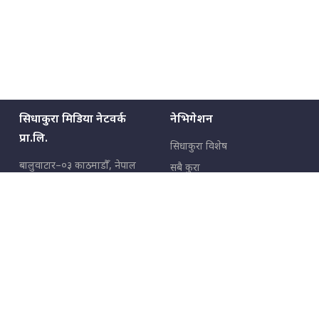
सिधाकुरा मिडिया नेटवर्क
नेभिगेशन
प्रा.लि.
सिधाकुरा विशेष
बालुवाटार–०३ काठमाडौँ, नेपाल
सबै कुरा
जनताका कुरा
सम्पर्क: ९८५१३६२६६६,
९८०२३६२६६६
उपभोक्ताका कुरा
इमेल:
news@sidhakura.com
,
info@sidhakura.com
अपराध
हाम्रो टीम
विज्ञापनका लागि
९८०२३६१६६६, ९८५१३३१६६६