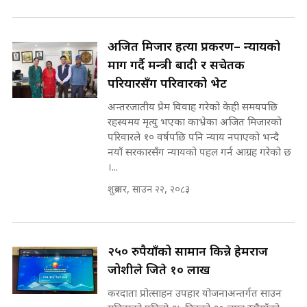
अडियो | FULL AUDIO |
SIDHAKURA |
अजित मिजार हत्या प्रकरण– न्यायको
माग गर्दै मन्त्री बादी र सचेतक
परियारसँग परिवारको भेट
मन्त्री राजकुमारलाई घुस दिने विचौलीया
पूर्व मन्त्री रञ्जिता || SIDHAKURA
अन्तरजातीय प्रेम विवाह गरेको केही समयपछि
||
रहस्यमय मृत्यु भएका काभ्रेका अजित मिजारको
परिवारले १० वर्षपछि पनि न्याय नपाएको भन्दै
नयाँ सरकारसँग न्यायको पहल गर्न आग्रह गरेको छ
।...
मन्त्रीले घुस डिल गरेको अडियो ! दुई झोला
नोट मन्त्रीलाई घुस | SIDHAKURA |
शुक्रबार, साउन २२, २०८३
SIDHAKURA INVESTIGATION |
२५० रुपैयाँको सामान किन्ने हेमराज
मृतकका परिवारप्रति मेडिकल काउन्सीलको
जोशीले जिते १० लाख
बदनियत ! न्याय खोज्दै भौतारिदै सुवास
|| THE REPORTER ||
करदाता प्रोत्साहन उपहार योजनाअन्तर्गत साउन