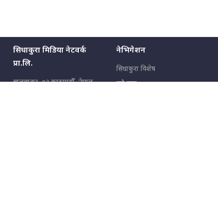
सिधाकुरा मिडिया नेटवर्क
नेभिगेशन
प्रा.लि.
सिधाकुरा विशेष
बालुवाटार–०३ काठमाडौँ, नेपाल
सबै कुरा
जनताका कुरा
सम्पर्क: ९८५१३६२६६६,
९८०२३६२६६६
उपभोक्ताका कुरा
इमेल:
news@sidhakura.com
,
info@sidhakura.com
अपराध
हाम्रो टीम
विज्ञापनका लागि
९८०२३६१६६६, ९८५१३३१६६६
marketing@sidhakura.com