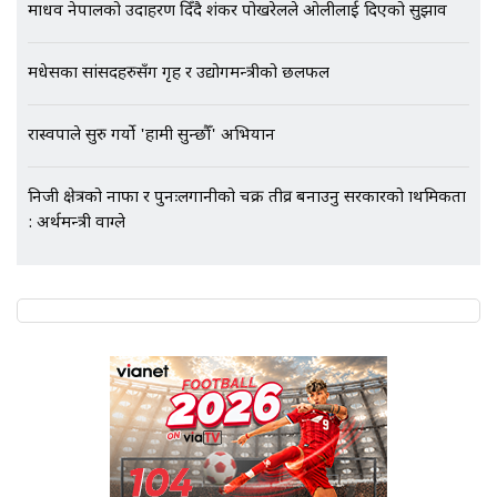
माधव नेपालको उदाहरण दिँदै शंकर पोखरेलले ओलीलाई दिएको सुझाव
मधेसका सांसदहरुसँग गृह र उद्योगमन्त्रीको छलफल
एभरेष्ट अस्पताल फलोअपः CCTV फुटेज
गायब || Everest Hospital
रास्वपाले सुरु गर्यो 'हामी सुन्छौँ' अभियान
Followup: CCTV Footage Lost |
SIDHAKURA |
निजी क्षेत्रको नाफा र पुनःलगानीको चक्र तीव्र बनाउनु सरकारको प्राथमिकता
: अर्थमन्त्री वाग्ले