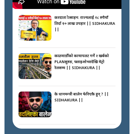
करदाता प्रोत्साहन: राज्यलाई २८ रुपैयाँ
तिर्दा १० लाख उपहार || SIDHAKURA
||
काठमाडौँको कायापलट गर्ने २ खर्बको
PLANसुरुङ, फ्लाइओभरदेखि मेट्रो
रेलसम्म || SIDHAKURA ||
के प्रधानमन्त्री बालेन फेरिएकै हुन् ? ||
SIDHAKURA ||