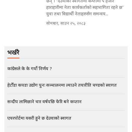
छन् । ‘देउवाको स्वागतमा कम्तीमा ५ हजार
हाराहारीमा नेता कार्यकर्ताको सहभागिता रहने छ’
मन्त्रीले घुस डिल गरेको अडियो ! दुई झोला
नोट मन्त्रीलाई घुस | SIDHAKURA |
युवा तथा विद्यार्थी नेताहरुसँग समन्वय...
SIDHAKURA INVESTIGATION |
सोमबार, साउन २५, २०८३
मृतकका परिवारप्रति मेडिकल काउन्सीलको
बदनियत ! न्याय खोज्दै भौतारिदै सुवास
भर्खरै
|| THE REPORTER ||
कांग्रेसले के के गर्यो निर्णय ?
EXCLUSIVE - भिजिट भिसामा सेटिङको
हेटौँडा कपडा उद्योग पुनः सञ्चालनमा ल्याउने तयारीप्रति प्रचण्डको स्वागत
गोप्य अडियो र म्यासेज, गृह मन्त्रालय
कनेक्सन ! || VISIT VISA SCAM
सन्दीप लामिछाने चार वर्षपछि फेरि बने कप्तान
एयरपोर्टमा यसरी हुने छ देउवाको स्वागत
भिजिट भिसामा गृह मन्त्रालयकै सेटिङः१
अर्ब बढी घुस!|| SIDHAKURA ||