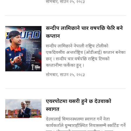
SIDHAKURA ||
सोमबार, साउन २५, २०८३
सहकारी पीडितसँग मन्त्री प्रतिभा रावलले
भनिन्–साथ दिनुहोस्, दबाब होइन ||
Sidhakura || Pratibha Rawal
७८ लाख घुस खाने मन्त्री ! जोगाउने
सन्दीप लामिछाने चार वर्षपछि फेरि बने
प्रधानमन्त्री ? || SIDHAKURA ||
कप्तान
SIDHAKURA INVESTIGATION
||
सन्दीप लामिछाने नेपाली राष्ट्रिय टोलीको
रसुवाकाे भाङ्गे झरना | Bhange
एकदिवसीय अन्तर्राष्ट्रिय (ओडीआई) कप्तान बनेका
Waterfall of Rasuwa ||
छन् । सन्दीप चार वर्षपछि राष्ट्रिय टिमको
SIDHAKURA ||
मन्त्री र पूर्व मन्त्रीको ७८ लाख घुस डिलको
कप्तानीमा फर्केका हुन् ।
अडियो | FULL AUDIO |
सोमबार, साउन २५, २०८३
SIDHAKURA |
एयरपोर्टमा यसरी हुने छ देउवाको
मन्त्री राजकुमारलाई घुस दिने विचौलीया
पूर्व मन्त्री रञ्जिता || SIDHAKURA
स्वागत
||
देउवालाई विमानस्थलमा स्वागत गर्ने नेता
कार्यकर्ताले धुम्बाराहीस्थित निवाससम्मै स्कर्टिङ गर्ने