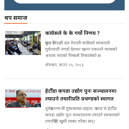
|| PM BALEN ADDRESS ||
SIDHAKURA ||
अख्तियारको कठघरामा घुस्याहा मन्त्रीहरू
! || CIAA Investigation over
थप समाज
प्रश्नपत्र लिक गर्ने सुलभ सर ? ||
Corrupted Minister ||
SIDHAKURA ||
SIDHAKURA
अदालतको गुनासो अब सिधै सर्वोच्चमा
कांग्रेसले के के गर्यो निर्णय ?
|| Court Grievances Directly to
the Supreme Court ||
प्रमुख प्रतिपक्षी दल नेपाली कांग्रेसले सरकारले
पोप्पोको पासोः कमाउने लोभमा घरबार नै
SIDHAKURA
पूर्वतयारी नगर्दा देशभर खाना पकाउने ग्यासको
उठिबास | The Dark Side of
अभाव भएको निष्कर्ष निकालेको छ
'Poppo Live'-SIDHAKURA
INVESTIGATION
सोमबार, साउन २५, २०८३
मोबिलिटीमा महिलाको पहुँच विस्तार गर्दै
इनड्राइभ || SIDHAKURA ||
मन्त्री आउने बित्तिकै सुरु भएको थियो
घुसको डिल || Raj Kumar Gupta ||
हेटौँडा कपडा उद्योग पुनः सञ्चालनमा
SIDHAKURA ||
ल्याउने तयारीप्रति प्रचण्डको स्वागत
राष्ट्रिय सवालमा ९ दल एकजुट ||
पूर्वप्रधानमन्त्री पुष्पकमल दाहाल ‘प्रचण्ड’ले हेटौँडा
Prachanda, Rabi, Gagan Stand
कपडा उद्योग पुनः सञ्चालनमा ल्याउने सरकारको
on the Same Page ||
घुसको डिल गर्ने मन्त्रीकाे राजिनामा,
तयारीप्रति खुसी व्यक्त गरेका छन्।
SIDHAKURA ||
भूमिसुधार मन्त्रीलाई जोगाइदै ! ||