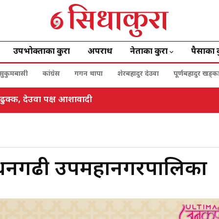
उपभोक्ताका कुरा
अपराध
नेताका कुरा
पैसाका 
सुकुमबासी
कांग्रेस
गगन थापा
शेरबहादुर देउवा
पूर्णबहादुर खड्क
क्ष ढुक्क, देउवा पक्ष आशावादी
दै धनगढी उपमहानगरपालिका