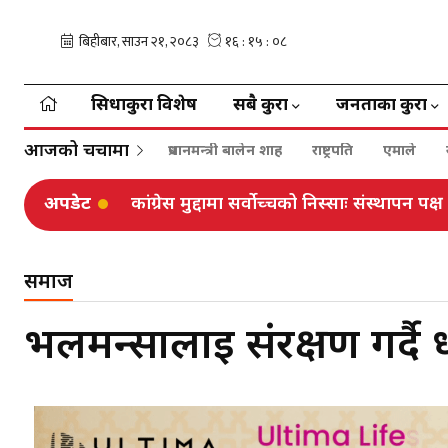
सिधाकुरा विशेष
सबै कुरा
जनताका कुरा
आजको चर्चामा
प्रधानमन्त्री बालेन शाह
राष्ट्रपति
एमाले
अपडेट
कांग्रेस मुद्दामा सर्वोच्चको निस्साः संस्थापन प
समाज
भलमन्सालाई संरक्षण गर्