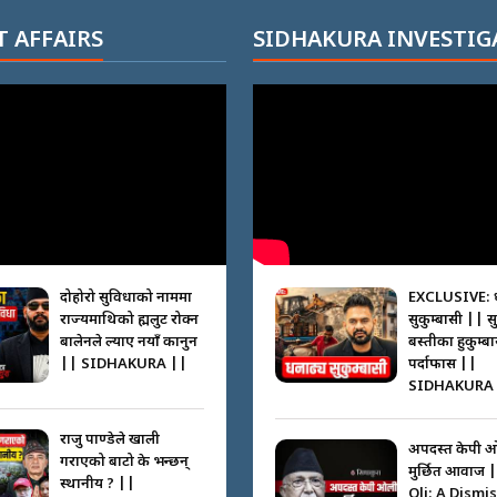
 AFFAIRS
SIDHAKURA INVESTIG
दोहोरो सुविधाको नाममा
EXCLUSIVE: 
राज्यमाथिको ब्रह्मलुट रोक्न
सुकुम्बासी || स
बालेनले ल्याए नयाँ कानुन
बस्तीका हुकुम्ब
|| SIDHAKURA ||
पर्दाफास ||
SIDHAKURA 
राजु पाण्डेले खाली
अपदस्त केपी 
गराएको बाटो के भन्छन्
मुर्छित आवाज 
स्थानीय ? ||
Oli: A Dismi