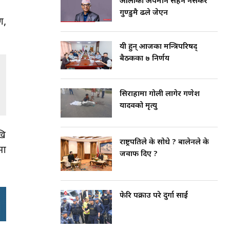
ओलीको अपमान सहन नसकेर
गुण्डुमै ढले जेएन
ण,
यी हुन् आजका मन्त्रिपरिषद्
बैठकका ७ निर्णय
सिराहामा गोली लागेर गणेश
यादवको मृत्यु
खि
राष्ट्रपतिले के सोधे ? बालेनले के
मा
जवाफ दिए ?
फेरि पक्राउ परे दुर्गा प्रसाईं