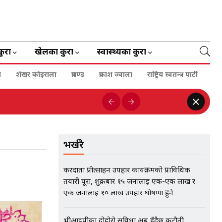
कुरा
खेलका कुरा
स्वास्थ्यका कुरा
ा
शेखर कोइराला
प्रचण्ड
प्रकाश ज्वाला
राष्ट्रिय स्वतन्त्र पार्टी
भर्खरै
करदाता प्रोत्साहन उपहार कार्यक्रमको प्राविधिक
तयारी पूरा, शुक्रबार १५ जनालाई एक-एक लाख र
एक जनालाई १० लाख उपहार घोषणा हुने
भीआईपीका दोहोरो सुविधा अब हुँदैछ कटौती