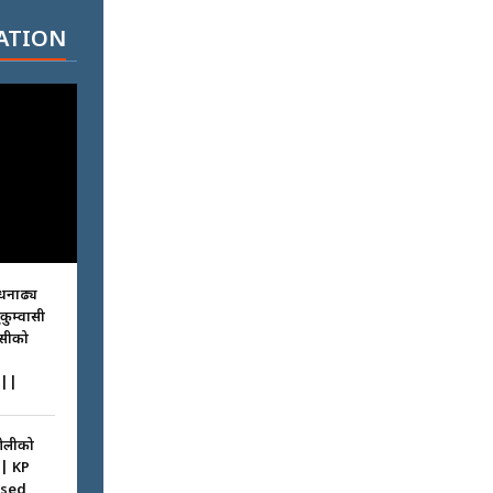
ATION
धनाढ्य
ुकुम्वासी
ासीको
||
ओलीको
|| KP
ssed