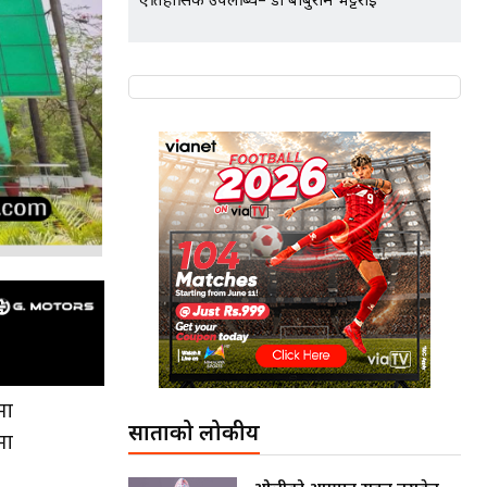
ऐतिहासिक उपलब्धि– डा बाबुराम भट्टराई
मा
साताको लोकप्रीय
मा