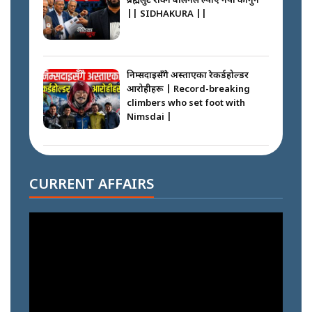
ब्रह्मलुट रोक्न बालेनले ल्याए नयाँ कानुन
|| SIDHAKURA ||
निम्सदाइसँगै अस्ताएका रेकर्डहोल्डर
आरोहीहरू | Record-breaking
climbers who set foot with
Nimsdai |
गोली ठोकेर पक्राउ गरिएको कर्मा ग्याङको
अपराध श्रृङ्खला || SIDHAKURA ||
CURRENT AFFAIRS
नभाँडिएको सद्भाव : कप्तानगञ्जबाट
सल्किएको आगो निभाउनेहरू ||
SIDHAKURA || THE REPORTER
||