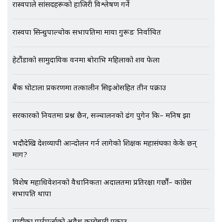
रास्वपाले सांसदहरूको हाजिरी विश्लेषण गर्ने
रास्वपा सिन्धुपाल्चोक सभापतिमा माया गुरूङ निर्वाचित
EXCLUSIVE - भिजिट भिसामा सेटिङको
गोप्य अडियो र म्यासेज, गृह मन्त्रालय
कनेक्सन ! || VISIT VISA SCAM
हेटौंडाको सामुदायिक वनमा बोराभित्र महिलाको शव फेला
बैंक घोटाला प्रकरणमा तत्कालीन सिइओसहित तीन पक्राउ
भिजिट भिसामा गृह मन्त्रालयकै सेटिङः१
अर्ब बढी घुस!|| SIDHAKURA ||
सरकारको नियतमा प्रश्न छैन, सञ्चालनको ढंग पुगेन कि– मनिष झा
भदौदेखि देशव्यापी आन्दोलन गर्न लागेको शिक्षक महासंघका केके छन्
माग?
एभरेष्ट अस्पताल फलोअपः CCTV फुटेज
गायब || Everest Hospital
विशेष महाधिवेशनको वैधानिकता अदालतमा प्रतिरक्षा गर्छौं– कांग्रेस
Followup: CCTV Footage Lost |
SIDHAKURA |
सभापति थापा