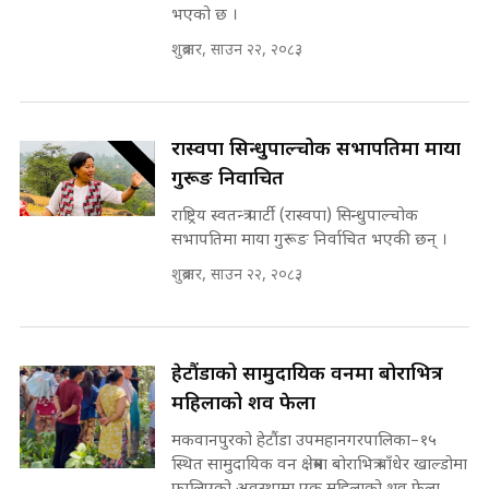
INVESTIGATION
भएको छ ।
सहकारी पीडितसँग मन्त्री प्रतिभा रावलले
शुक्रबार, साउन २२, २०८३
भनिन्–साथ दिनुहोस्, दबाब होइन ||
Sidhakura || Pratibha Rawal
मन्त्री आउने बित्तिकै सुरु भएको थियो
घुसको डिल || Raj Kumar Gupta ||
SIDHAKURA ||
रास्वपा सिन्धुपाल्चोक सभापतिमा माया
रसुवाकाे भाङ्गे झरना | Bhange
गुरूङ निर्वाचित
Waterfall of Rasuwa ||
SIDHAKURA ||
राष्ट्रिय स्वतन्त्र पार्टी (रास्वपा) सिन्धुपाल्चोक
घुसको डिल गर्ने मन्त्रीकाे राजिनामा,
सभापतिमा माया गुरूङ निर्वाचित भएकी छन् ।
भूमिसुधार मन्त्रीलाई जोगाइदै ! ||
SIDHAKURA ||
शुक्रबार, साउन २२, २०८३
कहिले बन्ला चक्रपथ ? विस्तार कार्यमा
किन भइरहेछ ढिलाइ ?The Ring Road
Expansion Dilemma |
७८ लाख घुस खाने मन्त्री ! जोगाउने
हेटौंडाको सामुदायिक वनमा बोराभित्र
SIDHAKURA |
प्रधानमन्त्री ? || SIDHAKURA ||
महिलाको शव फेला
SIDHAKURA INVESTIGATION
||
मकवानपुरको हेटौंडा उपमहानगरपालिका–१५
पटकपटक भावुक बने गृहमन्त्री सुदन
स्थित सामुदायिक वन क्षेत्रमा बोराभित्र बाँधेर खाल्डोमा
गुरुङ, भक्कानिए सांसदहरू ||