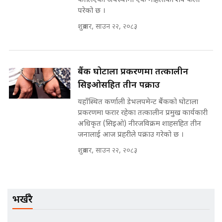
फालिएको अवस्थामा एक महिलाको शव फेला
SIDHAKURA ||
मन्त्री र पूर्व मन्त्रीको ७८ लाख घुस डिलको
परेको छ ।
अडियो | FULL AUDIO |
SIDHAKURA |
शुक्रबार, साउन २२, २०८३
मन्त्री राजकुमारलाई घुस दिने विचौलीया
बैंक घोटाला प्रकरणमा तत्कालीन
पूर्व मन्त्री रञ्जिता || SIDHAKURA
सिइओसहित तीन पक्राउ
||
यहाँस्थित कर्णाली डेभलपमेन्ट बैंकको घोटाला
प्रकरणमा फरार रहेका तत्कालीन प्रमुख कार्यकारी
अधिकृत (सिइओ) नीरजविक्रम शाहसहित तीन
मन्त्रीले घुस डिल गरेको अडियो ! दुई झोला
जनालाई आज प्रहरीले पक्राउ गरेको छ ।
नोट मन्त्रीलाई घुस | SIDHAKURA |
शुक्रबार, साउन २२, २०८३
SIDHAKURA INVESTIGATION |
मृतकका परिवारप्रति मेडिकल काउन्सीलको
भर्खरै
बदनियत ! न्याय खोज्दै भौतारिदै सुवास
|| THE REPORTER ||