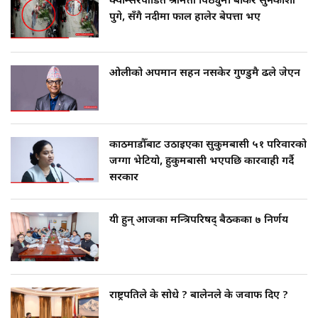
क्यान्सरपीडित श्रीमती पिठ्युँमा बोकेर सुनकोशी
पुगे, सँगै नदीमा फाल हालेर बेपत्ता भए
ओलीको अपमान सहन नसकेर गुण्डुमै ढले जेएन
काठमाडौँबाट उठाइएका सुकुमबासी ५१ परिवारको
जग्गा भेटियो, हुकुमबासी भएपछि कारवाही गर्दै
सरकार
यी हुन् आजका मन्त्रिपरिषद् बैठकका ७ निर्णय
राष्ट्रपतिले के सोधे ? बालेनले के जवाफ दिए ?