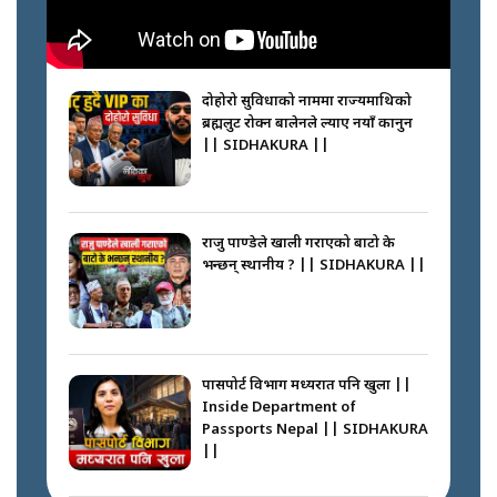
नेपालीलाई भरिया मात्र देख्ने दृष्टिकोण
बदलेका ‘निम्स दाई’ || SIDHAKURA
||
दोहोरो सुविधाको नाममा राज्यमाथिको
ब्रह्मलुट रोक्न बालेनले ल्याए नयाँ कानुन
|| SIDHAKURA ||
कप्तानगञ्जपछि मधेसमा के हुँदैछ ?
आगो निभाउने कि तेल थप्ने ? WHATS
HAPPENING IN MADHESH ? ||
राजु पाण्डेले खाली गराएको बाटो के
भन्छन् स्थानीय ? || SIDHAKURA ||
कप्तानगञ्ज घटनाको सुरुवात कसरी
भयो ? के के भयो ? || SUNSARI
CASE || SIDHAKURA || THE
पासपोर्ट विभाग मध्यरात पनि खुला ||
REPORTER ||
Inside Department of
Passports Nepal || SIDHAKURA
||
भीड नियन्त्रण गर्न बारम्बार किन चुक्दैछ