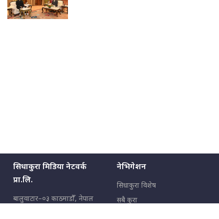
सिधाकुरा मिडिया नेटवर्क
नेभिगेशन
प्रा.लि.
सिधाकुरा विशेष
बालुवाटार–०३ काठमाडौँ, नेपाल
सबै कुरा
जनताका कुरा
सम्पर्क: ९८५१३६२६६६,