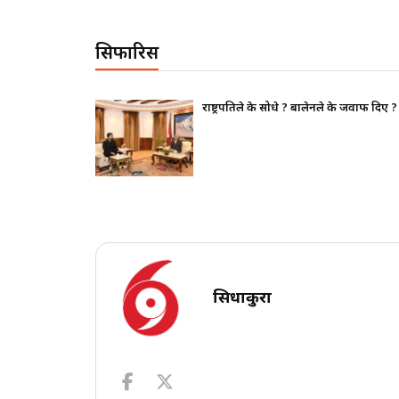
सिफारिस
 जवाफ दिए ?
भाइचारा खलबलाउने कुनै पनि क्रियाकला
पूर्ण रुपमा सचेत छ
सिधाकुरा