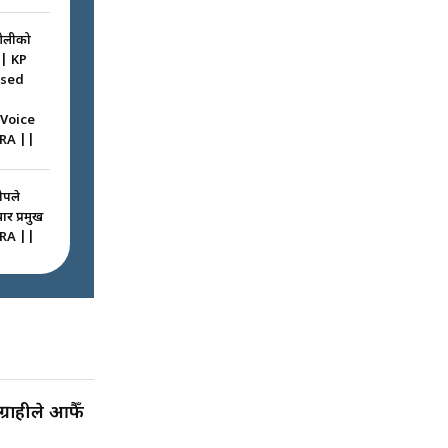
ओलीको
|| KP
ssed
 Voice
RA ||
ोपले
ार प्रमुख
RA ||
ठघरामा
रू ! ||
igation
ted
राहीले आफैँ