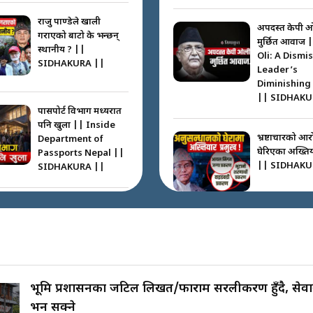
राजु पाण्डेले खाली
अपदस्त केपी 
गराएको बाटो के भन्छन्
मुर्छित आवाज 
स्थानीय ? ||
Oli: A Dismi
SIDHAKURA ||
Leader’s
Diminishing
|| SIDHAKU
पासपोर्ट विभाग मध्यरात
पनि खुला || Inside
भ्रष्टाचारको आर
Department of
घेरिएका अख्तिय
Passports Nepal ||
|| SIDHAKU
SIDHAKURA ||
कहाँ हरायो ग्यास ? ||
Where Did the Gas
अख्तियारको क
Go? || SIDHAKURA
घुस्याहा मन्त्रीह
||
CIAA Invest
over Corrup
Minister ||
भूमि प्रशासनका जटिल लिखत/फाराम सरलीकरण हुँदै, सेवाग्
पासपोर्ट पाउन फेरि सकस
SIDHAKURA
भर्न सक्ने
। के हो समस्या ? ||