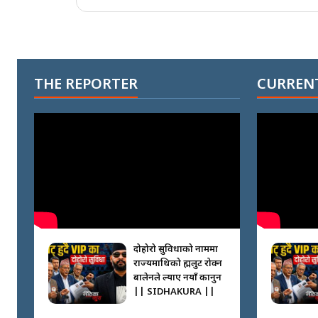
THE REPORTER
CURRENT
दोहोरो सुविधाको नाममा
राज्यमाथिको ब्रह्मलुट रोक्न
बालेनले ल्याए नयाँ कानुन
|| SIDHAKURA ||