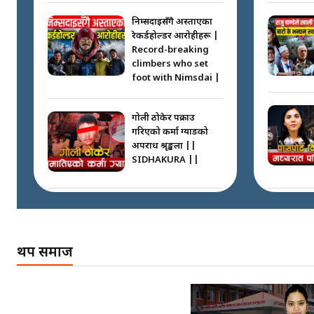
निम्सदाइसँगै अस्ताएका
रेकर्डहोल्डर आरोहीहरू |
Record-breaking
climbers who set
foot with Nimsdai |
गोली ठोकेर पक्राउ
गरिएको कर्मा ग्याङको
अपराध श्रृङ्खला ||
SIDHAKURA ||
नभाँडिएको सद्भाव :
कप्तानगञ्जबाट
सल्किएको आगो
थप समाज
निभाउनेहरू ||
SIDHAKURA || THE
REPORTER ||