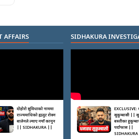
 AFFAIRS
SIDHAKURA INVESTIG
दोहोरो सुविधाको नाममा
EXCLUSIVE: 
राज्यमाथिको ब्रह्मलुट रोक्न
सुकुम्बासी || स
बालेनले ल्याए नयाँ कानुन
बस्तीका हुकुम्ब
|| SIDHAKURA ||
पर्दाफास ||
SIDHAKURA 