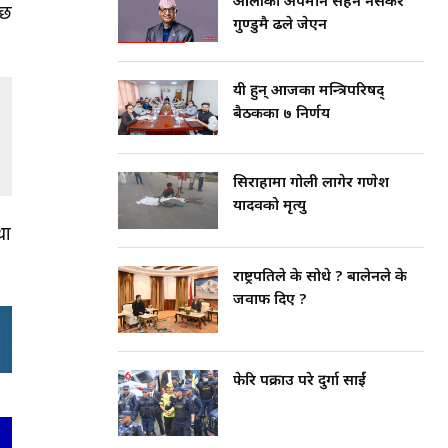
ओलीको अपमान सहन नसकेर
 छ
गुण्डुमै ढले जेएन
यी हुन् आजका मन्त्रिपरिषद्
बैठकका ७ निर्णय
सिराहामा गोली लागेर गणेश
यादवको मृत्यु
था
राष्ट्रपतिले के सोधे ? बालेनले के
जवाफ दिए ?
फेरि पक्राउ परे दुर्गा प्रसाईं