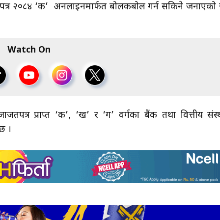
र ऋणपत्र २०८४ ‘क’ अनलाइनमार्फत बोलकबोल गर्न सकिने जनाएको
Watch On
जतपत्र प्राप्त ‘क’, ‘ख’ र ‘ग’ वर्गका बैंक तथा वित्तीय संस्
 छ ।