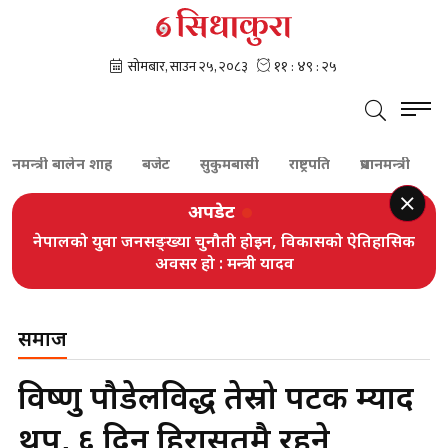
न्त्री बालेन शाह
बजेट
सुकुमबासी
राष्ट्रपति
प्रधानमन्त्री
कांग्रेस
अपडेट
नेपालको युवा जनसङ्ख्या चुनौती होइन, विकासको ऐतिहासिक
अवसर हो : मन्त्री यादव
समाज
विष्णु पौडेलविरुद्ध तेस्रो पटक म्याद
थप, ६ दिन हिरासतमै रहने