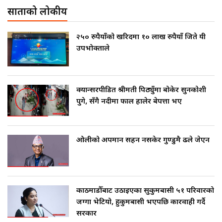
साताको लोकप्रीय
२५० रुपैयाँको खरिदमा १० लाख रुपैयाँ जिते यी
उपभोक्ताले
क्यान्सरपीडित श्रीमती पिठ्युँमा बोकेर सुनकोशी
पुगे, सँगै नदीमा फाल हालेर बेपत्ता भए
ओलीको अपमान सहन नसकेर गुण्डुमै ढले जेएन
काठमाडौँबाट उठाइएका सुकुमबासी ५१ परिवारको
जग्गा भेटियो, हुकुमबासी भएपछि कारवाही गर्दै
सरकार