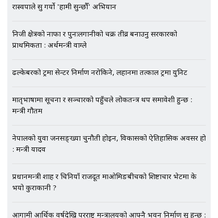
रास्वपाले सुरु गर्यो 'हामी सुन्छौँ' अभियान
EXCLUSIVE - भिजिट भिसामा सेटिङको
गोप्य अडियो र म्यासेज, गृह मन्त्रालय
कनेक्सन ! || VISIT VISA SCAM
निजी क्षेत्रको नाफा र पुनःलगानीको चक्र तीव्र बनाउनु सरकारको
प्राथमिकता : अर्थमन्त्री वाग्ले
ढल्केबरको ट्रमा सेन्टर निर्माण नरोकिने, लहानमा तत्काल ट्रमा युनिट
भिजिट भिसामा गृह मन्त्रालयकै सेटिङः१
अर्ब बढी घुस!|| SIDHAKURA ||
मातृभाषामा सूचना र सञ्चारको पहुँचले लोकतन्त्र थप समावेशी हुन्छ :
मन्त्री गौतम
एभरेष्ट अस्पताल फलोअपः CCTV फुटेज
नेपालको युवा जनसङ्ख्या चुनौती होइन, विकासको ऐतिहासिक अवसर हो
गायब || Everest Hospital
: मन्त्री यादव
Followup: CCTV Footage Lost |
SIDHAKURA |
प्रधानमन्त्री शाह र चिनियाँ राजदूत माओमिङबीचको शिष्टाचार भेटमा के
भयो कुराकानी ?
आगामी आर्थिक वर्षदेखि परराष्ट्र मन्त्रालयको आफ्नै भवन निर्माण सुरु हुन्छ :