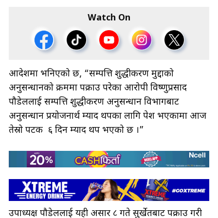
Watch On
आदेशमा भनिएको छ, “सम्पत्ति शुद्धीकरण मुद्दाको
अनुसन्धानको क्रममा पक्राउ परेका आरोपी विष्णुप्रसाद
पौडेललाई सम्पत्ति शुद्धीकरण अनुसन्धान विभागबाट
अनुसन्धान प्रयोजनार्थ म्याद थपका लागि पेश भएकामा आज
तेस्रो पटक ६ दिन म्याद थप भएको छ ।”
उपाध्यक्ष पौडेललाई यही असार ८ गते सुर्खेतबाट पक्राउ गरी