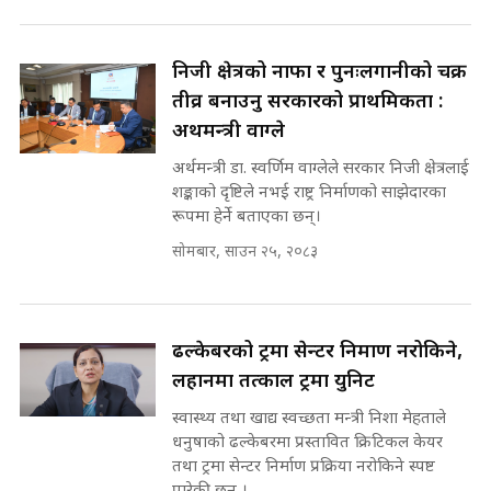
मन्त्री आउने बित्तिकै सुरु भएको थियो
घुसको डिल || Raj Kumar Gupta ||
निजी क्षेत्रको नाफा र पुनःलगानीको चक्र
SIDHAKURA ||
तीव्र बनाउनु सरकारको प्राथमिकता :
राष्ट्रिय सवालमा ९ दल एकजुट ||
अर्थमन्त्री वाग्ले
Prachanda, Rabi, Gagan Stand
on the Same Page ||
अर्थमन्त्री डा. स्वर्णिम वाग्लेले सरकार निजी क्षेत्रलाई
घुसको डिल गर्ने मन्त्रीकाे राजिनामा,
SIDHAKURA ||
भूमिसुधार मन्त्रीलाई जोगाइदै ! ||
शङ्काको दृष्टिले नभई राष्ट्र निर्माणको साझेदारका
SIDHAKURA ||
रूपमा हेर्ने बताएका छन्।
सोमबार, साउन २५, २०८३
सहकारी पीडितसँग मन्त्री प्रतिभा रावलले
भनिन्–साथ दिनुहोस्, दबाब होइन ||
Sidhakura || Pratibha Rawal
७८ लाख घुस खाने मन्त्री ! जोगाउने
प्रधानमन्त्री ? || SIDHAKURA ||
ढल्केबरको ट्रमा सेन्टर निर्माण नरोकिने,
SIDHAKURA INVESTIGATION
||
लहानमा तत्काल ट्रमा युनिट
रसुवाकाे भाङ्गे झरना | Bhange
स्वास्थ्य तथा खाद्य स्वच्छता मन्त्री निशा मेहताले
Waterfall of Rasuwa ||
SIDHAKURA ||
धनुषाको ढल्केबरमा प्रस्तावित क्रिटिकल केयर
मन्त्री र पूर्व मन्त्रीको ७८ लाख घुस डिलको
तथा ट्रमा सेन्टर निर्माण प्रक्रिया नरोकिने स्पष्ट
अडियो | FULL AUDIO |