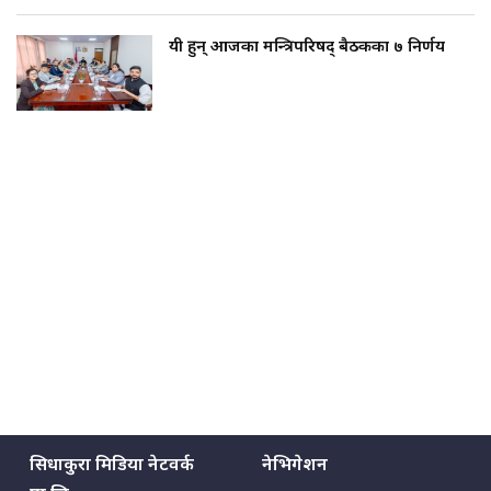
यी हुन् आजका मन्त्रिपरिषद् बैठकका ७ निर्णय
सिधाकुरा मिडिया नेटवर्क
नेभिगेशन