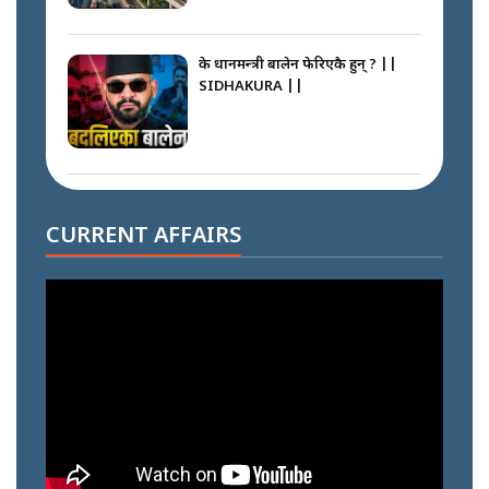
के प्रधानमन्त्री बालेन फेरिएकै हुन् ? ||
SIDHAKURA ||
दोहोरो सुविधाको नाममा राज्यमाथिको
ब्रह्मलुट रोक्न बालेनले ल्याए नयाँ कानुन
CURRENT AFFAIRS
|| SIDHAKURA ||
निम्सदाइसँगै अस्ताएका रेकर्डहोल्डर
आरोहीहरू | Record-breaking
climbers who set foot with
Nimsdai |
गोली ठोकेर पक्राउ गरिएको कर्मा ग्याङको