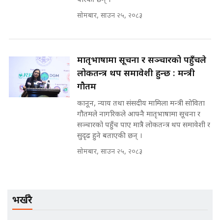
पारेकी छन् ।
SIDHAKURA |
सोमबार, साउन २५, २०८३
मन्त्री राजकुमारलाई घुस दिने विचौलीया
पूर्व मन्त्री रञ्जिता || SIDHAKURA
मातृभाषामा सूचना र सञ्चारको पहुँचले
||
लोकतन्त्र थप समावेशी हुन्छ : मन्त्री
गौतम
कानून, न्याय तथा संसदीय मामिला मन्त्री सोविता
मन्त्रीले घुस डिल गरेको अडियो ! दुई झोला
गौतमले नागरिकले आफ्नै मातृभाषामा सूचना र
नोट मन्त्रीलाई घुस | SIDHAKURA |
सञ्चारको पहुँच पाए मात्रै लोकतन्त्र थप समावेशी र
SIDHAKURA INVESTIGATION |
सुदृढ हुने बताएकी छन् ।
सोमबार, साउन २५, २०८३
मृतकका परिवारप्रति मेडिकल काउन्सीलको
बदनियत ! न्याय खोज्दै भौतारिदै सुवास
|| THE REPORTER ||
भर्खरै