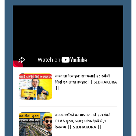
करदाता प्रोत्साहन: राज्यलाई २८ रुपैयाँ
तिर्दा १० लाख उपहार || SIDHAKURA
||
काठमाडौँको कायापलट गर्ने २ खर्बको
PLANसुरुङ, फ्लाइओभरदेखि मेट्रो
रेलसम्म || SIDHAKURA ||