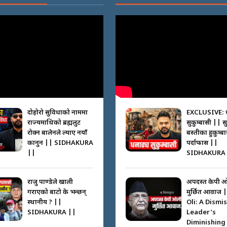
दोहोरो सुविधाको नाममा
EXCLUSIVE: 
राज्यमाथिको ब्रह्मलुट
सुकुम्बासी || स
रोक्न बालेनले ल्याए नयाँ
बस्तीका हुकुम्ब
कानुन || SIDHAKURA
पर्दाफास ||
||
SIDHAKURA 
राजु पाण्डेले खाली
अपदस्त केपी 
गराएको बाटो के भन्छन्
मुर्छित आवाज 
स्थानीय ? ||
Oli: A Dismi
SIDHAKURA ||
Leader’s
Diminishing