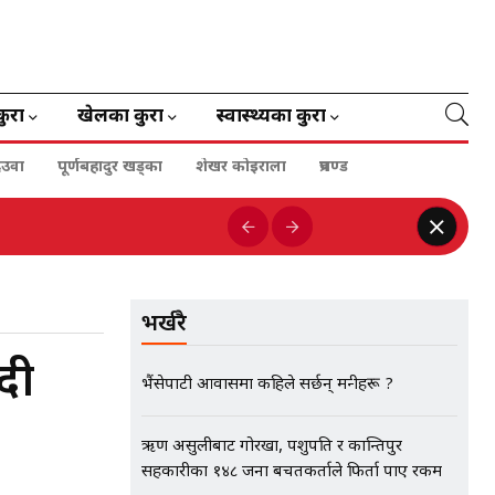
कुरा
खेलका कुरा
स्वास्थ्यका कुरा
ेउवा
पूर्णबहादुर खड्का
शेखर कोइराला
प्रचण्ड
भर्खरै
दी
भैंसेपाटी आवासमा कहिले सर्छन् मन्त्रीहरू ?
ऋण असुलीबाट गोरखा, पशुपति र कान्तिपुर
सहकारीका १४८ जना बचतकर्ताले फिर्ता पाए रकम