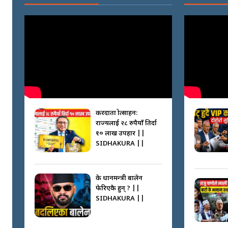
करदाता प्रोत्साहन:
राज्यलाई २८ रुपैयाँ तिर्दा
१० लाख उपहार ||
SIDHAKURA ||
के प्रधानमन्त्री बालेन
फेरिएकै हुन् ? ||
SIDHAKURA ||