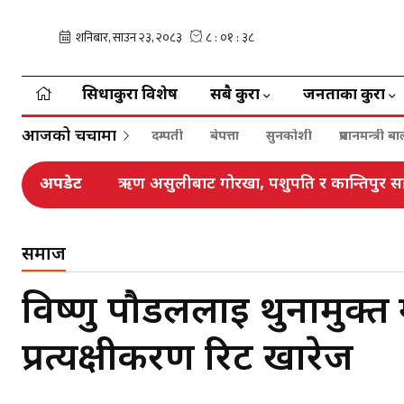
सिधाकुरा विशेष
सबै कुरा
जनताका कुरा
आजको चर्चामा
दम्पती
बेपत्ता
सुनकोशी
प्रधानमन्त्री 
अपडेट
ऋण असुलीबाट गोरखा, पशुपति र कान्तिपुर स
समाज
विष्णु पौडललाई थुनामुक्त ग
प्रत्यक्षीकरण रिट खारेज