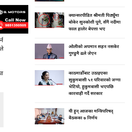
क्यान्सरपीडित श्रीमती पिठ्युँमा
बोकेर सुनकोशी पुगे, सँगै नदीमा
फाल हालेर बेपत्ता भए
्न
ओलीको अपमान सहन नसकेर
ले
गुण्डुमै ढले जेएन
या
काठमाडौँबाट उठाइएका
सुकुमबासी ५१ परिवारको जग्गा
भेटियो, हुकुमबासी भएपछि
कारवाही गर्दै सरकार
यी हुन् आजका मन्त्रिपरिषद्
बैठकका ७ निर्णय