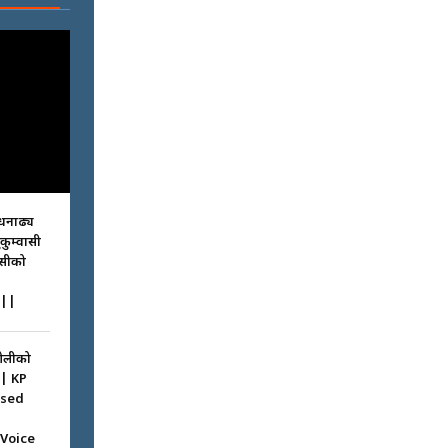
धनाढ्य
ुकुम्वासी
ासीको
||
ओलीको
|| KP
ssed
 Voice