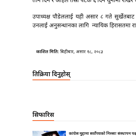
तीन दिन र अहिले तेस्रो पटक ६ दिन थुनामा राखेर 
उपाध्यक्ष पौडेललाई यही असार ८ गते सुर्खेतब
उनलाई अनुसन्धानका लागि न्यायिक हिरासतमा र
प्रकाशित मिति:
बिहीबार, असार १८, २०८३
प्रतिक्रिया दिनुहोस्
सिफारिस
संस्थापन पक्ष ढुक्क,
राष्ट्रपतिले के सोधे ? बालेनले के जवाफ द