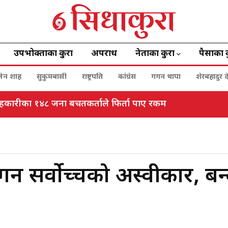
उपभोक्ताका कुरा
अपराध
नेताका कुरा
पैसाका 
बालेन शाह
सुकुमबासी
राष्ट्रपति
कांग्रेस
गगन थापा
शेरबहादुर द
हकारीका १४८ जना बचतकर्ताले फिर्ता पाए रकम
र्न सर्वोच्चको अस्वीकार, बन्