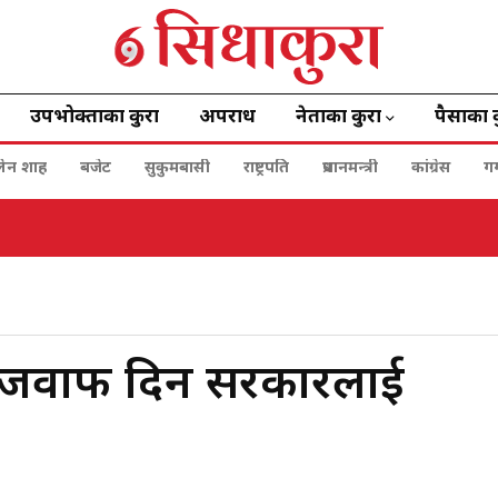
उपभोक्ताका कुरा
अपराध
नेताका कुरा
पैसाका 
बालेन शाह
बजेट
सुकुमबासी
राष्ट्रपति
प्रधानमन्त्री
कांग्रेस
ग
भागिता सुनिश्चित गर्नु सरकारको दायित्व : राष्ट्रपति पौडेल
नको जवाफ दिन सरकारलाई