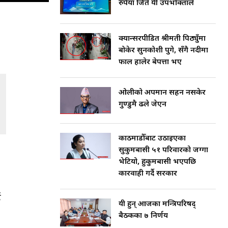
रुपैयाँ जिते यी उपभोक्ताले
क्यान्सरपीडित श्रीमती पिठ्युँमा
बोकेर सुनकोशी पुगे, सँगै नदीमा
फाल हालेर बेपत्ता भए
ओलीको अपमान सहन नसकेर
गुण्डुमै ढले जेएन
काठमाडौँबाट उठाइएका
सुकुमबासी ५१ परिवारको जग्गा
भेटियो, हुकुमबासी भएपछि
कारवाही गर्दै सरकार
ई
यी हुन् आजका मन्त्रिपरिषद्
बैठकका ७ निर्णय