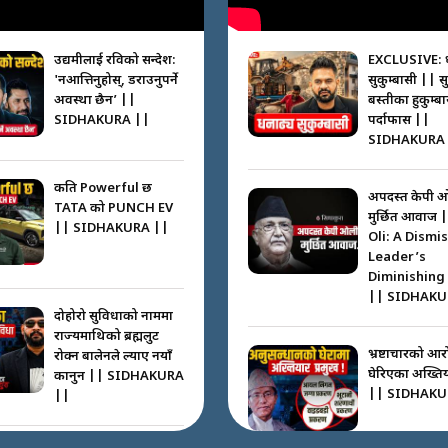
उद्यमीलाई रविको सन्देश:
EXCLUSIVE: 
'नआत्तिनुहोस्, डराउनुपर्ने
सुकुम्बासी || स
अवस्था छैन’ ||
बस्तीका हुकुम्ब
SIDHAKURA ||
पर्दाफास ||
SIDHAKURA 
कति Powerful छ
अपदस्त केपी 
TATA को PUNCH EV
मुर्छित आवाज 
|| SIDHAKURA ||
Oli: A Dismi
Leader’s
Diminishing
|| SIDHAKU
दोहोरो सुविधाको नाममा
राज्यमाथिको ब्रह्मलुट
भ्रष्टाचारको आर
रोक्न बालेनले ल्याए नयाँ
घेरिएका अख्तियार
कानुन || SIDHAKURA
|| SIDHAKU
||