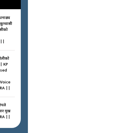
धनाढ्य
ुकुम्वासी
ासीको
||
ओलीको
|| KP
ssed
 Voice
RA ||
ोपले
 प्रमुख
RA ||