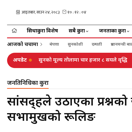
सिधाकुरा विशेष
सबै कुरा
जनताका कुरा
आजको चर्चामा
बेपत्ता
सुनकोशी
दम्पती
प्रधानमन्त्री 
अपडेट
राज्यको निर्णायक तहमा आदिवासीको अर्थपूर्ण सह
जनप्रतिनिधिका कुरा
सांसद्हरुले उठाएका प्रश्
सभामुखको रूलिङ