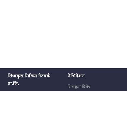
सिधाकुरा मिडिया नेटवर्क
नेभिगेशन
प्रा.लि.
सिधाकुरा विशेष
बालुवाटार–०३ काठमाडौँ, नेपाल
सबै कुरा
जनताका कुरा
सम्पर्क: ९८५१३६२६६६,
९८०२३६२६६६
उपभोक्ताका कुरा
इमेल:
news@sidhakura.com
,
info@sidhakura.com
अपराध