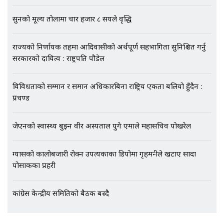
सुनको मूल्य तोलामा चार हजार ८ सयले वृद्धि
भिजिट भिसामा गृह मन्त्रालयकै सेटिङः१
अर्ब बढी घुस!|| SIDHAKURA ||
राज्यको निर्णायक तहमा आदिवासीको अर्थपूर्ण सहभागिता सुनिश्चित गर्नु
सरकारको दायित्व : राष्ट्रपति पौडेल
विविधताको सम्मान र समान अधिकारबिना राष्ट्रिय एकता बलियो हुँदैन :
एभरेष्ट अस्पताल फलोअपः CCTV फुटेज
प्रचण्ड
गायब || Everest Hospital
Followup: CCTV Footage Lost |
जेएनको स्वास्थ्य बुझ्न वीर अस्पताल पुगे एमाले महासचिव पोखरेल
SIDHAKURA |
ग्यासको कालोबजारी रोक्न उपत्यकाका डिपोमा गृहमन्त्रीले खटाए सादा
पोसाकका प्रहरी
कांग्रेस केन्द्रीय समितिको बैठक बस्दै