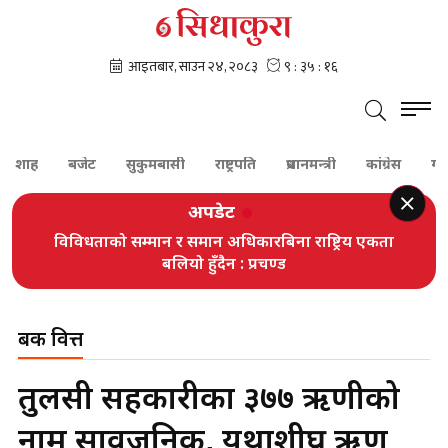
ह
बजेट
सुकुमबासी
राष्ट्रपति
प्रधानमन्त्री
कांग्रेस
गगन थाप
अपडेट
विविधताको सम्मान र समान अधिकारबिना राष्ट्रिय एकता
बलियो हुँदैन : प्रचण्ड
बैंक वित्त
तुलसी सहकारीका ३७७ ऋणीको
नाम सार्वजनिक, यथाशीघ्र ऋण