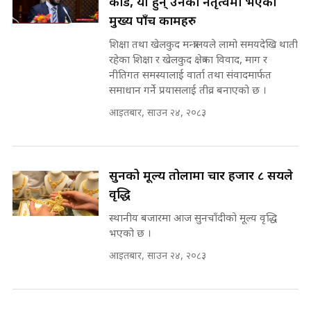
कार्ड, यी हुन् उनको नेतृत्वमा भएका
राष्ट्रिय सवालमा ९ दल एकजुट ||
मुख्य पाँच कामहरु
Prachanda, Rabi, Gagan Stand
on the Same Page ||
शिक्षा तथा खेलकुद मन्त्रालयले लामो समयदेखि थाती
घुसको डिल गर्ने मन्त्रीकाे राजिनामा,
SIDHAKURA ||
भूमिसुधार मन्त्रीलाई जोगाइदै ! ||
रहेका शिक्षा र खेलकुद क्षेत्रका विवाद, माग र
SIDHAKURA ||
नीतिगत समस्यालाई वार्ता तथा संवादमार्फत
समाधान गर्ने प्रयासलाई तीव्र बनाएको छ ।
सहकारी पीडितसँग मन्त्री प्रतिभा रावलले
आइतबार, साउन २४, २०८३
भनिन्–साथ दिनुहोस्, दबाब होइन ||
Sidhakura || Pratibha Rawal
७८ लाख घुस खाने मन्त्री ! जोगाउने
प्रधानमन्त्री ? || SIDHAKURA ||
SIDHAKURA INVESTIGATION
सुनको मूल्य तोलामा चार हजार ८ सयले
||
रसुवाकाे भाङ्गे झरना | Bhange
वृद्धि
Waterfall of Rasuwa ||
SIDHAKURA ||
स्थानीय बजारमा आज सुनचाँदीको मूल्य वृद्धि
मन्त्री र पूर्व मन्त्रीको ७८ लाख घुस डिलको
भएको छ ।
अडियो | FULL AUDIO |
SIDHAKURA |
आइतबार, साउन २४, २०८३
कहिले बन्ला चक्रपथ ? विस्तार कार्यमा
किन भइरहेछ ढिलाइ ?The Ring Road
Expansion Dilemma |