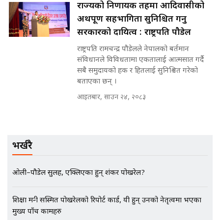
मन्त्री राजकुमारलाई घुस दिने विचौलीया
राज्यको निर्णायक तहमा आदिवासीको
SIDHAKURA |
पूर्व मन्त्री रञ्जिता || SIDHAKURA
अर्थपूर्ण सहभागिता सुनिश्चित गर्नु
||
सरकारको दायित्व : राष्ट्रपति पौडेल
राष्ट्रपति रामचन्द्र पौडेलले नेपालको बर्तमान
संविधानले विविधतामा एकतालाई आत्मसात गर्दै
मन्त्रीले घुस डिल गरेको अडियो ! दुई झोला
सबै समुदायको हक र हितलाई सुनिश्चित गरेको
नोट मन्त्रीलाई घुस | SIDHAKURA |
बताएका छन् ।
SIDHAKURA INVESTIGATION |
आइतबार, साउन २४, २०८३
मृतकका परिवारप्रति मेडिकल काउन्सीलको
बदनियत ! न्याय खोज्दै भौतारिदै सुवास
भर्खरै
|| THE REPORTER ||
ओली–पौडेल सुलह, एक्लिएका हुन् शंकर पोखरेल?
EXCLUSIVE - भिजिट भिसामा सेटिङको
गोप्य अडियो र म्यासेज, गृह मन्त्रालय
शिक्षा मन्त्री सस्मित पोखरेलको रिपोर्ट कार्ड, यी हुन् उनको नेतृत्वमा भएका
कनेक्सन ! || VISIT VISA SCAM
मुख्य पाँच कामहरु