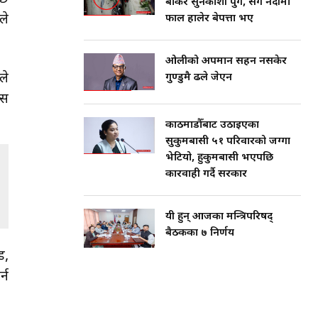
बोकेर सुनकोशी पुगे, सँगै नदीमा
ले
फाल हालेर बेपत्ता भए
ओलीको अपमान सहन नसकेर
ले
गुण्डुमै ढले जेएन
ास
काठमाडौँबाट उठाइएका
सुकुमबासी ५१ परिवारको जग्गा
भेटियो, हुकुमबासी भएपछि
कारवाही गर्दै सरकार
यी हुन् आजका मन्त्रिपरिषद्
बैठकका ७ निर्णय
ड,
्न