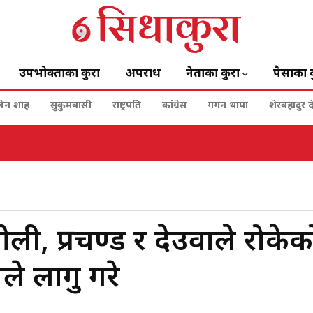
उपभोक्ताका कुरा
अपराध
नेताका कुरा
पैसाका 
बालेन शाह
सुकुमबासी
राष्ट्रपति
कांग्रेस
गगन थापा
शेरबहादुर द
नी
ली, प्रचण्ड र देउवाले रोकेक
ले लागु गरे