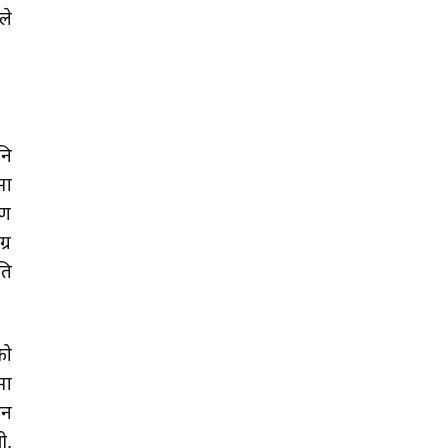
ले
नि
मा
रण
्र
ति
को
मा
ान
ी,