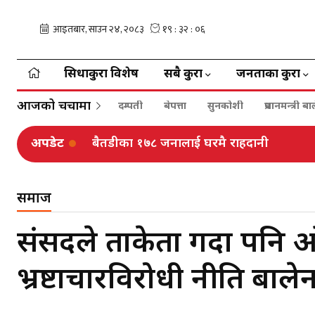
सिधाकुरा विशेष
सबै कुरा
जनताका कुरा
आजको चर्चामा
दम्पती
बेपत्ता
सुनकोशी
प्रधानमन्त्री 
अपडेट
बैतडीका १७८ जनालाई घरमै राहदानी
ढोरपाटनमा ३७ हजार पर्यटक, ४७ लाख आम्दा
समाज
संसदले ताकेता गर्दा पनि ओ
भ्रष्टाचारविरोधी नीति बालेन