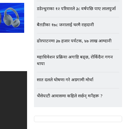
डडेल्धुराका १२ परिवारले ३८ वर्षपछि पाए लालपुर्जा
बैतडीका १७८ जनालाई घरमै राहदानी
ढोरपाटनमा ३७ हजार पर्यटक, ४७ लाख आम्दानी
महाधिवेशन प्रक्रिया अगाडि बढ्छ, रोकिँदैनः गगन
थापा
सात दलले घोषणा गरे अग्रगामी मोर्चा
भैंसेपाटी आवासमा कहिले सर्छन् मन्त्रीहरू ?