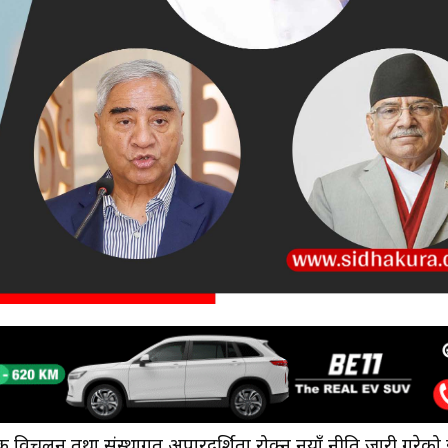
िक विचलन तथा संस्थागत अपारदर्शिता रोक्न नयाँ नीति जारी गरेको