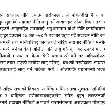
चाहिने सदाचार नीति ल्याउन सरोकारवालाले पहिलेदेखि नै आव
ग सुहाउँदो सदाचार नीति लागु गर्ने आवाजहरु उठेका थिए । तर नय
हरुले आफूसहित राज्यलाई अनुशासनमा बाँध्ने नीति कार्यान्वयन
बहादुर देउवाले २४ जेठ ०७४ मै पदभार ग्रहण गर्दै सदाचार नीति जा
मन्त्री तथा मन्त्रिपरिषद् कार्यालयले राष्ट्रिय सदाचार नीतिको मस्यौ
ानमन्त्री बनेका केपी ओलीले पनि लागु गरेनन् । बरु उनको पाला
्र मौलायो । ०७८ मा देउवा फेरि प्रधानमन्त्री बने तर अघिल्लोप
आधारमा तयार भएको मस्यौदा लागु गरेनन् । बरु त्यो मस्यौदाका आधार
र सरकारलाई लागु गर्न ताकेता गर्यो । ओलीपछि प्रधानमन्त्री भए
 राष्ट्रिय सभाको विकास, आर्थिक मामिला तथा सुशासन समिति
त्र र बाहिरका सरोकारवालाहरूसँग समेत बृहत् छलफलप
 उनले सदाचार नीतिको अभावले राज्यसंयन्त्रमा अराजकता मौलाए