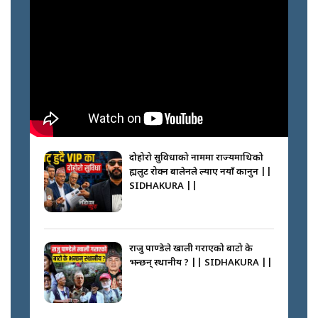
नेपालीलाई भरिया मात्र देख्ने दृष्टिकोण
बदलेका ‘निम्स दाई’ || SIDHAKURA
||
कप्तानगञ्जपछि मधेसमा के हुँदैछ ?
आगो निभाउने कि तेल थप्ने ? WHATS
HAPPENING IN MADHESH ? ||
दोहोरो सुविधाको नाममा राज्यमाथिको
ब्रह्मलुट रोक्न बालेनले ल्याए नयाँ कानुन ||
SIDHAKURA ||
कप्तानगञ्ज घटनाको सुरुवात कसरी
भयो ? के के भयो ? || SUNSARI
CASE || SIDHAKURA || THE
राजु पाण्डेले खाली गराएको बाटो के
REPORTER ||
भन्छन् स्थानीय ? || SIDHAKURA ||
भीड नियन्त्रण गर्न बारम्बार किन चुक्दैछ