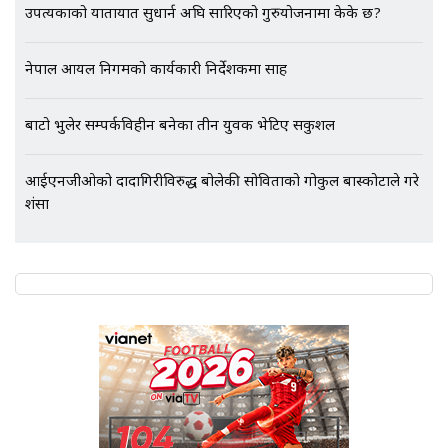
उपत्यकाको यातायात सुधार्न अघि सारिएको गुरुयोजनामा केके छ?
एभरेष्ट अस्पताल फलोअपः CCTV फुटेज
गायब || Everest Hospital
Followup: CCTV Footage Lost |
नेपाल आयल निगमको कार्यकारी निर्देशकमा साह
SIDHAKURA |
बाटो भुलेर सम्पर्कविहीन बनेका तीन युवक भेटिए सकुशल
आईएनजीओको दादागिरीविरुद्ध बोलेकी सोविताको गोकुल बास्कोटाले गरे
प्रशंसा