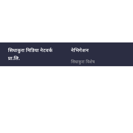
सिधाकुरा मिडिया नेटवर्क
नेभिगेशन
प्रा.लि.
सिधाकुरा विशेष
बालुवाटार–०३ काठमाडौँ, नेपाल
सबै कुरा
जनताका कुरा
सम्पर्क: ९८५१३६२६६६,
९८०२३६२६६६
उपभोक्ताका कुरा
इमेल:
news@sidhakura.com
,
info@sidhakura.com
अपराध
हाम्रो टीम
विज्ञापनका लागि