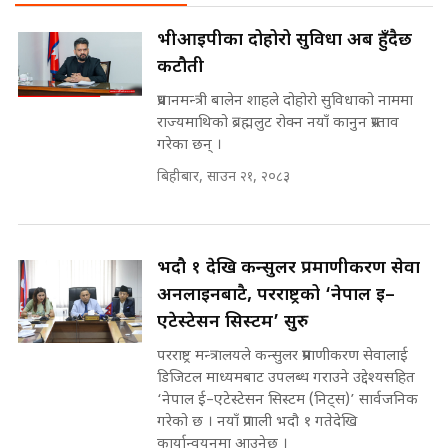
छैन खाली बेड || SIDHAKURA ||
SIDHAKURA
राष्ट्रिय सवालमा ९ दल एकजुट ||
भीआईपीका दोहोरो सुविधा अब हुँदैछ
Prachanda, Rabi, Gagan Stand
कटौती
on the Same Page ||
पोप्पोको पासोः कमाउने लोभमा घरबार नै
SIDHAKURA ||
उठिबास | The Dark Side of
प्रधानमन्त्री बालेन शाहले दोहोरो सुविधाको नाममा
'Poppo Live'-SIDHAKURA
राज्यमाथिको ब्रह्मलुट रोक्न नयाँ कानुन प्रस्ताव
INVESTIGATION
गरेका छन् ।
सहकारी पीडितसँग मन्त्री प्रतिभा रावलले
बिहीबार, साउन २१, २०८३
भनिन्–साथ दिनुहोस्, दबाब होइन ||
Sidhakura || Pratibha Rawal
मन्त्री आउने बित्तिकै सुरु भएको थियो
घुसको डिल || Raj Kumar Gupta ||
SIDHAKURA ||
भदौ १ देखि कन्सुलर प्रमाणीकरण सेवा
रसुवाकाे भाङ्गे झरना | Bhange
अनलाइनबाटै, परराष्ट्रको ‘नेपाल ई–
Waterfall of Rasuwa ||
एटेस्टेसन सिस्टम’ सुरु
SIDHAKURA ||
घुसको डिल गर्ने मन्त्रीकाे राजिनामा,
भूमिसुधार मन्त्रीलाई जोगाइदै ! ||
परराष्ट्र मन्त्रालयले कन्सुलर प्रमाणीकरण सेवालाई
SIDHAKURA ||
डिजिटल माध्यमबाट उपलब्ध गराउने उद्देश्यसहित
‘नेपाल ई–एटेस्टेसन सिस्टम (निट्स)’ सार्वजनिक
कहिले बन्ला चक्रपथ ? विस्तार कार्यमा
गरेको छ । नयाँ प्रणाली भदौ १ गतेदेखि
किन भइरहेछ ढिलाइ ?The Ring Road
कार्यान्वयनमा आउनेछ ।