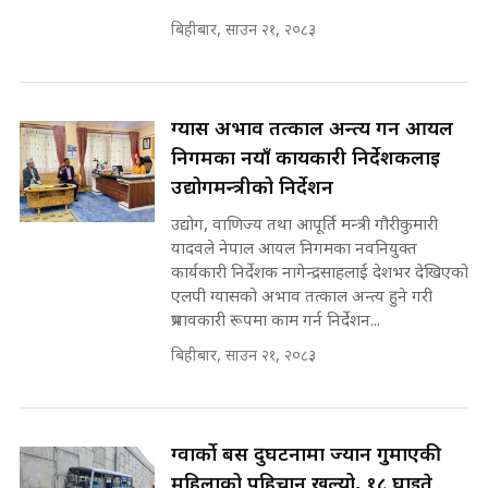
Expansion Dilemma |
७८ लाख घुस खाने मन्त्री ! जोगाउने
SIDHAKURA |
बिहीबार, साउन २१, २०८३
प्रधानमन्त्री ? || SIDHAKURA ||
SIDHAKURA INVESTIGATION
||
पटकपटक भावुक बने गृहमन्त्री सुदन
गुरुङ, भक्कानिए सांसदहरू ||
ग्यास अभाव तत्काल अन्त्य गर्न आयल
SIDHAKURA ||
मन्त्री र पूर्व मन्त्रीको ७८ लाख घुस डिलको
निगमका नयाँ कार्यकारी निर्देशकलाई
अडियो | FULL AUDIO |
उद्योगमन्त्रीको निर्देशन
SIDHAKURA |
उद्योग, वाणिज्य तथा आपूर्ति मन्त्री गौरीकुमारी
यादवले नेपाल आयल निगमका नवनियुक्त
कार्यकारी निर्देशक नागेन्द्रसाहलाई देशभर देखिएको
मन्त्री राजकुमारलाई घुस दिने विचौलीया
एलपी ग्यासको अभाव तत्काल अन्त्य हुने गरी
पूर्व मन्त्री रञ्जिता || SIDHAKURA
प्रभावकारी रूपमा काम गर्न निर्देशन...
||
बिहीबार, साउन २१, २०८३
मन्त्रीले घुस डिल गरेको अडियो ! दुई झोला
ग्वार्को बस दुर्घटनामा ज्यान गुमाएकी
नोट मन्त्रीलाई घुस | SIDHAKURA |
SIDHAKURA INVESTIGATION |
महिलाको पहिचान खुल्यो, १८ घाइते