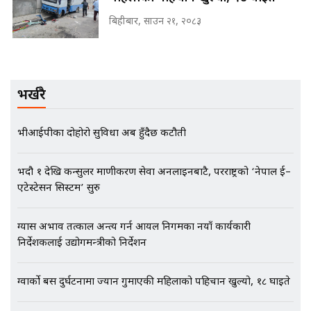
बिहीबार, साउन २१, २०८३
मृतकका परिवारप्रति मेडिकल
काउन्सीलको बदनियत ! न्याय खोज्दै
भौतारिदै सुवास || THE REPORTER
भर्खरै
||
भीआईपीका दोहोरो सुविधा अब हुँदैछ कटौती
EXCLUSIVE - भिजिट भिसामा सेटिङको
गोप्य अडियो र म्यासेज, गृह मन्त्रालय
कनेक्सन ! || VISIT VISA SCAM
भदौ १ देखि कन्सुलर प्रमाणीकरण सेवा अनलाइनबाटै, परराष्ट्रको ‘नेपाल ई–
एटेस्टेसन सिस्टम’ सुरु
ग्यास अभाव तत्काल अन्त्य गर्न आयल निगमका नयाँ कार्यकारी
भिजिट भिसामा गृह मन्त्रालयकै सेटिङः१
निर्देशकलाई उद्योगमन्त्रीको निर्देशन
अर्ब बढी घुस!|| SIDHAKURA ||
ग्वार्को बस दुर्घटनामा ज्यान गुमाएकी महिलाको पहिचान खुल्यो, १८ घाइते