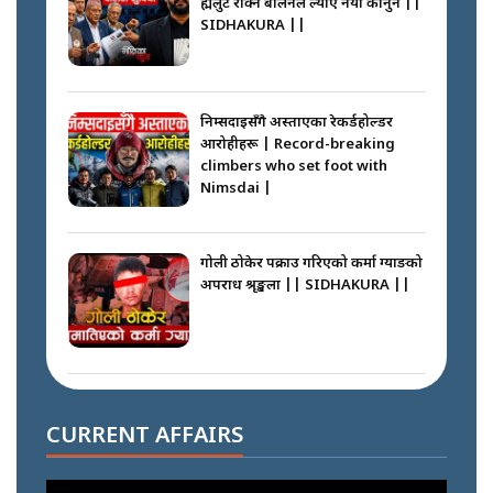
ब्रह्मलुट रोक्न बालेनले ल्याए नयाँ कानुन ||
SIDHAKURA ||
निम्सदाइसँगै अस्ताएका रेकर्डहोल्डर
आरोहीहरू | Record-breaking
climbers who set foot with
Nimsdai |
गोली ठोकेर पक्राउ गरिएको कर्मा ग्याङको
अपराध श्रृङ्खला || SIDHAKURA ||
नभाँडिएको सद्भाव : कप्तानगञ्जबाट
सल्किएको आगो निभाउनेहरू ||
CURRENT AFFAIRS
SIDHAKURA || THE REPORTER
||