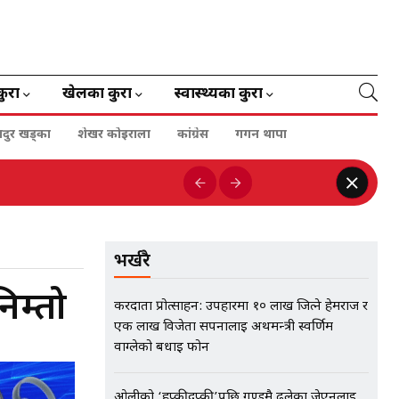
कुरा
खेलका कुरा
स्वास्थ्यका कुरा
हादुर खड्का
शेखर कोइराला
कांग्रेस
गगन थापा
भर्खरै
िम्तो
करदाता प्रोत्साहन: उपहारमा १० लाख जित्ने हेमराज र
एक लाख विजेता सपनालाई अर्थमन्त्री स्वर्णिम
वाग्लेको बधाई फोन
ओलीको ‘हप्कीदप्की’पछि गुण्डुमै ढलेका जेएनलाई