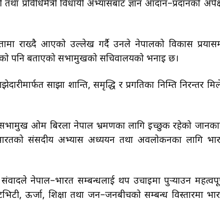
तथा प्रविधिमैत्री विधायी अभ्यासबाट ज्ञान आदान–प्रदानको अपेक्
तामा राख्दै आएको उल्लेख गर्दै उनले नेपालको विकास प्रयास
्ण रहेको पनि बताएको सभामुखको सचिवालयको भनाइ छ।
ारीमार्फत साझा शान्ति, समृद्धि र प्रगतिका निम्ति निरन्तर मिल
 सभामुख ओम बिरला नेपाल भ्रमणका लागि इच्छुक रहेको जानका
ई भारतको संसदीय अभ्यास अध्ययन तथा अवलोकनका लागि भा
ंवादले नेपाल–भारत सम्बन्धलाई थप उचाइमा पुर्‍याउन महत्वपूर
ेक्टिभिटी, ऊर्जा, शिक्षा तथा जन–जनबीचको सम्बन्ध विस्तारमा भा