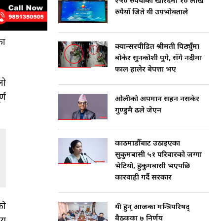
२५० रुपैयाँको खरिदमा १० लाख
रुपैयाँ जिते यी उपभोक्ताले
का
क्यान्सरपीडित श्रीमती पिठ्युँमा
बोकेर सुनकोशी पुगे, सँगै नदीमा
फाल हालेर बेपत्ता भए
लो
्ण
ओलीको अपमान सहन नसकेर
गुण्डुमै ढले जेएन
काठमाडौँबाट उठाइएका
सुकुमबासी ५१ परिवारको जग्गा
भेटियो, हुकुमबासी भएपछि
कारवाही गर्दै सरकार
को
यी हुन् आजका मन्त्रिपरिषद्
बैठकका ७ निर्णय