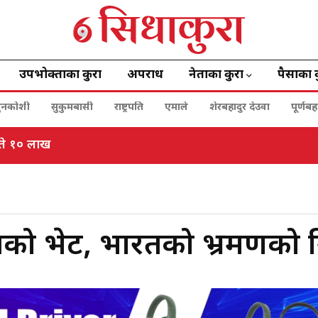
उपभोक्ताका कुरा
अपराध
नेताका कुरा
पैसाका 
ुनकोशी
सुकुमबासी
राष्ट्रपति
एमाले
शेरबहादुर देउवा
पूर्णब
िते १० लाख
को भेट, भारतको भ्रमणको न