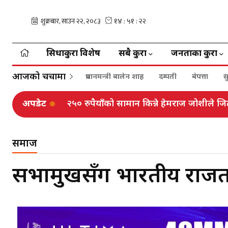
सिधाकुरा विशेष
सबै कुरा
जनताका कुरा
आजको चर्चामा
प्रधानमन्त्री बालेन शाह
दम्पती
बेपत्ता
स
अपडेट
२५० रुपैयाँको सामान किन्ने हेमराज जोशीले ज
समाज
सभामुखसँग भारतीय राजदूत