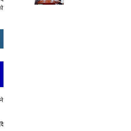
ीय
को
ने
दै