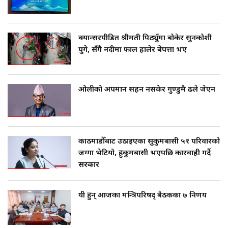
SIDHAKURA ||
उठिबास | The Dark Side of
'Poppo Live'-SIDHAKURA
INVESTIGATION
सहकारी पीडितसँग मन्त्री प्रतिभा रावलले
क्यान्सरपीडित श्रीमती पिठ्युँमा बोकेर सुनकोशी
भनिन्–साथ दिनुहोस्, दबाब होइन ||
पुगे, सँगै नदीमा फाल हालेर बेपत्ता भए
Sidhakura || Pratibha Rawal
मन्त्री आउने बित्तिकै सुरु भएको थियो
घुसको डिल || Raj Kumar Gupta ||
SIDHAKURA ||
ओलीको अपमान सहन नसकेर गुण्डुमै ढले जेएन
रसुवाकाे भाङ्गे झरना | Bhange
Waterfall of Rasuwa ||
SIDHAKURA ||
घुसको डिल गर्ने मन्त्रीकाे राजिनामा,
भूमिसुधार मन्त्रीलाई जोगाइदै ! ||
काठमाडौँबाट उठाइएका सुकुमबासी ५१ परिवारको
SIDHAKURA ||
जग्गा भेटियो, हुकुमबासी भएपछि कारवाही गर्दै
सरकार
कहिले बन्ला चक्रपथ ? विस्तार कार्यमा
किन भइरहेछ ढिलाइ ?The Ring Road
Expansion Dilemma |
७८ लाख घुस खाने मन्त्री ! जोगाउने
यी हुन् आजका मन्त्रिपरिषद् बैठकका ७ निर्णय
SIDHAKURA |
प्रधानमन्त्री ? || SIDHAKURA ||
SIDHAKURA INVESTIGATION
||