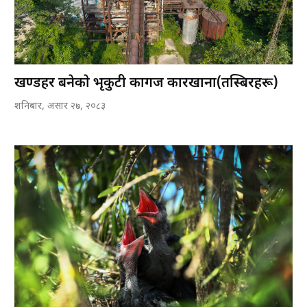
खण्डहर बनेकाे भृकुटी कागज कारखाना(तस्बिरहरू)
शनिबार, असार २७, २०८३