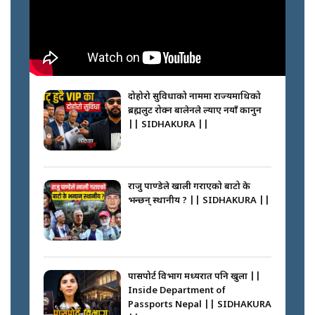
SIDHAKURA || THE REPORTER
||
नेपालीलाई भरिया मात्र देख्ने दृष्टिकोण
बदलेका ‘निम्स दाई’ || SIDHAKURA
||
दोहोरो सुविधाको नाममा राज्यमाथिको
ब्रह्मलुट रोक्न बालेनले ल्याए नयाँ कानुन
|| SIDHAKURA ||
कप्तानगञ्जपछि मधेसमा के हुँदैछ ?
आगो निभाउने कि तेल थप्ने ? WHATS
HAPPENING IN MADHESH ? ||
राजु पाण्डेले खाली गराएको बाटो के
भन्छन् स्थानीय ? || SIDHAKURA ||
कप्तानगञ्ज घटनाको सुरुवात कसरी
भयो ? के के भयो ? || SUNSARI
CASE || SIDHAKURA || THE
पासपोर्ट विभाग मध्यरात पनि खुला ||
REPORTER ||
Inside Department of
Passports Nepal || SIDHAKURA