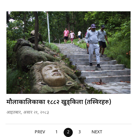
मौलाकालिकाका १८८२ खुड्किला (तस्विरहरु)
आइतबार, असार २१, २०८३
PREV
1
2
3
NEXT