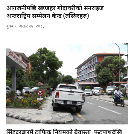
आगजनीपछि खण्डहर गोदावरीको सनराइज
अन्तर्राष्ट्रिय सम्मेलन केन्द्र (तस्बिरहरु)
बुधबार, असार २४, २०८३
सिंहदरबारमै ट्राफिक नियमको बेवास्ता, फुटपाथदेखि