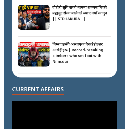
दोहोरो सुविधाको नाममा राज्यमाथिको
ब्रह्मलुट रोक्न बालेनले ल्याए नयाँ कानुन
|| SIDHAKURA ||
निम्सदाइसँगै अस्ताएका रेकर्डहोल्डर
आरोहीहरू | Record-breaking
climbers who set foot with
Nimsdai |
गोली ठोकेर पक्राउ गरिएको कर्मा ग्याङको
अपराध श्रृङ्खला || SIDHAKURA ||
CURRENT AFFAIRS
नभाँडिएको सद्भाव : कप्तानगञ्जबाट
सल्किएको आगो निभाउनेहरू ||