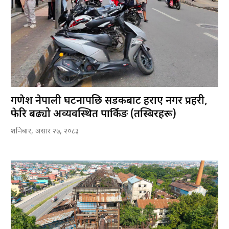
गणेश नेपाली घटनापछि सडकबाट हराए नगर प्रहरी,
फेरि बढ्यो अव्यवस्थित पार्किङ (तस्बिरहरू)
शनिबार, असार २७, २०८३