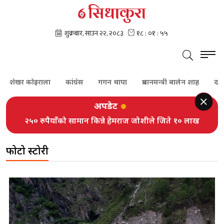
ोइराला
कांग्रेस
गगन थापा
प्रधानमन्त्री बालेन शाह
दम्पती
बेपत
अपडेट
२५० रुपैयाँको सामान किन्ने हेमराज जोशीले जिते १० लाख
फोटो स्टोरी