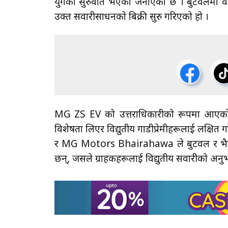
युगको सुरुवात भएकाे जनाएकाे छ । बुटवलमा वरुण म
उक्त सवारीसाधनको बिक्री सुरु गरिएको हो ।
MG ZS EV को उत्तराधिकारीको रूपमा आएको MG S
विशेषता लिएर विद्युतीय गाडीप्रेमीहरूलाई लक
र MG Motors Bhairahawa ले बुटवल र भैरहवा आस
छन्, जसले ग्राहकहरूलाई विद्युतीय सवारीको अ