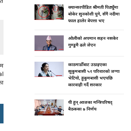
फत
क्यान्सरपीडित श्रीमती पिठ्युँमा
बोकेर सुनकोशी पुगे, सँगै नदीमा
फाल हालेर बेपत्ता भए
ओलीको अपमान सहन नसकेर
गुण्डुमै ढले जेएन
काठमाडौँबाट उठाइएका
यम
सुकुमबासी ५१ परिवारको जग्गा
al
भेटियो, हुकुमबासी भएपछि
का
कारवाही गर्दै सरकार
यी हुन् आजका मन्त्रिपरिषद्
बैठकका ७ निर्णय