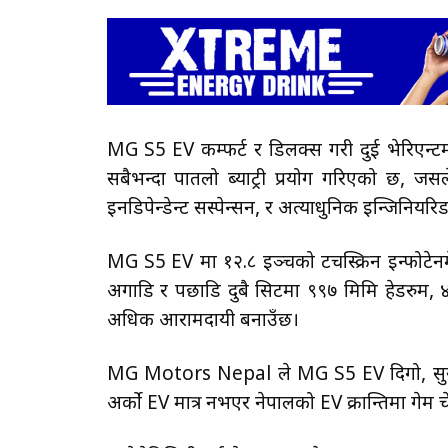
MG S5 EV कम्फर्ट र डिलक्स गरी दुई भेरिएन्टम
सबैभन्दा पातलो ब्याट्री प्रयोग गरिएको छ, जसल
इनडिपेन्डेन्ट सस्पेन्सन, र अत्याधुनिक इन्जि
MG S5 EV मा १२.८ इञ्चको टचस्क्रिन इन्फोटेनमेन्
अगाडि र पछाडि दुबै सिटमा ९९७ मिमि हेडरुम, ४५३ 
अधिक आरामदायी बनाउँछ।
MG Motors Nepal ले MG S5 EV दिगो, सुरक्षि
अर्को EV मात्र नभएर नेपालको EV क्रान्तिमा गेम 