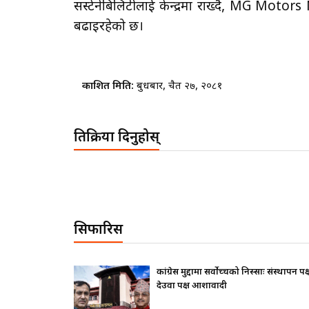
सस्टेनेबिलिटीलाई केन्द्रमा राख्दै, MG Motors N
बढाइरहेको छ।
प्रकाशित मिति:
बुधबार, चैत २७, २०८१
प्रतिक्रिया दिनुहोस्
सिफारिस
ाः संस्थापन पक्ष ढुक्क,
राष्ट्रपतिले के सोधे ? बालेनले के जवाफ