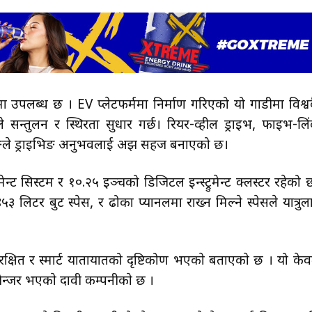
ा उपलब्ध छ । EV प्लेटफर्ममा निर्माण गरिएको यो गाडीमा विश्व
े सन्तुलन र स्थिरता सुधार गर्छ। रियर-व्हील ड्राइभ, फाइभ-लि
नियरिङले ड्राइभिङ अनुभवलाई अझ सहज बनाएको छ।
ट सिस्टम र १०.२५ इञ्चको डिजिटल इन्स्ट्रुमेन्ट क्लस्टर रहेको 
लिटर बुट स्पेस, र ढोका प्यानलमा राख्न मिल्ने स्पेसले यात्रुल
त र स्मार्ट यातायातको दृष्टिकोण भएकाे बताएकाे छ । यो के
चेन्जर भएकाे दावी कम्पनीकाे छ ।