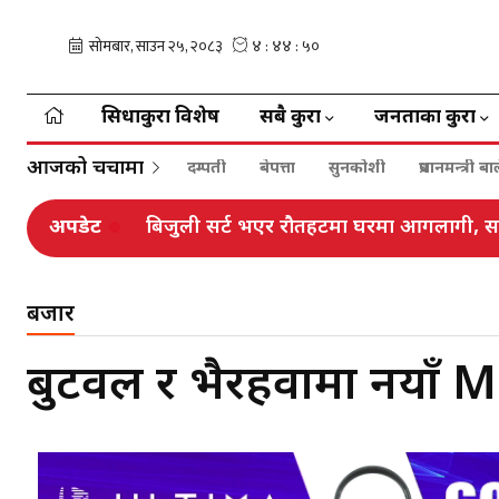
सिधाकुरा विशेष
सबै कुरा
जनताका कुरा
आजको चर्चामा
दम्पती
बेपत्ता
सुनकोशी
प्रधानमन्त्री 
अपडेट
बिजुली सर्ट भएर रौतहटमा घरमा आगलागी, सा
बजार
बुटवल र भैरहवामा नयाँ 