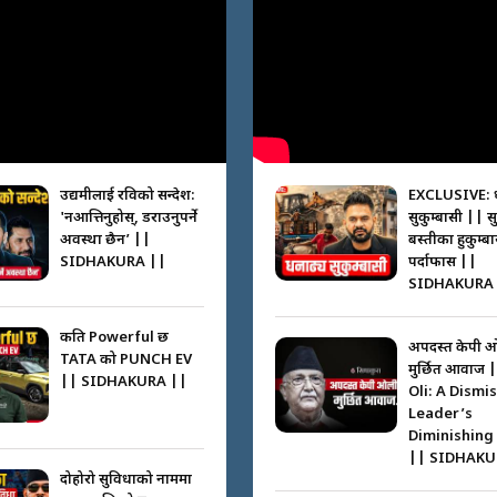
उद्यमीलाई रविको सन्देश:
EXCLUSIVE: 
'नआत्तिनुहोस्, डराउनुपर्ने
सुकुम्बासी || स
अवस्था छैन’ ||
बस्तीका हुकुम्ब
SIDHAKURA ||
पर्दाफास ||
SIDHAKURA 
कति Powerful छ
अपदस्त केपी 
TATA को PUNCH EV
मुर्छित आवाज 
|| SIDHAKURA ||
Oli: A Dismi
Leader’s
Diminishing
|| SIDHAKU
दोहोरो सुविधाको नाममा