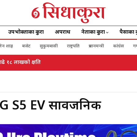
उपभोक्ताका कुरा
अपराध
नेताका कुरा
पैसाका 
बालेन शाह
बजेट
सुकुमबासी
राष्ट्रपति
प्रधानमन्त्री
कांग्रेस
ग
ढे १८ लाखको क्षति
MG S5 EV सार्वजनिक