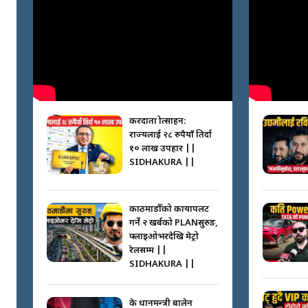
करदाता प्रोत्साहन:
राज्यलाई २८ रुपैयाँ तिर्दा
१० लाख उपहार ||
SIDHAKURA ||
काठमाडौँको कायापलट
गर्ने २ खर्बको PLANसुरुङ,
फ्लाइओभरदेखि मेट्रो
रेलसम्म ||
SIDHAKURA ||
के प्रधानमन्त्री बालेन