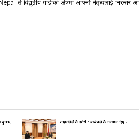
epal ले विद्युतीय गाडीको क्षेत्रमा आफ्नो नेतृत्वलाई निरन्तर अ
 दिए ?
भाइचारा खलबलाउने कुनै पनि क्रियाकलापप्रत
पूर्ण रुपमा सचेत छ