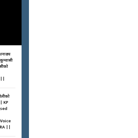
धनाढ्य
ुकुम्वासी
ासीको
||
ओलीको
|| KP
ssed
 Voice
RA ||