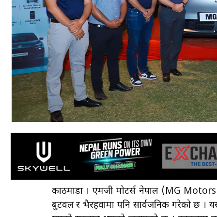
काठमाडाैँ । एमजी माेटर्स नेपाल (MG Motor
बुटवल र भैरहवामा पनि सार्वजनिक गरेकाे छ । य