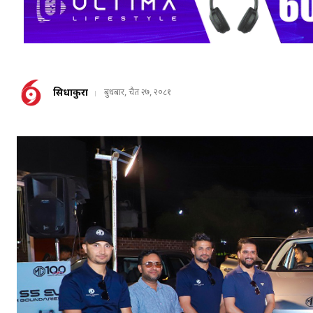
सिधाकुरा
बुधबार, चैत २७, २०८१