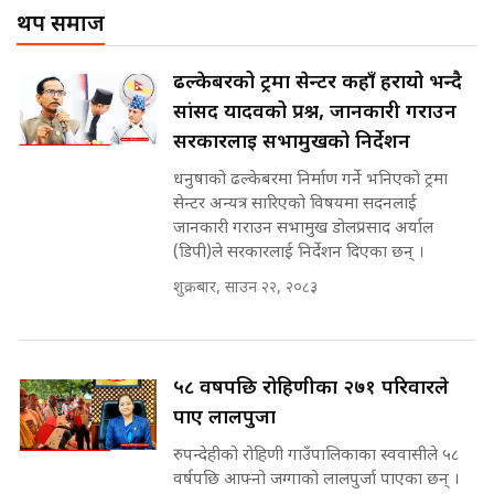
! || CIAA Investigation over
थप समाज
नेपालमै पहिलो पटक गाँजा खेतिलाई
Corrupted Minister ||
वैधानिकता || Cannabis legalized
SIDHAKURA
in Nepal ! || SIDHAKURA ||
राष्ट्रिय सवालमा ९ दल एकजुट ||
ढल्केबरको ट्रमा सेन्टर कहाँ हरायो भन्दै
Prachanda, Rabi, Gagan Stand
सांसद यादवको प्रश्न, जानकारी गराउन
on the Same Page ||
पोप्पोको पासोः कमाउने लोभमा घरबार नै
SIDHAKURA ||
सरकारलाई सभामुखको निर्देशन
उठिबास | The Dark Side of
'Poppo Live'-SIDHAKURA
धनुषाको ढल्केबरमा निर्माण गर्ने भनिएको ट्रमा
INVESTIGATION
सेन्टर अन्यत्र सारिएको विषयमा सदनलाई
सहकारी पीडितसँग मन्त्री प्रतिभा रावलले
जानकारी गराउन सभामुख डोलप्रसाद अर्याल
भनिन्–साथ दिनुहोस्, दबाब होइन ||
(डिपी)ले सरकारलाई निर्देशन दिएका छन् ।
Sidhakura || Pratibha Rawal
मन्त्री आउने बित्तिकै सुरु भएको थियो
शुक्रबार, साउन २२, २०८३
घुसको डिल || Raj Kumar Gupta ||
SIDHAKURA ||
रसुवाकाे भाङ्गे झरना | Bhange
Waterfall of Rasuwa ||
५८ वर्षपछि रोहिणीका २७१ परिवारले
SIDHAKURA ||
घुसको डिल गर्ने मन्त्रीकाे राजिनामा,
पाए लालपुर्जा
भूमिसुधार मन्त्रीलाई जोगाइदै ! ||
SIDHAKURA ||
रुपन्देहीको रोहिणी गाउँपालिकाका स्ववासीले ५८
वर्षपछि आफ्नो जग्गाको लालपुर्जा पाएका छन् ।