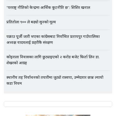
‘परराष्ट्र नीतिको केन्द्रमा आर्थिक कूटनीति छ’: शिशिर खनाल
एभरेष्ट अस्पताल फलोअपः CCTV फुटेज
गायब || Everest Hospital
प्रतितोला ९०० ले बढ्यो सुनको मूल्य
Followup: CCTV Footage Lost |
SIDHAKURA |
पक्राउ पूर्जी जारी भएका कांग्रेसबाट निर्वाचित प्रतापपुर गाउँपालिका
अध्यक्ष यादवलाई प्रहरीकै संरक्षण
कोइराला निवासका लागि छुट्याइएको २ करोड बजेट फिर्ता लिन डा.
शेखरको आग्रह
स्थानीय तह निर्वाचनको तयारीमा जुट्यो रास्वपा, उम्मेदवार छान्न ल्यायो
कडा नियम