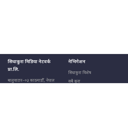
सिधाकुरा मिडिया नेटवर्क
नेभिगेशन
प्रा.लि.
सिधाकुरा विशेष
बालुवाटार–०३ काठमाडौँ, नेपाल
सबै कुरा
जनताका कुरा
सम्पर्क: ९८५१३६२६६६,
९८०२३६२६६६
उपभोक्ताका कुरा
इमेल:
news@sidhakura.com
,
info@sidhakura.com
अपराध
हाम्रो टीम