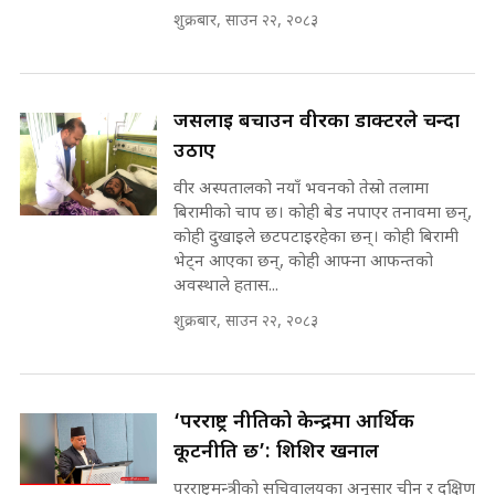
कहिले बन्ला चक्रपथ ? विस्तार कार्यमा
शुक्रबार, साउन २२, २०८३
किन भइरहेछ ढिलाइ ?The Ring Road
Expansion Dilemma |
७८ लाख घुस खाने मन्त्री ! जोगाउने
SIDHAKURA |
प्रधानमन्त्री ? || SIDHAKURA ||
SIDHAKURA INVESTIGATION
जसलाई बचाउन वीरका डाक्टरले चन्दा
||
पटकपटक भावुक बने गृहमन्त्री सुदन
उठाए
गुरुङ, भक्कानिए सांसदहरू ||
SIDHAKURA ||
वीर अस्पतालको नयाँ भवनको तेस्रो तलामा
मन्त्री र पूर्व मन्त्रीको ७८ लाख घुस डिलको
बिरामीको चाप छ। कोही बेड नपाएर तनावमा छन्,
अडियो | FULL AUDIO |
कोही दुखाइले छटपटाइरहेका छन्। कोही बिरामी
SIDHAKURA |
भेट्न आएका छन्, कोही आफ्ना आफन्तको
अवस्थाले हतास...
शुक्रबार, साउन २२, २०८३
मन्त्री राजकुमारलाई घुस दिने विचौलीया
पूर्व मन्त्री रञ्जिता || SIDHAKURA
||
‘परराष्ट्र नीतिको केन्द्रमा आर्थिक
कूटनीति छ’: शिशिर खनाल
मन्त्रीले घुस डिल गरेको अडियो ! दुई झोला
परराष्ट्रमन्त्रीको सचिवालयका अनुसार चीन र दक्षिण