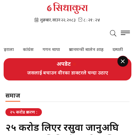
कांग्रेस
गगन थापा
प्रधानमन्त्री बालेन शाह
दम्पती
बेपत्ता
अपडेट
‘परराष्ट्र नीतिको केन्द्रमा आर्थिक कूटनीति छ’: शिशिर खनाल
जसलाई बचाउन वीरका डाक्टरले चन्दा उठाए
समाज
२५ कराेड प्रकरण :
२५ करोड लिएर रसुवा जानुअघि