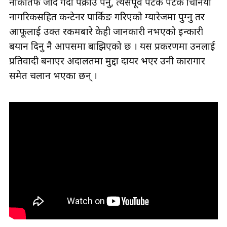
नाकातर्फ जाँदै गर्दा पक्राउ पर्नु, त्यसपूर्व पटक पटक चिनियाँ
नागरिकसहित कन्टेनर पार्किङ गरिएको ग्यारेजमा पुग्नु तर
आफूलाई उक्त रकमबारे केही जानकारी नभएको इन्कारी
बयान दिनु नै आपसमा बाझिएको छ । यस प्रकरणमा उनलाई
प्रतिवादी बनाएर अदालतमा मुद्दा दायर भएर उनी कारागार
समेत चलान भएका छन् ।