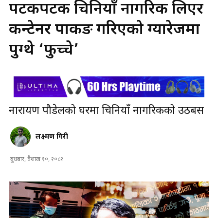
पटकपटक चिनियाँ नागरिक लिएर
कन्टेनर पार्किङ गरिएको ग्यारेजमा
पुग्थे ‘फुच्चे’
नारायण पौडेलको घरमा चिनियाँ नागरिकको उठबस
लक्ष्मण गिरी
बुधबार, वैशाख १०, २०८२