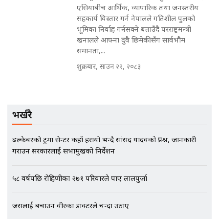
नोट मन्त्रीलाई घुस | SIDHAKURA |
एसियाबीच आर्थिक, व्यापारिक तथा जनस्तरीय
SIDHAKURA INVESTIGATION |
सहकार्य विस्तार गर्न नेपालले गतिशील पुलको
भूमिका निर्वाह गर्नसक्ने बताउँदै परराष्ट्रमन्त्री
खनालले आफ्ना दुवै छिमेकीसँग सार्वभौम
समानता,...
मृतकका परिवारप्रति मेडिकल काउन्सीलको
बदनियत ! न्याय खोज्दै भौतारिदै सुवास
शुक्रबार, साउन २२, २०८३
|| THE REPORTER ||
भर्खरै
EXCLUSIVE - भिजिट भिसामा सेटिङको
गोप्य अडियो र म्यासेज, गृह मन्त्रालय
कनेक्सन ! || VISIT VISA SCAM
ढल्केबरको ट्रमा सेन्टर कहाँ हरायो भन्दै सांसद यादवको प्रश्न, जानकारी
गराउन सरकारलाई सभामुखको निर्देशन
५८ वर्षपछि रोहिणीका २७१ परिवारले पाए लालपुर्जा
भिजिट भिसामा गृह मन्त्रालयकै सेटिङः१
अर्ब बढी घुस!|| SIDHAKURA ||
जसलाई बचाउन वीरका डाक्टरले चन्दा उठाए