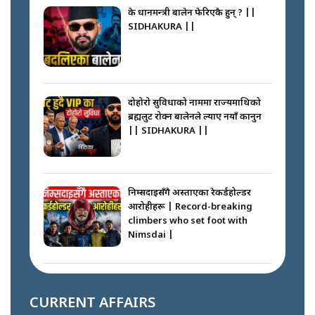
के प्रधानमन्त्री बालेन फेरिएकै हुन् ? ||
SIDHAKURA ||
दोहोरो सुविधाको नाममा राज्यमाथिको
ब्रह्मलुट रोक्न बालेनले ल्याए नयाँ कानुन
|| SIDHAKURA ||
निम्सदाइसँगै अस्ताएका रेकर्डहोल्डर
आरोहीहरू | Record-breaking
climbers who set foot with
Nimsdai |
गोली ठोकेर पक्राउ गरिएको कर्मा ग्याङको
अपराध श्रृङ्खला || SIDHAKURA ||
CURRENT AFFAIRS