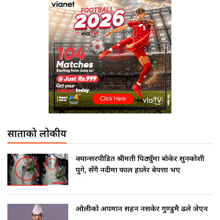
साताको लोकप्रीय
क्यान्सरपीडित श्रीमती पिठ्युँमा बोकेर सुनकोशी
पुगे, सँगै नदीमा फाल हालेर बेपत्ता भए
ओलीको अपमान सहन नसकेर गुण्डुमै ढले जेएन