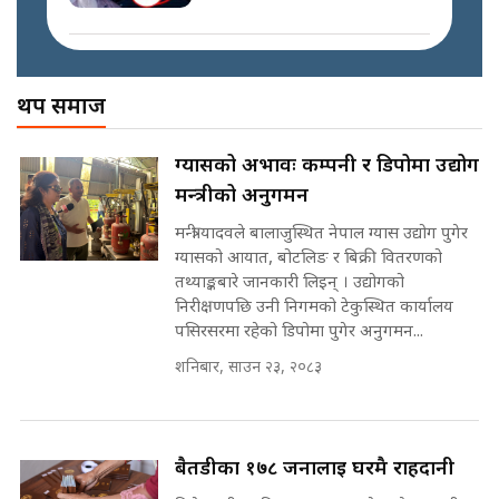
प्रधानमन्त्री बालेनले सम्बोधनमा के भने ?
|| PM BALEN ADDRESS ||
SIDHAKURA ||
अख्तियारको कठघरामा घुस्याहा मन्त्रीहरू
! || CIAA Investigation over
थप समाज
Corrupted Minister ||
SIDHAKURA
अदालतको गुनासो अब सिधै सर्वोच्चमा
ग्यासको अभावः कम्पनी र डिपोमा उद्योग
|| Court Grievances Directly to
मन्त्रीको अनुगमन
the Supreme Court ||
पोप्पोको पासोः कमाउने लोभमा घरबार नै
SIDHAKURA
उठिबास | The Dark Side of
मन्त्री यादवले बालाजुस्थित नेपाल ग्यास उद्योग पुगेर
'Poppo Live'-SIDHAKURA
ग्यासको आयात, बोटलिङ र बिक्री वितरणको
INVESTIGATION
तथ्याङ्कबारे जानकारी लिइन् । उद्योगको
मोबिलिटीमा महिलाको पहुँच विस्तार गर्दै
निरीक्षणपछि उनी निगमको टेकुस्थित कार्यालय
इनड्राइभ || SIDHAKURA ||
पसिरसरमा रहेको डिपोमा पुगेर अनुगमन...
मन्त्री आउने बित्तिकै सुरु भएको थियो
शनिबार, साउन २३, २०८३
घुसको डिल || Raj Kumar Gupta ||
SIDHAKURA ||
राष्ट्रिय सवालमा ९ दल एकजुट ||
Prachanda, Rabi, Gagan Stand
बैतडीका १७८ जनालाई घरमै राहदानी
on the Same Page ||
घुसको डिल गर्ने मन्त्रीकाे राजिनामा,