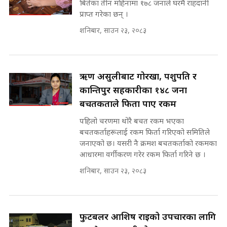
बितेका तीन महिनामा १७८ जनाले घरमै राहदानी
SIDHAKURA ||
भूमिसुधार मन्त्रीलाई जोगाइदै ! ||
प्राप्त गरेका छन् ।
SIDHAKURA ||
शनिबार, साउन २३, २०८३
सहकारी पीडितसँग मन्त्री प्रतिभा रावलले
भनिन्–साथ दिनुहोस्, दबाब होइन ||
Sidhakura || Pratibha Rawal
७८ लाख घुस खाने मन्त्री ! जोगाउने
प्रधानमन्त्री ? || SIDHAKURA ||
ऋण असुलीबाट गोरखा, पशुपति र
SIDHAKURA INVESTIGATION
कान्तिपुर सहकारीका १४८ जना
||
बचतकर्ताले फिर्ता पाए रकम
रसुवाकाे भाङ्गे झरना | Bhange
Waterfall of Rasuwa ||
पहिलो चरणमा थोरै बचत रकम भएका
SIDHAKURA ||
मन्त्री र पूर्व मन्त्रीको ७८ लाख घुस डिलको
बचतकर्ताहरूलाई रकम फिर्ता गरिएको समितिले
अडियो | FULL AUDIO |
जनाएको छ। यसरी नै क्रमश बचतकर्ताको रकमका
SIDHAKURA |
आधारमा वर्गीकरण गरेर रकम फिर्ता गरिने छ ।
कहिले बन्ला चक्रपथ ? विस्तार कार्यमा
शनिबार, साउन २३, २०८३
किन भइरहेछ ढिलाइ ?The Ring Road
Expansion Dilemma |
मन्त्री राजकुमारलाई घुस दिने विचौलीया
SIDHAKURA |
पूर्व मन्त्री रञ्जिता || SIDHAKURA
||
फुटबलर आशिष राईको उपचारका लागि