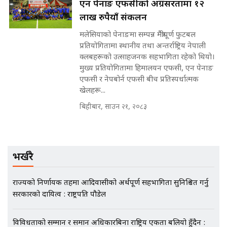
एन पेनाङ एफसीको अग्रसरतामा १२
लाख रुपैयाँ संकलन
मन्त्रीले घुस डिल गरेको अडियो ! दुई झोला
मलेसियाको पेनाङमा सम्पन्न मैत्रीपूर्ण फुटबल
नोट मन्त्रीलाई घुस | SIDHAKURA |
प्रतियोगितामा स्थानीय तथा अन्तर्राष्ट्रिय नेपाली
SIDHAKURA INVESTIGATION |
क्लबहरूको उत्साहजनक सहभागिता रहेको थियो।
मुख्य प्रतियोगितामा हिमालयन एफसी, एन पेनाङ
एफसी र नेपबोर्न एफसी बीच प्रतिस्पर्धात्मक
खेलहरू...
मृतकका परिवारप्रति मेडिकल काउन्सीलको
बदनियत ! न्याय खोज्दै भौतारिदै सुवास
बिहीबार, साउन २१, २०८३
|| THE REPORTER ||
भर्खरै
EXCLUSIVE - भिजिट भिसामा सेटिङको
गोप्य अडियो र म्यासेज, गृह मन्त्रालय
कनेक्सन ! || VISIT VISA SCAM
राज्यको निर्णायक तहमा आदिवासीको अर्थपूर्ण सहभागिता सुनिश्चित गर्नु
सरकारको दायित्व : राष्ट्रपति पौडेल
विविधताको सम्मान र समान अधिकारबिना राष्ट्रिय एकता बलियो हुँदैन :
भिजिट भिसामा गृह मन्त्रालयकै सेटिङः१