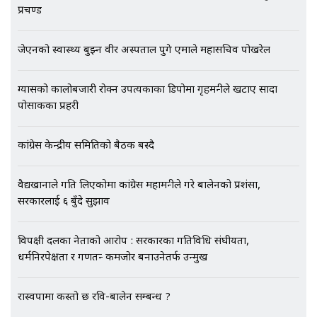
प्रचण्ड
अर्ब बढी घुस!|| SIDHAKURA ||
जेएनको स्वास्थ्य बुझ्न वीर अस्पताल पुगे एमाले महासचिव पोखरेल
एभरेष्ट अस्पताल फलोअपः CCTV फुटेज
ग्यासको कालोबजारी रोक्न उपत्यकाका डिपोमा गृहमन्त्रीले खटाए सादा
गायब || Everest Hospital
पोसाकका प्रहरी
Followup: CCTV Footage Lost |
SIDHAKURA |
कांग्रेस केन्द्रीय समितिको बैठक बस्दै
वैद्यखानाले गति लिएकोमा कांग्रेस महामन्त्रीले गरे बालेनको प्रशंसा,
सरकारलाई ६ बुँदे सुझाव
विपक्षी दलका नेताको आरोप : सरकारका गतिविधि संघीयता,
धर्मनिरपेक्षता र गणतन्त्र कमजोर बनाउनेतर्फ उन्मुख
रास्वपामा कस्तो छ रवि-बालेन सम्बन्ध ?