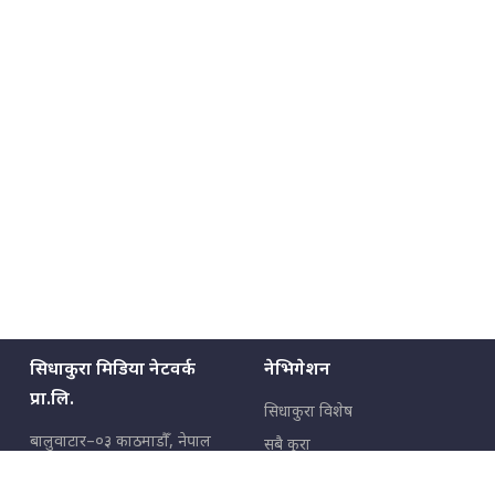
सिधाकुरा मिडिया नेटवर्क
नेभिगेशन
प्रा.लि.
सिधाकुरा विशेष
बालुवाटार–०३ काठमाडौँ, नेपाल
सबै कुरा
जनताका कुरा
सम्पर्क: ९८५१३६२६६६,