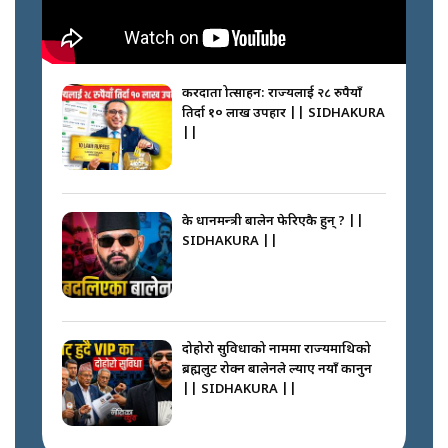
करदाता प्रोत्साहन: राज्यलाई २८ रुपैयाँ
तिर्दा १० लाख उपहार || SIDHAKURA
||
के प्रधानमन्त्री बालेन फेरिएकै हुन् ? ||
SIDHAKURA ||
दोहोरो सुविधाको नाममा राज्यमाथिको
ब्रह्मलुट रोक्न बालेनले ल्याए नयाँ कानुन
|| SIDHAKURA ||