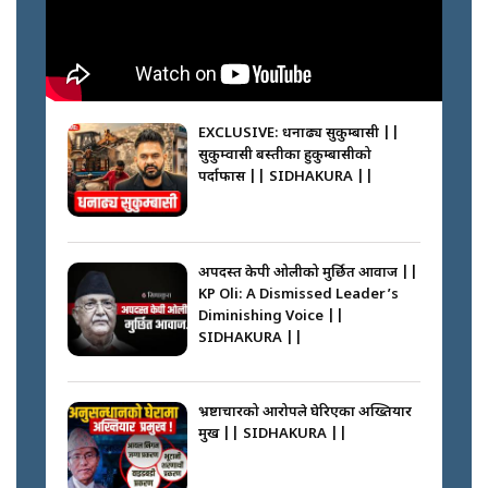
||
मन्त्री जन्माउने कारखाना ||
SIDHAKURA || THE REPORTER
||
कहाँ हरायो ग्यास ? || Where Did
the Gas Go? || SIDHAKURA ||
EXCLUSIVE: धनाढ्य सुकुम्बासी ||
सुकुम्वासी बस्तीका हुकुम्बासीको
फेरि स्वर्गनर्कको यात्रामा ओली–प्रचण्ड ||
पर्दाफास || SIDHAKURA ||
SIDHAKURA ||
पासपोर्ट पाउन फेरि सकस । के हो समस्या
? || SIDHAKURA ||
अपदस्त केपी ओलीको मुर्छित आवाज ||
KP Oli: A Dismissed Leader’s
कस्तो छ नागढुङ्गा सुरुङमार्ग ? ||
Diminishing Voice ||
SIDHAKURA ||
SIDHAKURA ||
घरबाट निस्किएर आफ्नै घरमा आगो
लगाउन जानेलाई रोकौँः रवि लामिछाने ||
SIDHAKURA ||
भ्रष्टाचारको आरोपले घेरिएका अख्तियार
प्रमुख || SIDHAKURA ||
प्रश्नपत्र लिक गर्ने सुलभ सर ? ||
SIDHAKURA ||