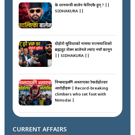
के प्रधानमन्त्री बालेन फेरिएकै हुन् ? ||
SIDHAKURA ||
दोहोरो सुविधाको नाममा राज्यमाथिको
ब्रह्मलुट रोक्न बालेनले ल्याए नयाँ कानुन
|| SIDHAKURA ||
निम्सदाइसँगै अस्ताएका रेकर्डहोल्डर
आरोहीहरू | Record-breaking
climbers who set foot with
Nimsdai |
गोली ठोकेर पक्राउ गरिएको कर्मा ग्याङको
अपराध श्रृङ्खला || SIDHAKURA ||
CURRENT AFFAIRS