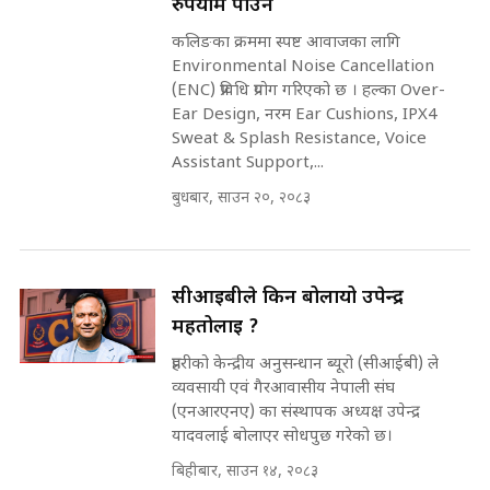
रुपैयाँमै पाउने
किन भइरहेछ ढिलाइ ?The Ring Road
कलिङका क्रममा स्पष्ट आवाजका लागि
Expansion Dilemma |
७८ लाख घुस खाने मन्त्री ! जोगाउने
SIDHAKURA |
Environmental Noise Cancellation
प्रधानमन्त्री ? || SIDHAKURA ||
(ENC) प्रविधि प्रयोग गरिएको छ । हल्का Over-
SIDHAKURA INVESTIGATION
Ear Design, नरम Ear Cushions, IPX4
||
Sweat & Splash Resistance, Voice
पटकपटक भावुक बने गृहमन्त्री सुदन
गुरुङ, भक्कानिए सांसदहरू ||
Assistant Support,...
SIDHAKURA ||
मन्त्री र पूर्व मन्त्रीको ७८ लाख घुस डिलको
बुधबार, साउन २०, २०८३
अडियो | FULL AUDIO |
SIDHAKURA |
सीआईबीले किन बोलायो उपेन्द्र
महतोलाई ?
मन्त्री राजकुमारलाई घुस दिने विचौलीया
पूर्व मन्त्री रञ्जिता || SIDHAKURA
प्रहरीको केन्द्रीय अनुसन्धान ब्यूरो (सीआईबी) ले
||
व्यवसायी एवं गैरआवासीय नेपाली संघ
(एनआरएनए) का संस्थापक अध्यक्ष उपेन्द्र
यादवलाई बोलाएर सोधपुछ गरेको छ।
बिहीबार, साउन १४, २०८३
मन्त्रीले घुस डिल गरेको अडियो ! दुई झोला