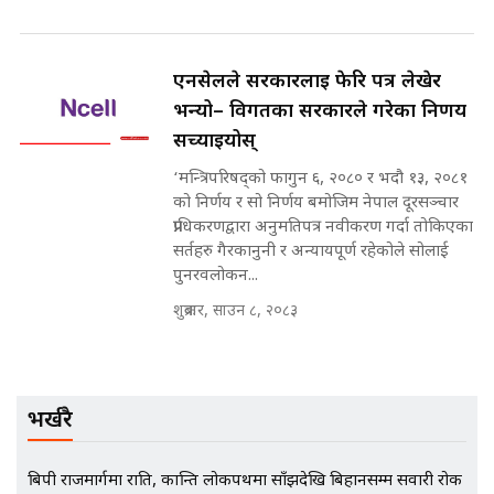
नोट मन्त्रीलाई घुस | SIDHAKURA |
SIDHAKURA INVESTIGATION |
एनसेलले सरकारलाई फेरि पत्र लेखेर
भन्यो– विगतका सरकारले गरेका निर्णय
मृतकका परिवारप्रति मेडिकल काउन्सीलको
सच्याइयोस्
बदनियत ! न्याय खोज्दै भौतारिदै सुवास
|| THE REPORTER ||
‘मन्त्रिपरिषद्को फागुन ६, २०८० र भदौ १३, २०८१
को निर्णय र सो निर्णय बमोजिम नेपाल दूरसञ्चार
प्राधिकरणद्वारा अनुमतिपत्र नवीकरण गर्दा तोकिएका
सर्तहरु गैरकानुनी र अन्यायपूर्ण रहेकोले सोलाई
EXCLUSIVE - भिजिट भिसामा सेटिङको
पुनरवलोकन...
गोप्य अडियो र म्यासेज, गृह मन्त्रालय
कनेक्सन ! || VISIT VISA SCAM
शुक्रबार, साउन ८, २०८३
भिजिट भिसामा गृह मन्त्रालयकै सेटिङः१
भर्खरै
अर्ब बढी घुस!|| SIDHAKURA ||
बिपी राजमार्गमा राति, कान्ति लोकपथमा साँझदेखि बिहानसम्म सवारी रोक