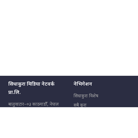
सिधाकुरा मिडिया नेटवर्क
नेभिगेशन
प्रा.लि.
सिधाकुरा विशेष
बालुवाटार–०३ काठमाडौँ, नेपाल
सबै कुरा
जनताका कुरा
सम्पर्क: ९८५१३६२६६६,
९८०२३६२६६६
उपभोक्ताका कुरा
इमेल:
news@sidhakura.com
,
info@sidhakura.com
अपराध