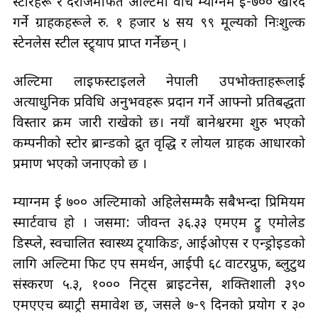
स्टोरहरू र दराजमार्फत अल्टिमा वाच म्याग्नम ई-७०० खरिद
गर्ने ग्राहकहरूले रु. १ हजार ४ सय ९९ मूल्यको निःशुल्क
स्टेनलेस स्टील स्ट्र्याप प्राप्त गर्नेछन् ।
अल्टिमा लाइफस्टाइलले नेपाली उपभोक्ताहरूलाई
अत्याधुनिक प्रविधि अनुभवहरू प्रदान गर्ने आफ्नो प्रतिबद्धता
विस्तार क्रम जारी राखेको छ। नयाँ बानेश्वरमा शुरु भएको
कम्पनीको स्टोर ब्रान्डको द्रुत वृद्धि र लोयल ग्राहक आधारको
प्रमाण भएकाे जनाएकाे छ ।
म्याग्नम ई ७०० अल्टिमाको अहिलेसम्मकै सबैभन्दा प्रिमियम
स्मार्टवाच हो । जसमा: जीवन्त ३६.३३ एमएम ट्रु एमाेलेड
डिस्प्ले, स्वचालित स्वास्थ्य ट्र्याकिङ, आईओएस र एन्ड्राेइडकाे
लागि अल्टिमा फिट एप समर्थन, आईपी ६८ वाटरप्रुफ, ब्लुटुथ
संस्करण ५.३, १००० निट्स ब्राइटनेस, शक्तिशाली ३९०
एमएएच ब्याट्री समावेश छ, जसले ७-९ दिनको प्रयोग र ३०