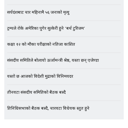
सर्पदंशबाट चार महिनामै ५६ जनाको मृत्यु
एभरेष्ट अस्पताल फलोअपः CCTV फुटेज
गायब || Everest Hospital
Followup: CCTV Footage Lost |
ट्रम्पले रोके अमेरिका पुगेर सुत्केरी हुने ‘बर्थ टुरिजम’
SIDHAKURA |
कक्षा १२ को मौका परीक्षाको नतिजा प्रकाशित
संसदीय समितिले बोलायो ऊर्जामन्त्री श्रेष्ठ, यस्ता छन् एजेण्डा
यस्तो छ आजको विदेशी मुद्राको विनिमयदर
तीनवटा संसदीय समितिको बैठक बस्दै
प्रतिनिधिसभाको बैठक बस्दै, चारवटा विधेयक प्रस्तुत हुने