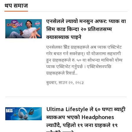
! || CIAA Investigation over
थप समाज
नेपालमै पहिलो पटक गाँजा खेतिलाई
Corrupted Minister ||
वैधानिकता || Cannabis legalized
SIDHAKURA
in Nepal ! || SIDHAKURA ||
राष्ट्रिय सवालमा ९ दल एकजुट ||
एनसेलले ल्यायो मनसुन अफर: प्याक वा
Prachanda, Rabi, Gagan Stand
सिम कार्ड किन्दा २० प्रतिशतसम्म
on the Same Page ||
पोप्पोको पासोः कमाउने लोभमा घरबार नै
SIDHAKURA ||
क्यासब्याक पाइने
उठिबास | The Dark Side of
'Poppo Live'-SIDHAKURA
एनसेलका प्रिपेड ग्राहकहरूले अब प्याक एक्टिभेट
INVESTIGATION
गरेर बचत गर्न सक्नेछन्। यो योजनामा सहभागी
सहकारी पीडितसँग मन्त्री प्रतिभा रावलले
हुन ग्राहकहरूले रु. ५० वा सोभन्दा माथिको योग्य
भनिन्–साथ दिनुहोस्, दबाब होइन ||
प्याक एक्टिभेट गर्नुपर्छ । एक्टिभेसनपछि
Sidhakura || Pratibha Rawal
मन्त्री आउने बित्तिकै सुरु भएको थियो
ग्राहकहरूले रिवार्ड...
घुसको डिल || Raj Kumar Gupta ||
SIDHAKURA ||
बुधबार, साउन २०, २०८३
रसुवाकाे भाङ्गे झरना | Bhange
Waterfall of Rasuwa ||
SIDHAKURA ||
घुसको डिल गर्ने मन्त्रीकाे राजिनामा,
Ultima Lifestyle ले ६० घण्टा ब्याट्री
भूमिसुधार मन्त्रीलाई जोगाइदै ! ||
ब्याकअप भएकाे Headphones
SIDHAKURA ||
ल्याउँदै, पहिलो १९ जना ग्राहकले १९
कहिले बन्ला चक्रपथ ? विस्तार कार्यमा