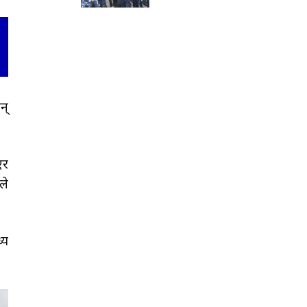
न्
एर
ले
्य