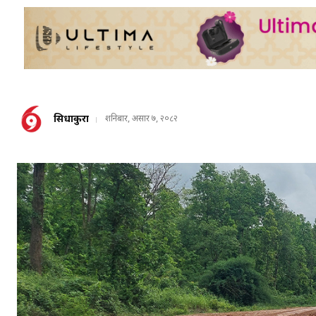
सिधाकुरा
शनिबार, असार ७, २०८२