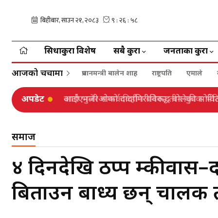
सिधाकुरा विशेष
सबै कुरा
जनताका कुरा
आजको चर्चामा
प्रधानमन्त्री बालेन शाह
राष्ट्रपति
एमाले
अपडेट
आईएनजीओको दादागिरीविरुद्ध बोलेकी सोविताक
समाज
४ दिनदेखि ठप्प दुम्कीवास–
बिताउन बाध्य छन् चालक तथ