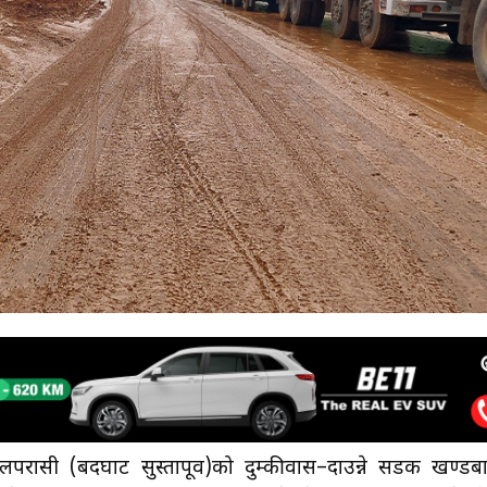
लपरासी (बर्दघाट सुस्तापूर्व)को दुम्कीवास–दाउन्ने सडक खण्डब