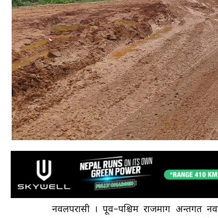
नवलपरासी । पूर्व–पश्चिम राजमार्ग अन्तर्गत नव