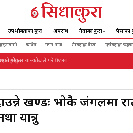
उपभोक्ताका कुरा
अपराध
नेताका कुरा
पैसाका 
सुकुमबासी
कांग्रेस
गगन थापा
शेरबहादुर देउवा
पूर्णबहादुर खड्क
ो गोकुल बास्कोटाले गरे प्रशंसा
दाउन्ने खण्डः भोकै जंगलमा र
ा यात्रु