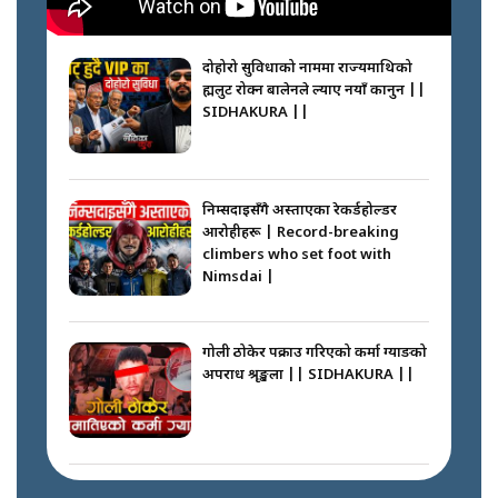
दोहोरो सुविधाको नाममा राज्यमाथिको
ब्रह्मलुट रोक्न बालेनले ल्याए नयाँ कानुन ||
SIDHAKURA ||
निम्सदाइसँगै अस्ताएका रेकर्डहोल्डर
आरोहीहरू | Record-breaking
climbers who set foot with
Nimsdai |
गोली ठोकेर पक्राउ गरिएको कर्मा ग्याङको
अपराध श्रृङ्खला || SIDHAKURA ||
नभाँडिएको सद्भाव : कप्तानगञ्जबाट