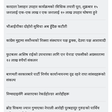
करदाता प्रोत्साहन उपहार कार्यक्रमको प्राविधिक तयारी पूरा, शुक्रबार १५
जनालाई एक-एक लाख र एक जनालाई १० लाख उपहार घोषणा हुने
एभरेष्ट अस्पताल फलोअपः CCTV फुटेज
भीआईपीका दोहोरो सुविधा अब हुँदैछ कटौती
गायब || Everest Hospital
Followup: CCTV Footage Lost |
SIDHAKURA |
कांग्रेस मुद्दामा सर्वोच्चको निस्साः संस्थापन पक्ष ढुक्क, देउवा पक्ष आशावादी
फुटबलर आशिष राईको उपचारका लागि एन पेनाङ एफसीको अग्रसरतामा
१२ लाख रुपैयाँ संकलन
बागमती सरकारबारे पार्टी निर्णय कार्यान्वयनमा दृढ रहने राप्रपा सांसदहरूको
संकल्प
निम्सदाइसँगै अस्ताएका रेकर्डहोल्डर आरोहीहरू
ब्रोड पिकमा ज्यान गुमाएका नेपाली आरोही पुरबहादुर गुरुङको पार्थिव