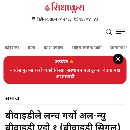
राला
प्रचण्ड
प्रकाश ज्वाला
राष्ट्रिय स्वतन्त्र पार्टी
प्रधानमन्त्री बालेन शा
अपडेट
कांग्रेस मुद्दामा सर्वोच्चको निस्साः संस्थापन पक्ष ढुक्क, देउवा पक्ष
आशावादी
समाज
बीवाईडीले लन्च गर्यो अल-न्यु
बीवाईडी एट्टो १ (बीवाईडी सिगल),