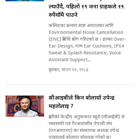
SIDHAKURA ||
ल्याउँदै, पहिलो १९ जना ग्राहकले १९
कहिले बन्ला चक्रपथ ? विस्तार कार्यमा
रुपैयाँमै पाउने
किन भइरहेछ ढिलाइ ?The Ring Road
कलिङका क्रममा स्पष्ट आवाजका लागि
Expansion Dilemma |
७८ लाख घुस खाने मन्त्री ! जोगाउने
SIDHAKURA |
Environmental Noise Cancellation
प्रधानमन्त्री ? || SIDHAKURA ||
(ENC) प्रविधि प्रयोग गरिएको छ । हल्का Over-
SIDHAKURA INVESTIGATION
Ear Design, नरम Ear Cushions, IPX4
||
Sweat & Splash Resistance, Voice
पटकपटक भावुक बने गृहमन्त्री सुदन
गुरुङ, भक्कानिए सांसदहरू ||
Assistant Support,...
SIDHAKURA ||
मन्त्री र पूर्व मन्त्रीको ७८ लाख घुस डिलको
बुधबार, साउन २०, २०८३
अडियो | FULL AUDIO |
SIDHAKURA |
सीआईबीले किन बोलायो उपेन्द्र
महतोलाई ?
मन्त्री राजकुमारलाई घुस दिने विचौलीया
पूर्व मन्त्री रञ्जिता || SIDHAKURA
प्रहरीको केन्द्रीय अनुसन्धान ब्यूरो (सीआईबी) ले
||
व्यवसायी एवं गैरआवासीय नेपाली संघ
(एनआरएनए) का संस्थापक अध्यक्ष उपेन्द्र
यादवलाई बोलाएर सोधपुछ गरेको छ।