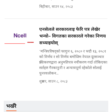
बिहीबार, साउन १४, २०८३
मन्त्रीले घुस डिल गरेको अडियो ! दुई झोला
नोट मन्त्रीलाई घुस | SIDHAKURA |
SIDHAKURA INVESTIGATION |
एनसेलले सरकारलाई फेरि पत्र लेखेर
भन्यो– विगतका सरकारले गरेका निर्णय
मृतकका परिवारप्रति मेडिकल
सच्याइयोस्
काउन्सीलको बदनियत ! न्याय खोज्दै
भौतारिदै सुवास || THE REPORTER
‘मन्त्रिपरिषद्को फागुन ६, २०८० र भदौ १३, २०८१
||
को निर्णय र सो निर्णय बमोजिम नेपाल दूरसञ्चार
प्राधिकरणद्वारा अनुमतिपत्र नवीकरण गर्दा तोकिएका
सर्तहरु गैरकानुनी र अन्यायपूर्ण रहेकोले सोलाई
EXCLUSIVE - भिजिट भिसामा सेटिङको
पुनरवलोकन...
गोप्य अडियो र म्यासेज, गृह मन्त्रालय
कनेक्सन ! || VISIT VISA SCAM
शुक्रबार, साउन ८, २०८३
भिजिट भिसामा गृह मन्त्रालयकै सेटिङः१
भर्खरै
अर्ब बढी घुस!|| SIDHAKURA ||