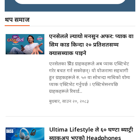
अख्तियारको कठघरामा घुस्याहा मन्त्रीहरू
! || CIAA Investigation over
थप समाज
पछिल्लो परिस्थिति जलन अस्पतालमा
Corrupted Minister ||
छैन खाली बेड || SIDHAKURA ||
SIDHAKURA
राष्ट्रिय सवालमा ९ दल एकजुट ||
एनसेलले ल्यायो मनसुन अफर: प्याक वा
Prachanda, Rabi, Gagan Stand
सिम कार्ड किन्दा २० प्रतिशतसम्म
on the Same Page ||
पोप्पोको पासोः कमाउने लोभमा घरबार नै
SIDHAKURA ||
क्यासब्याक पाइने
उठिबास | The Dark Side of
'Poppo Live'-SIDHAKURA
एनसेलका प्रिपेड ग्राहकहरूले अब प्याक एक्टिभेट
INVESTIGATION
गरेर बचत गर्न सक्नेछन्। यो योजनामा सहभागी
सहकारी पीडितसँग मन्त्री प्रतिभा रावलले
हुन ग्राहकहरूले रु. ५० वा सोभन्दा माथिको योग्य
भनिन्–साथ दिनुहोस्, दबाब होइन ||
प्याक एक्टिभेट गर्नुपर्छ । एक्टिभेसनपछि
Sidhakura || Pratibha Rawal
मन्त्री आउने बित्तिकै सुरु भएको थियो
ग्राहकहरूले रिवार्ड...
घुसको डिल || Raj Kumar Gupta ||
SIDHAKURA ||
बुधबार, साउन २०, २०८३
रसुवाकाे भाङ्गे झरना | Bhange
Waterfall of Rasuwa ||
SIDHAKURA ||
घुसको डिल गर्ने मन्त्रीकाे राजिनामा,
Ultima Lifestyle ले ६० घण्टा ब्याट्री
भूमिसुधार मन्त्रीलाई जोगाइदै ! ||
ब्याकअप भएकाे Headphones