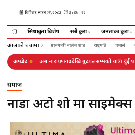
सिधाकुरा विशेष
सबै कुरा
जनताका कुरा
आजको चर्चामा
प्रधानमन्त्री बालेन शाह
राष्ट्रपति
एमाले
अपडेट
राज्य व्यवस्थासहित पाँच संसदीय समितिको बैठक
समाज
नाडा अटो शो मा साइमेक्स इ