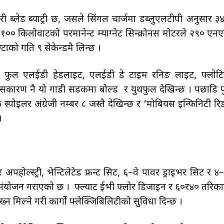
री ब्लेड ब्याट्री छ, जसले सिंगल चार्जमा डब्लुएलटीपी अनुसार ३
१०० किलोवाटको परमानेन्ट म्याग्नेट सिन्क्रोनस मोटरले २९० एन
ण्टाको गति ९ सेकेन्डमै लिन्छ ।
ा फुल एलईडी हेडलाइट, एलईडी डे टाइम रनिङ लाइट, फ्लोट
ारण नै यो गाडी सडकमा बोल्ड र युथफुल देखिन्छ । पछाडि पु
ोइलर अंग्रेजी नम्बर ८ जस्तै देखिन्छ र ‘मोबियस इन्फिनिटी रि
।
अपहोल्स्ट्री, भेन्टिलेटेड फ्रन्ट सिट, ६–वे पावर ड्राइभर सिट र ४–
ो संयोजन गराएको छ । फ्ल्याट ईभी फ्लोर डिजाइन र ६०र४० तरिका
्न मिल्ने गरी कार्गो फ्लेक्जिबिलिटीको सुविधा दिन्छ ।