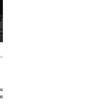
ल–
एम
्स