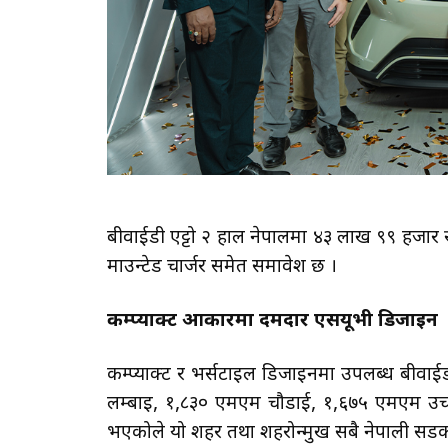
बीवाईडी एट्टो २ हाल नेपालमा ४३ लाख ९९ हजार 
माउन्टेड चार्जर समेत समावेश छ ।
कम्प्याक्ट आकारमा दमदार एसयूभी डिजाइन
कम्प्याक्ट र भर्सटाइल डिजाइनमा उपलब्ध बीवा
लम्बाइ, १,८३० एमएम चौडाई, १,६७५ एमएम उचाई
भएकोले यो शहर तथा शहरोन्मुख सबै नेपाली सड