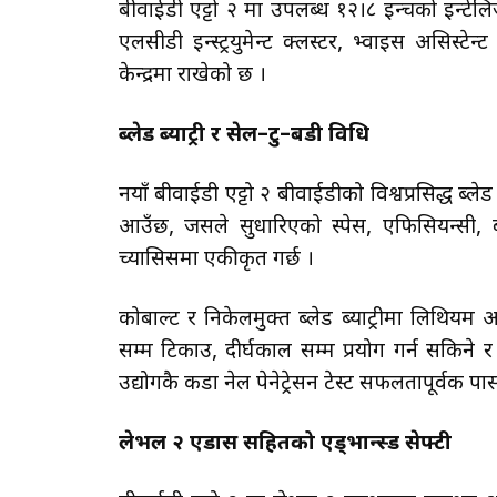
बीवाईडी एट्टो २ मा उपलब्ध १२।८ इन्चको इन्टेलिजे
एलसीडी इन्स्ट्रयुमेन्ट क्लस्टर, भ्वाइस असिस्टे
केन्द्रमा राखेको छ ।
ब्लेड ब्याट्री र सेल–टु–बडी प्रविधि
नयाँ बीवाईडी एट्टो २ बीवाईडीको विश्वप्रसिद्ध ब्ले
आउँछ, जसले सुधारिएको स्पेस, एफिसियन्सी, बडी
च्यासिसमा एकीकृत गर्छ ।
कोबाल्ट र निकेलमुक्त ब्लेड ब्याट्रीमा लिथि
सम्म टिकाउ, दीर्घकाल सम्म प्रयोग गर्न सकिने र 
उद्योगकै कडा नेल पेनेट्रेसन टेस्ट सफलतापूर्वक 
लेभल २ एडास सहितको एड्भान्स्ड सेफ्टी