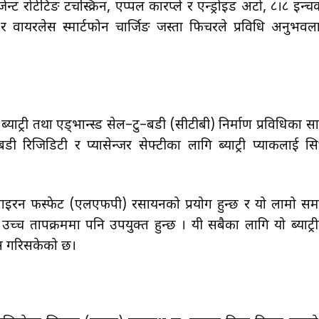
न्ट रोटेटिङ टचस्क्रिन, एप्पल कारप्ले र एन्ड्रोइड अटो, ८।८ इन्च
न्ट र वायरलेस स्मार्टफोन चार्जिङ जस्ता फिचरले प्रविधि अनुभवल
ड ब्याट्री तथा एड्भान्स्ड सेल–टु–बडी (सीटीबी) निर्माण प्रविधिका स
 रिजिडिटी र प्यासेन्जर सेफ्टीका लागि ब्याट्री प्याकलाई सि
यम आइरन फस्फेट (एलएफपी) रसायनको प्रयोग हुन्छ र यो लामो स
उच्च तापक्रममा पनि उपयुक्त हुन्छ । यी सबैका लागि यो ब्याट्री
पास गरिसकेको छ।