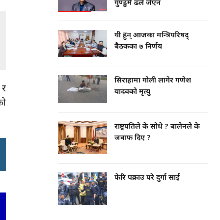
गुण्डुमै ढले जेएन
यी हुन् आजका मन्त्रिपरिषद्
बैठकका ७ निर्णय
सिराहामा गोली लागेर गणेश
 र
यादवको मृत्यु
को
राष्ट्रपतिले के सोधे ? बालेनले के
जवाफ दिए ?
फेरि पक्राउ परे दुर्गा प्रसाईं