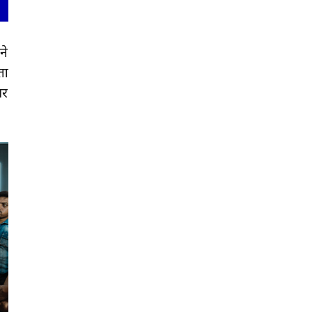
ने
ता
चर