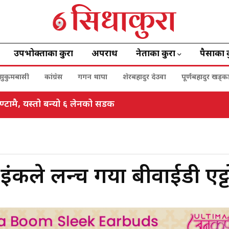
उपभोक्ताका कुरा
अपराध
नेताका कुरा
पैसाका 
सुकुमबासी
कांग्रेस
गगन थापा
शेरबहादुर देउवा
पूर्णबहादुर खड्क
 बस्दै, यस्ता छन् एजेण्डाहरु
ंकले लन्च गर्यो बीवाईडी एट्ट