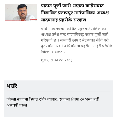
पक्राउ पूर्जी जारी भएका कांग्रेसबाट
निर्वाचित प्रतापपुर गाउँपालिका अध्यक्ष
यादवलाई प्रहरीकै संरक्षण
मृतकका परिवारप्रति मेडिकल काउन्सीलको
बदनियत ! न्याय खोज्दै भौतारिदै सुवास
पश्चिम नवलपरासीको प्रतापपुर गाउँपालिकाका
|| THE REPORTER ||
अध्यक्ष उमेश चन्द्र यादवविरुद्ध पक्राउ पूर्जी जारी
गरिएको छ । सरकारी छाप र लेटरप्याड कीर्ते गरी
दुरुपयोग गरेको अभियोगमा प्रहरीमा जाहेरी परेपछि
जिल्ला अदालत...
EXCLUSIVE - भिजिट भिसामा सेटिङको
शुक्रबार, साउन २२, २०८३
गोप्य अडियो र म्यासेज, गृह मन्त्रालय
कनेक्सन ! || VISIT VISA SCAM
भर्खरै
भिजिट भिसामा गृह मन्त्रालयकै सेटिङः१
अर्ब बढी घुस!|| SIDHAKURA ||
कोरला नाकामा त्रिपाल टाँगेर व्यापार, दशगजा क्षेत्रमा ८० भन्दा बढी
अस्थायी पसल