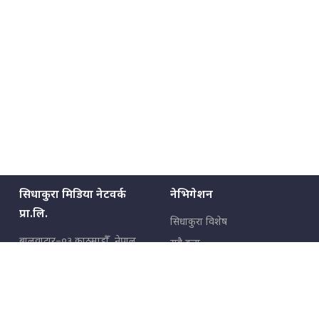
सिधाकुरा मिडिया नेटवर्क
नेभिगेशन
प्रा.लि.
सिधाकुरा विशेष
बालुवाटार–०३ काठमाडौँ, नेपाल
सबै कुरा
जनताका कुरा
सम्पर्क: ९८५१३६२६६६,
९८०२३६२६६६
उपभोक्ताका कुरा
इमेल:
news@sidhakura.com
,
info@sidhakura.com
अपराध