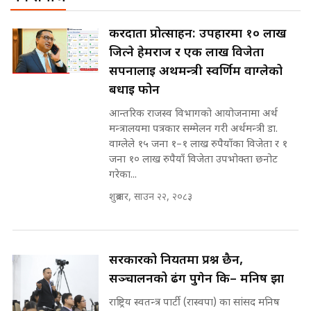
SIDHAKURA
राष्ट्रिय सवालमा ९ दल एकजुट ||
करदाता प्रोत्साहन: उपहारमा १० लाख
Prachanda, Rabi, Gagan Stand
जित्ने हेमराज र एक लाख विजेता
on the Same Page ||
पोप्पोको पासोः कमाउने लोभमा घरबार नै
SIDHAKURA ||
सपनालाई अर्थमन्त्री स्वर्णिम वाग्लेको
उठिबास | The Dark Side of
'Poppo Live'-SIDHAKURA
बधाई फोन
INVESTIGATION
आन्तरिक राजस्व विभागको आयोजनामा अर्थ
सहकारी पीडितसँग मन्त्री प्रतिभा रावलले
मन्त्रालयमा पत्रकार सम्मेलन गरी अर्थमन्त्री डा.
भनिन्–साथ दिनुहोस्, दबाब होइन ||
वाग्लेले १५ जना १–१ लाख रुपैयाँका विजेता र १
Sidhakura || Pratibha Rawal
मन्त्री आउने बित्तिकै सुरु भएको थियो
जना १० लाख रुपैयाँ विजेता उपभोक्ता छनोट
घुसको डिल || Raj Kumar Gupta ||
गरेका...
SIDHAKURA ||
शुक्रबार, साउन २२, २०८३
रसुवाकाे भाङ्गे झरना | Bhange
Waterfall of Rasuwa ||
SIDHAKURA ||
घुसको डिल गर्ने मन्त्रीकाे राजिनामा,
भूमिसुधार मन्त्रीलाई जोगाइदै ! ||
सरकारको नियतमा प्रश्न छैन,
SIDHAKURA ||
सञ्चालनको ढंग पुगेन कि– मनिष झा
कहिले बन्ला चक्रपथ ? विस्तार कार्यमा
राष्ट्रिय स्वतन्त्र पार्टी (रास्वपा) का सांसद मनिष
किन भइरहेछ ढिलाइ ?The Ring Road