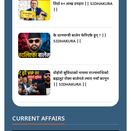
तिर्दा १० लाख उपहार || SIDHAKURA
||
के प्रधानमन्त्री बालेन फेरिएकै हुन् ? ||
SIDHAKURA ||
दोहोरो सुविधाको नाममा राज्यमाथिको
ब्रह्मलुट रोक्न बालेनले ल्याए नयाँ कानुन
|| SIDHAKURA ||
निम्सदाइसँगै अस्ताएका रेकर्डहोल्डर
आरोहीहरू | Record-breaking
CURRENT AFFAIRS
climbers who set foot with
Nimsdai |