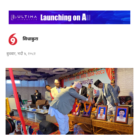
सिधाकुरा
बुधबार, भदौ ४, २०८२