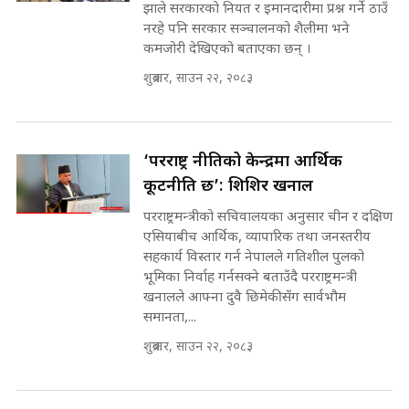
झाले सरकारको नियत र इमानदारीमा प्रश्न गर्ने ठाउँ
Expansion Dilemma |
७८ लाख घुस खाने मन्त्री ! जोगाउने
नरहे पनि सरकार सञ्चालनको शैलीमा भने
SIDHAKURA |
प्रधानमन्त्री ? || SIDHAKURA ||
कमजोरी देखिएको बताएका छन् ।
SIDHAKURA INVESTIGATION
||
शुक्रबार, साउन २२, २०८३
पटकपटक भावुक बने गृहमन्त्री सुदन
गुरुङ, भक्कानिए सांसदहरू ||
SIDHAKURA ||
मन्त्री र पूर्व मन्त्रीको ७८ लाख घुस डिलको
अडियो | FULL AUDIO |
‘परराष्ट्र नीतिको केन्द्रमा आर्थिक
SIDHAKURA |
कूटनीति छ’: शिशिर खनाल
परराष्ट्रमन्त्रीको सचिवालयका अनुसार चीन र दक्षिण
एसियाबीच आर्थिक, व्यापारिक तथा जनस्तरीय
मन्त्री राजकुमारलाई घुस दिने विचौलीया
सहकार्य विस्तार गर्न नेपालले गतिशील पुलको
पूर्व मन्त्री रञ्जिता || SIDHAKURA
भूमिका निर्वाह गर्नसक्ने बताउँदै परराष्ट्रमन्त्री
||
खनालले आफ्ना दुवै छिमेकीसँग सार्वभौम
समानता,...
शुक्रबार, साउन २२, २०८३
मन्त्रीले घुस डिल गरेको अडियो ! दुई झोला
नोट मन्त्रीलाई घुस | SIDHAKURA |
SIDHAKURA INVESTIGATION |