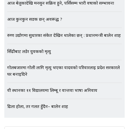
आज बेलुकादेखि मनसुन सक्रिय हुने, पर्सिसम्म भारी वर्षाको सम्भावना
एभरेष्ट अस्पताल फलोअपः CCTV फुटेज
गायब || Everest Hospital
Followup: CCTV Footage Lost |
आज कुनकुन सडक छन् अवरूद्ध ?
SIDHAKURA |
रुग्ण उद्योगमा सुधारका संकेत देखिन थालेका छन् : प्रधानमन्त्री बालेन शाह
सिँढीबाट लडेर युवकको मृत्यु
गोलबजारमा गोली लागि मृत्यु भएका यादवको परिवारलाई प्रदेश सरकारले
घर बनाइदिने
यी स्थानका ११ विद्यालयमा लिम्बू र वान्तवा भाषा अनिवार्य
ढिला होला, तर गलत हुँदैन– बालेन शाह