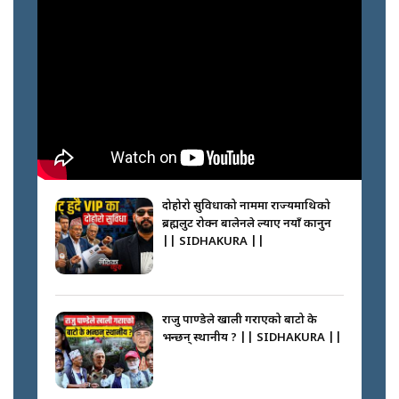
गोली ठोकेर पक्राउ गरिएको कर्मा ग्याङको
अपराध श्रृङ्खला || SIDHAKURA ||
नभाँडिएको सद्भाव : कप्तानगञ्जबाट
सल्किएको आगो निभाउनेहरू ||
SIDHAKURA || THE REPORTER
दोहोरो सुविधाको नाममा राज्यमाथिको
||
ब्रह्मलुट रोक्न बालेनले ल्याए नयाँ कानुन
|| SIDHAKURA ||
नेपालीलाई भरिया मात्र देख्ने दृष्टिकोण
बदलेका ‘निम्स दाई’ || SIDHAKURA
||
राजु पाण्डेले खाली गराएको बाटो के
भन्छन् स्थानीय ? || SIDHAKURA ||
कप्तानगञ्जपछि मधेसमा के हुँदैछ ?