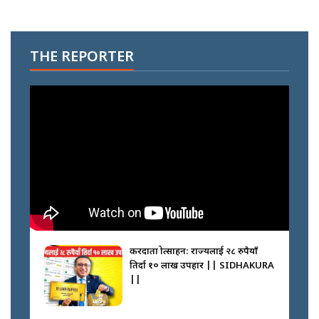
THE REPORTER
करदाता प्रोत्साहन: राज्यलाई २८ रुपैयाँ
तिर्दा १० लाख उपहार || SIDHAKURA
||