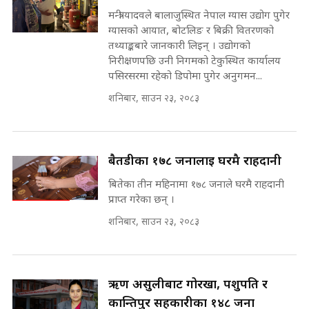
SIDHAKURA ||
उठिबास | The Dark Side of
मन्त्री यादवले बालाजुस्थित नेपाल ग्यास उद्योग पुगेर
'Poppo Live'-SIDHAKURA
ग्यासको आयात, बोटलिङ र बिक्री वितरणको
INVESTIGATION
तथ्याङ्कबारे जानकारी लिइन् । उद्योगको
सहकारी पीडितसँग मन्त्री प्रतिभा रावलले
निरीक्षणपछि उनी निगमको टेकुस्थित कार्यालय
भनिन्–साथ दिनुहोस्, दबाब होइन ||
पसिरसरमा रहेको डिपोमा पुगेर अनुगमन...
Sidhakura || Pratibha Rawal
मन्त्री आउने बित्तिकै सुरु भएको थियो
शनिबार, साउन २३, २०८३
घुसको डिल || Raj Kumar Gupta ||
SIDHAKURA ||
रसुवाकाे भाङ्गे झरना | Bhange
Waterfall of Rasuwa ||
बैतडीका १७८ जनालाई घरमै राहदानी
SIDHAKURA ||
घुसको डिल गर्ने मन्त्रीकाे राजिनामा,
बितेका तीन महिनामा १७८ जनाले घरमै राहदानी
भूमिसुधार मन्त्रीलाई जोगाइदै ! ||
प्राप्त गरेका छन् ।
SIDHAKURA ||
शनिबार, साउन २३, २०८३
कहिले बन्ला चक्रपथ ? विस्तार कार्यमा
किन भइरहेछ ढिलाइ ?The Ring Road
Expansion Dilemma |
७८ लाख घुस खाने मन्त्री ! जोगाउने
SIDHAKURA |
प्रधानमन्त्री ? || SIDHAKURA ||
ऋण असुलीबाट गोरखा, पशुपति र
SIDHAKURA INVESTIGATION
कान्तिपुर सहकारीका १४८ जना
||