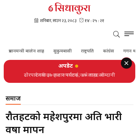
प्रधानमन्त्री बालेन शाह
सुकुमबासी
राष्ट्रपति
कांग्रेस
गगन थापा
अपडेट
ढोरपाटनमा ३७ हजार पर्यटक, ४७ लाख आम्दानी
समाज
रौतहटको महेशपुरमा अति भारी
वर्षा मापन