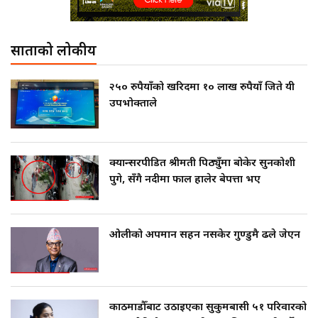
साताको लोकप्रीय
२५० रुपैयाँको खरिदमा १० लाख रुपैयाँ जिते यी
उपभोक्ताले
क्यान्सरपीडित श्रीमती पिठ्युँमा बोकेर सुनकोशी
पुगे, सँगै नदीमा फाल हालेर बेपत्ता भए
ओलीको अपमान सहन नसकेर गुण्डुमै ढले जेएन
काठमाडौँबाट उठाइएका सुकुमबासी ५१ परिवारको