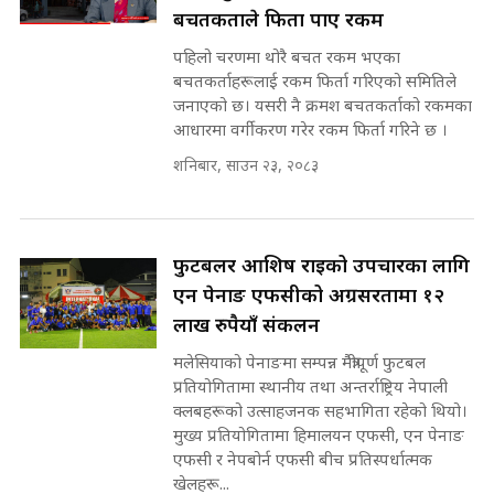
बचतकर्ताले फिर्ता पाए रकम
पटकपटक भावुक बने गृहमन्त्री सुदन
गुरुङ, भक्कानिए सांसदहरू ||
पहिलो चरणमा थोरै बचत रकम भएका
SIDHAKURA ||
मन्त्री र पूर्व मन्त्रीको ७८ लाख घुस डिलको
बचतकर्ताहरूलाई रकम फिर्ता गरिएको समितिले
अडियो | FULL AUDIO |
जनाएको छ। यसरी नै क्रमश बचतकर्ताको रकमका
SIDHAKURA |
आधारमा वर्गीकरण गरेर रकम फिर्ता गरिने छ ।
शनिबार, साउन २३, २०८३
मन्त्री राजकुमारलाई घुस दिने विचौलीया
पूर्व मन्त्री रञ्जिता || SIDHAKURA
||
फुटबलर आशिष राईको उपचारका लागि
एन पेनाङ एफसीको अग्रसरतामा १२
लाख रुपैयाँ संकलन
मन्त्रीले घुस डिल गरेको अडियो ! दुई झोला
मलेसियाको पेनाङमा सम्पन्न मैत्रीपूर्ण फुटबल
नोट मन्त्रीलाई घुस | SIDHAKURA |
प्रतियोगितामा स्थानीय तथा अन्तर्राष्ट्रिय नेपाली
SIDHAKURA INVESTIGATION |
क्लबहरूको उत्साहजनक सहभागिता रहेको थियो।
मुख्य प्रतियोगितामा हिमालयन एफसी, एन पेनाङ
एफसी र नेपबोर्न एफसी बीच प्रतिस्पर्धात्मक
खेलहरू...
मृतकका परिवारप्रति मेडिकल काउन्सीलको