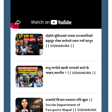
नभाँडिएको सद्भाव : कप्तानगञ्जबाट
सल्किएको आगो निभाउनेहरू ||
SIDHAKURA || THE REPORTER
दोहोरो सुविधाको नाममा राज्यमाथिको
||
ब्रह्मलुट रोक्न बालेनले ल्याए नयाँ कानुन
|| SIDHAKURA ||
नेपालीलाई भरिया मात्र देख्ने दृष्टिकोण
बदलेका ‘निम्स दाई’ || SIDHAKURA
||
राजु पाण्डेले खाली गराएको बाटो के
भन्छन् स्थानीय ? || SIDHAKURA ||
कप्तानगञ्जपछि मधेसमा के हुँदैछ ?
आगो निभाउने कि तेल थप्ने ? WHATS
HAPPENING IN MADHESH ? ||
पासपोर्ट विभाग मध्यरात पनि खुला ||
Inside Department of
Passports Nepal || SIDHAKURA