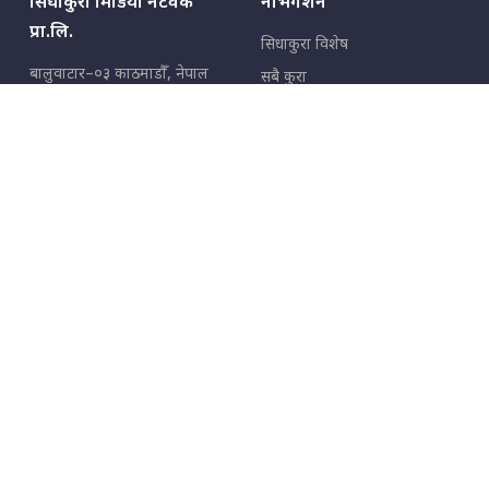
सिधाकुरा मिडिया नेटवर्क
नेभिगेशन
प्रा.लि.
सिधाकुरा विशेष
बालुवाटार–०३ काठमाडौँ, नेपाल
सबै कुरा
जनताका कुरा
सम्पर्क: ९८५१३६२६६६,
९८०२३६२६६६
उपभोक्ताका कुरा
इमेल:
news@sidhakura.com
,
info@sidhakura.com
अपराध
हाम्रो टीम
विज्ञापनका लागि
९८०२३६१६६६, ९८५१३३१६६६
marketing@sidhakura.com
प्रकाशक
सम्पादक
युवराज कंडेल
अक्षर काका
सूचना विभाग दर्ता नं.
४००५-२०७९/८०