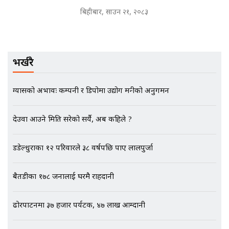
बदनियत ! न्याय खोज्दै भौतारिदै सुवास
बिहीबार, साउन २१, २०८३
|| THE REPORTER ||
भर्खरै
EXCLUSIVE - भिजिट भिसामा सेटिङको
गोप्य अडियो र म्यासेज, गृह मन्त्रालय
कनेक्सन ! || VISIT VISA SCAM
ग्यासको अभावः कम्पनी र डिपोमा उद्योग मन्त्रीको अनुगमन
देउवा आउने मिति सरेको सर्यै, अब कहिले ?
भिजिट भिसामा गृह मन्त्रालयकै सेटिङः१
अर्ब बढी घुस!|| SIDHAKURA ||
डडेल्धुराका १२ परिवारले ३८ वर्षपछि पाए लालपुर्जा
बैतडीका १७८ जनालाई घरमै राहदानी
एभरेष्ट अस्पताल फलोअपः CCTV फुटेज
ढोरपाटनमा ३७ हजार पर्यटक, ४७ लाख आम्दानी
गायब || Everest Hospital
Followup: CCTV Footage Lost |
SIDHAKURA |