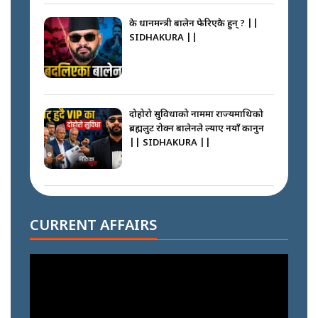
के प्रधानमन्त्री बालेन फेरिएकै हुन् ? ||
SIDHAKURA ||
दोहोरो सुविधाको नाममा राज्यमाथिको
ब्रह्मलुट रोक्न बालेनले ल्याए नयाँ कानुन
|| SIDHAKURA ||
निम्सदाइसँगै अस्ताएका रेकर्डहोल्डर
आरोहीहरू | Record-breaking
CURRENT AFFAIRS
climbers who set foot with
Nimsdai |
गोली ठोकेर पक्राउ गरिएको कर्मा ग्याङको
अपराध श्रृङ्खला || SIDHAKURA ||