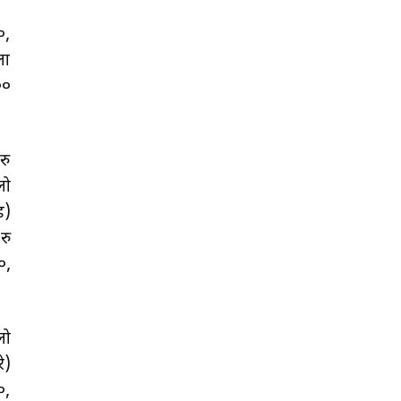
०,
ला
००
रु
लो
ड)
रु
०,
लो
े)
०,