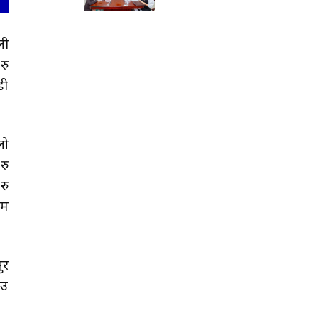
ली
रु
डी
लो
रु
रु
गम
ुर
ाउ