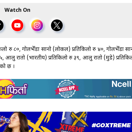
Watch On
लो रु ८०, गोलभेँडा सानो (लोकल) प्रतिकिलो रु ४०, गोलभेँडा सा
५५, आलु रातो (भारतीय) प्रतिकिलो रु ३९, आलु रातो (मुडे) प्रतिकि
हेको छ ।