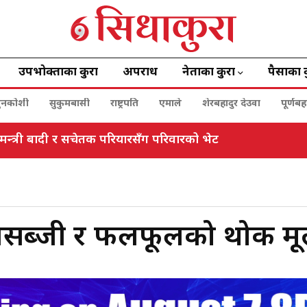
उपभोक्ताका कुरा
अपराध
नेताका कुरा
पैसाका 
ुनकोशी
सुकुमबासी
राष्ट्रपति
एमाले
शेरबहादुर देउवा
पूर्णब
 मन्त्री बादी र सचेतक परियारसँग परिवारको भेट
सब्जी र फलफूलको थोक मूल