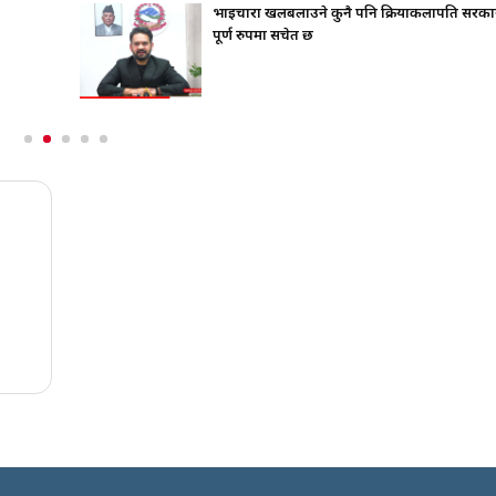
भाइचारा खलबलाउने कुनै पनि क्रियाकलापप्रति सरका
पूर्ण रुपमा सचेत छ