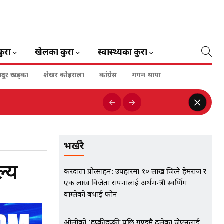
कुरा
खेलका कुरा
स्वास्थ्यका कुरा
हादुर खड्का
शेखर कोइराला
कांग्रेस
गगन थापा
भर्खरै
्य
करदाता प्रोत्साहन: उपहारमा १० लाख जित्ने हेमराज र
एक लाख विजेता सपनालाई अर्थमन्त्री स्वर्णिम
वाग्लेको बधाई फोन
ओलीको ‘हप्कीदप्की’पछि गुण्डुमै ढलेका जेएनलाई