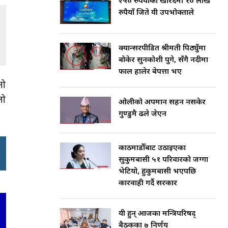
२५० रुपैयाँको खरिदमा १० लाख
रुपैयाँ जिते यी उपभोक्ताले
क्यान्सरपीडित श्रीमती पिठ्युँमा
बोकेर सुनकोशी पुगे, सँगै नदीमा
फाल हालेर बेपत्ता भए
नो
लो
ओलीको अपमान सहन नसकेर
गुण्डुमै ढले जेएन
काठमाडौँबाट उठाइएका
सुकुमबासी ५१ परिवारको जग्गा
भेटियो, हुकुमबासी भएपछि
कारवाही गर्दै सरकार
यी हुन् आजका मन्त्रिपरिषद्
बैठकका ७ निर्णय