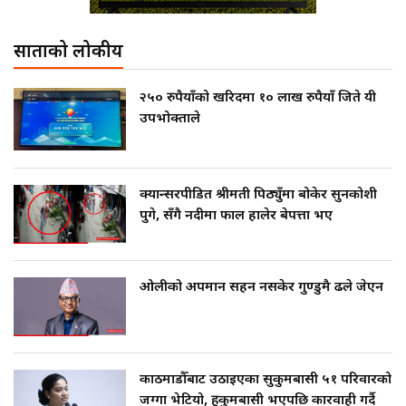
साताको लोकप्रीय
२५० रुपैयाँको खरिदमा १० लाख रुपैयाँ जिते यी
उपभोक्ताले
क्यान्सरपीडित श्रीमती पिठ्युँमा बोकेर सुनकोशी
पुगे, सँगै नदीमा फाल हालेर बेपत्ता भए
ओलीको अपमान सहन नसकेर गुण्डुमै ढले जेएन
काठमाडौँबाट उठाइएका सुकुमबासी ५१ परिवारको
जग्गा भेटियो, हुकुमबासी भएपछि कारवाही गर्दै