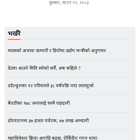
मृतकका परिवारप्रति मेडिकल काउन्सीलको
बुधबार, साउन २०, २०८३
बदनियत ! न्याय खोज्दै भौतारिदै सुवास
|| THE REPORTER ||
भर्खरै
EXCLUSIVE - भिजिट भिसामा सेटिङको
गोप्य अडियो र म्यासेज, गृह मन्त्रालय
ग्यासको अभावः कम्पनी र डिपोमा उद्योग मन्त्रीको अनुगमन
कनेक्सन ! || VISIT VISA SCAM
देउवा आउने मिति सरेको सर्यै, अब कहिले ?
भिजिट भिसामा गृह मन्त्रालयकै सेटिङः१
डडेल्धुराका १२ परिवारले ३८ वर्षपछि पाए लालपुर्जा
अर्ब बढी घुस!|| SIDHAKURA ||
बैतडीका १७८ जनालाई घरमै राहदानी
ढोरपाटनमा ३७ हजार पर्यटक, ४७ लाख आम्दानी
एभरेष्ट अस्पताल फलोअपः CCTV फुटेज
गायब || Everest Hospital
Followup: CCTV Footage Lost |
महाधिवेशन प्रक्रिया अगाडि बढ्छ, रोकिँदैनः गगन थापा