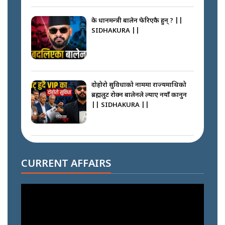
के प्रधानमन्त्री बालेन फेरिएकै हुन् ? ||
SIDHAKURA ||
दोहोरो सुविधाको नाममा राज्यमाथिको
ब्रह्मलुट रोक्न बालेनले ल्याए नयाँ कानुन
|| SIDHAKURA ||
निम्सदाइसँगै अस्ताएका रेकर्डहोल्डर
आरोहीहरू | Record-breaking
CURRENT AFFAIRS
climbers who set foot with
Nimsdai |
गोली ठोकेर पक्राउ गरिएको कर्मा ग्याङको
अपराध श्रृङ्खला || SIDHAKURA ||