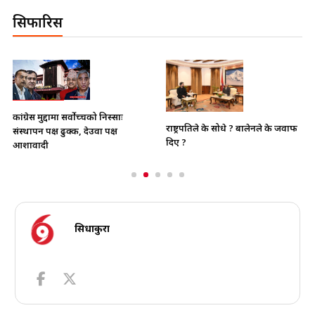
सिफारिस
भाइचारा खलबलाउने कुनै पनि
राष्ट्रपतिले के सोधे ? बालेनले के जवाफ
क्रियाकलापप्रति सरकार पूर्ण रुपमा सचेत
दिए ?
छ
सिधाकुरा