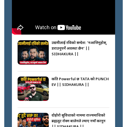
नभाँडिएको सद्भाव : कप्तानगञ्जबाट
सल्किएको आगो निभाउनेहरू ||
SIDHAKURA || THE REPORTER
उद्यमीलाई रविको सन्देश: 'नआत्तिनुहोस्,
||
डराउनुपर्ने अवस्था छैन’ ||
SIDHAKURA ||
नेपालीलाई भरिया मात्र देख्ने दृष्टिकोण
बदलेका ‘निम्स दाई’ || SIDHAKURA
||
कति Powerful छ TATA को PUNCH
EV || SIDHAKURA ||
कप्तानगञ्जपछि मधेसमा के हुँदैछ ?
आगो निभाउने कि तेल थप्ने ? WHATS
HAPPENING IN MADHESH ? ||
दोहोरो सुविधाको नाममा राज्यमाथिको
ब्रह्मलुट रोक्न बालेनले ल्याए नयाँ कानुन
|| SIDHAKURA ||