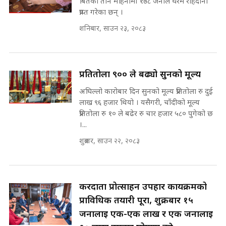
बितेका तीन महिनामा १७८ जनाले घरमै राहदानी
पोप्पोको पासोः कमाउने लोभमा घरबार नै
SIDHAKURA
प्राप्त गरेका छन् ।
उठिबास | The Dark Side of
'Poppo Live'-SIDHAKURA
शनिबार, साउन २३, २०८३
INVESTIGATION
मोबिलिटीमा महिलाको पहुँच विस्तार गर्दै
इनड्राइभ || SIDHAKURA ||
मन्त्री आउने बित्तिकै सुरु भएको थियो
प्रतितोला ९०० ले बढ्यो सुनको मूल्य
घुसको डिल || Raj Kumar Gupta ||
SIDHAKURA ||
अघिल्लो कारोबार दिन सुनको मूल्य प्रतितोला रु दुई
लाख ९६ हजार थियो । यसैगरी, चाँदीको मूल्य
राष्ट्रिय सवालमा ९ दल एकजुट ||
प्रतितोला रु १० ले बढेर रु चार हजार ५८० पुगेको छ
Prachanda, Rabi, Gagan Stand
।...
on the Same Page ||
घुसको डिल गर्ने मन्त्रीकाे राजिनामा,
SIDHAKURA ||
शुक्रबार, साउन २२, २०८३
भूमिसुधार मन्त्रीलाई जोगाइदै ! ||
SIDHAKURA ||
सहकारी पीडितसँग मन्त्री प्रतिभा रावलले
भनिन्–साथ दिनुहोस्, दबाब होइन ||
करदाता प्रोत्साहन उपहार कार्यक्रमको
Sidhakura || Pratibha Rawal
७८ लाख घुस खाने मन्त्री ! जोगाउने
प्राविधिक तयारी पूरा, शुक्रबार १५
प्रधानमन्त्री ? || SIDHAKURA ||
जनालाई एक-एक लाख र एक जनालाई
SIDHAKURA INVESTIGATION