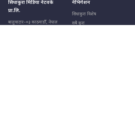
सिधाकुरा मिडिया नेटवर्क
नेभिगेशन
प्रा.लि.
सिधाकुरा विशेष
बालुवाटार–०३ काठमाडौँ, नेपाल
सबै कुरा
जनताका कुरा
सम्पर्क: ९८५१३६२६६६,
९८०२३६२६६६
उपभोक्ताका कुरा
इमेल:
news@sidhakura.com
,
info@sidhakura.com
अपराध
हाम्रो टीम
विज्ञापनका लागि
९८०२३६१६६६, ९८५१३३१६६६
marketing@sidhakura.com
प्रकाशक
सम्पादक
युवराज कंडेल
अक्षर काका
सूचना विभाग दर्ता नं.