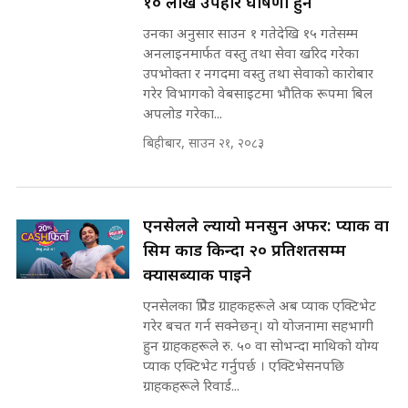
१० लाख उपहार घोषणा हुने
||
रसुवाकाे भाङ्गे झरना | Bhange
उनका अनुसार साउन १ गतेदेखि १५ गतेसम्म
Waterfall of Rasuwa ||
अनलाइनमार्फत वस्तु तथा सेवा खरिद गरेका
SIDHAKURA ||
मन्त्री र पूर्व मन्त्रीको ७८ लाख घुस डिलको
उपभोक्ता र नगदमा वस्तु तथा सेवाको कारोबार
अडियो | FULL AUDIO |
गरेर विभागको वेबसाइटमा भौतिक रूपमा बिल
SIDHAKURA |
अपलोड गरेका...
कहिले बन्ला चक्रपथ ? विस्तार कार्यमा
बिहीबार, साउन २१, २०८३
किन भइरहेछ ढिलाइ ?The Ring Road
Expansion Dilemma |
मन्त्री राजकुमारलाई घुस दिने विचौलीया
SIDHAKURA |
पूर्व मन्त्री रञ्जिता || SIDHAKURA
||
एनसेलले ल्यायो मनसुन अफर: प्याक वा
सिम कार्ड किन्दा २० प्रतिशतसम्म
क्यासब्याक पाइने
मन्त्रीले घुस डिल गरेको अडियो ! दुई झोला
एनसेलका प्रिपेड ग्राहकहरूले अब प्याक एक्टिभेट
नोट मन्त्रीलाई घुस | SIDHAKURA |
गरेर बचत गर्न सक्नेछन्। यो योजनामा सहभागी
SIDHAKURA INVESTIGATION |
हुन ग्राहकहरूले रु. ५० वा सोभन्दा माथिको योग्य
प्याक एक्टिभेट गर्नुपर्छ । एक्टिभेसनपछि
ग्राहकहरूले रिवार्ड...