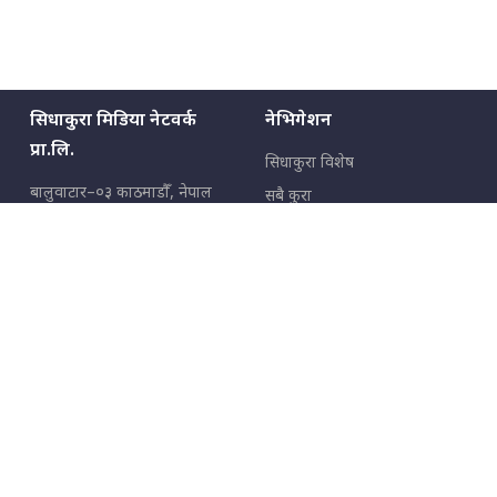
सिधाकुरा मिडिया नेटवर्क
नेभिगेशन
प्रा.लि.
सिधाकुरा विशेष
बालुवाटार–०३ काठमाडौँ, नेपाल
सबै कुरा
जनताका कुरा
सम्पर्क: ९८५१३६२६६६,
९८०२३६२६६६
उपभोक्ताका कुरा
इमेल:
news@sidhakura.com
,
info@sidhakura.com
अपराध
हाम्रो टीम
विज्ञापनका लागि
९८०२३६१६६६, ९८५१३३१६६६
marketing@sidhakura.com