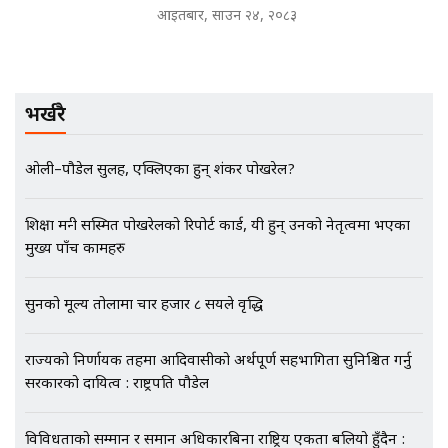
आइतबार, साउन २४, २०८३
मृतकका परिवारप्रति मेडिकल काउन्सीलको
बदनियत ! न्याय खोज्दै भौतारिदै सुवास
भर्खरै
|| THE REPORTER ||
ओली–पौडेल सुलह, एक्लिएका हुन् शंकर पोखरेल?
EXCLUSIVE - भिजिट भिसामा सेटिङको
गोप्य अडियो र म्यासेज, गृह मन्त्रालय
शिक्षा मन्त्री सस्मित पोखरेलको रिपोर्ट कार्ड, यी हुन् उनको नेतृत्वमा भएका
कनेक्सन ! || VISIT VISA SCAM
मुख्य पाँच कामहरु
सुनको मूल्य तोलामा चार हजार ८ सयले वृद्धि
भिजिट भिसामा गृह मन्त्रालयकै सेटिङः१
अर्ब बढी घुस!|| SIDHAKURA ||
राज्यको निर्णायक तहमा आदिवासीको अर्थपूर्ण सहभागिता सुनिश्चित गर्नु
सरकारको दायित्व : राष्ट्रपति पौडेल
विविधताको सम्मान र समान अधिकारबिना राष्ट्रिय एकता बलियो हुँदैन :