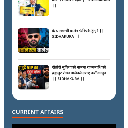
तिर्दा १० लाख उपहार || SIDHAKURA
||
के प्रधानमन्त्री बालेन फेरिएकै हुन् ? ||
SIDHAKURA ||
दोहोरो सुविधाको नाममा राज्यमाथिको
ब्रह्मलुट रोक्न बालेनले ल्याए नयाँ कानुन
|| SIDHAKURA ||
निम्सदाइसँगै अस्ताएका रेकर्डहोल्डर
आरोहीहरू | Record-breaking
CURRENT AFFAIRS
climbers who set foot with
Nimsdai |