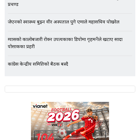
एभरेष्ट अस्पताल फलोअपः CCTV फुटेज
प्रचण्ड
गायब || Everest Hospital
Followup: CCTV Footage Lost |
जेएनको स्वास्थ्य बुझ्न वीर अस्पताल पुगे एमाले महासचिव पोखरेल
SIDHAKURA |
ग्यासको कालोबजारी रोक्न उपत्यकाका डिपोमा गृहमन्त्रीले खटाए सादा
पोसाकका प्रहरी
कांग्रेस केन्द्रीय समितिको बैठक बस्दै