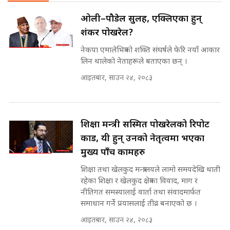
SIDHAKURA
अदालतको गुनासो अब सिधै सर्वोच्चमा
ओली–पौडेल सुलह, एक्लिएका हुन्
|| Court Grievances Directly to
शंकर पोखरेल?
the Supreme Court ||
पोप्पोको पासोः कमाउने लोभमा घरबार नै
SIDHAKURA
उठिबास | The Dark Side of
नेकपा एमालेभित्रको शक्ति संघर्षले फेरि नयाँ आकार
'Poppo Live'-SIDHAKURA
लिन थालेको नेताहरूले बताएका छन् ।
INVESTIGATION
आइतबार, साउन २४, २०८३
मोबिलिटीमा महिलाको पहुँच विस्तार गर्दै
इनड्राइभ || SIDHAKURA ||
मन्त्री आउने बित्तिकै सुरु भएको थियो
घुसको डिल || Raj Kumar Gupta ||
शिक्षा मन्त्री सस्मित पोखरेलको रिपोर्ट
SIDHAKURA ||
कार्ड, यी हुन् उनको नेतृत्वमा भएका
राष्ट्रिय सवालमा ९ दल एकजुट ||
मुख्य पाँच कामहरु
Prachanda, Rabi, Gagan Stand
on the Same Page ||
शिक्षा तथा खेलकुद मन्त्रालयले लामो समयदेखि थाती
घुसको डिल गर्ने मन्त्रीकाे राजिनामा,
SIDHAKURA ||
भूमिसुधार मन्त्रीलाई जोगाइदै ! ||
रहेका शिक्षा र खेलकुद क्षेत्रका विवाद, माग र
SIDHAKURA ||
नीतिगत समस्यालाई वार्ता तथा संवादमार्फत
समाधान गर्ने प्रयासलाई तीव्र बनाएको छ ।
सहकारी पीडितसँग मन्त्री प्रतिभा रावलले
आइतबार, साउन २४, २०८३
भनिन्–साथ दिनुहोस्, दबाब होइन ||