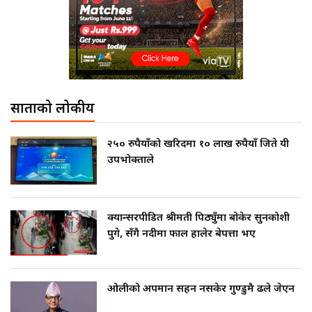
साताको लोकप्रीय
२५० रुपैयाँको खरिदमा १० लाख रुपैयाँ जिते यी
उपभोक्ताले
क्यान्सरपीडित श्रीमती पिठ्युँमा बोकेर सुनकोशी
पुगे, सँगै नदीमा फाल हालेर बेपत्ता भए
ओलीको अपमान सहन नसकेर गुण्डुमै ढले जेएन