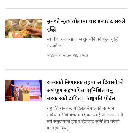
Sidhakura || Pratibha Rawal
७८ लाख घुस खाने मन्त्री ! जोगाउने
प्रधानमन्त्री ? || SIDHAKURA ||
SIDHAKURA INVESTIGATION
सुनको मूल्य तोलामा चार हजार ८ सयले
||
रसुवाकाे भाङ्गे झरना | Bhange
वृद्धि
Waterfall of Rasuwa ||
SIDHAKURA ||
स्थानीय बजारमा आज सुनचाँदीको मूल्य वृद्धि
मन्त्री र पूर्व मन्त्रीको ७८ लाख घुस डिलको
भएको छ ।
अडियो | FULL AUDIO |
SIDHAKURA |
आइतबार, साउन २४, २०८३
कहिले बन्ला चक्रपथ ? विस्तार कार्यमा
किन भइरहेछ ढिलाइ ?The Ring Road
Expansion Dilemma |
मन्त्री राजकुमारलाई घुस दिने विचौलीया
राज्यको निर्णायक तहमा आदिवासीको
SIDHAKURA |
पूर्व मन्त्री रञ्जिता || SIDHAKURA
अर्थपूर्ण सहभागिता सुनिश्चित गर्नु
||
सरकारको दायित्व : राष्ट्रपति पौडेल
राष्ट्रपति रामचन्द्र पौडेलले नेपालको बर्तमान
संविधानले विविधतामा एकतालाई आत्मसात गर्दै
मन्त्रीले घुस डिल गरेको अडियो ! दुई झोला
सबै समुदायको हक र हितलाई सुनिश्चित गरेको
नोट मन्त्रीलाई घुस | SIDHAKURA |
बताएका छन् ।
SIDHAKURA INVESTIGATION |