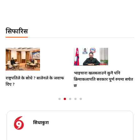
सिफारिस
भाइचारा खलबलाउने कुनै पनि
राष्ट्रपतिले के सोधे ? बालेनले के जवाफ
क्रियाकलापप्रति सरकार पूर्ण रुपमा सचेत
दिए ?
छ
सिधाकुरा