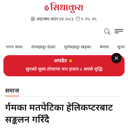
न थापा
शेरबहादुर देउवा
पूर्णबहादुर खड्का
बेपत्ता
सुनकोशी
अपडेट
सुनको मूल्य तोलामा चार हजार ८ सयले वृद्धि
समाज
दुर्गमका मतपेटिका हेलिकप्टरबाट
सङ्कलन गरिँदै