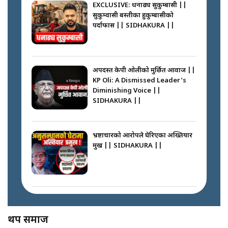
EXCLUSIVE: धनाढ्य सुकुम्बासी ||
सुकुम्वासी बस्तीका हुकुम्बासीको
फेरि स्वर्गनर्कको यात्रामा ओली–प्रचण्ड ||
पर्दाफास || SIDHAKURA ||
SIDHAKURA ||
पासपोर्ट पाउन फेरि सकस । के हो समस्या
? || SIDHAKURA ||
अपदस्त केपी ओलीको मुर्छित आवाज ||
KP Oli: A Dismissed Leader’s
कस्तो छ नागढुङ्गा सुरुङमार्ग ? ||
Diminishing Voice ||
SIDHAKURA ||
SIDHAKURA ||
घरबाट निस्किएर आफ्नै घरमा आगो
लगाउन जानेलाई रोकौँः रवि लामिछाने ||
SIDHAKURA ||
भ्रष्टाचारको आरोपले घेरिएका अख्तियार
प्रमुख || SIDHAKURA ||
प्रश्नपत्र लिक गर्ने सुलभ सर ? ||
SIDHAKURA ||
प्रधानमन्त्री बालेनले सम्बोधनमा के भने ?
|| PM BALEN ADDRESS ||
SIDHAKURA ||
अख्तियारको कठघरामा घुस्याहा मन्त्रीहरू
! || CIAA Investigation over
थप समाज
Corrupted Minister ||