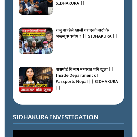
SIDHAKURA ||
कप्तानगञ्ज घटनाको सुरुवात कसरी
भयो ? के के भयो ? || SUNSARI
CASE || SIDHAKURA || THE
राजु पाण्डेले खाली गराएको बाटो के
REPORTER ||
भन्छन् स्थानीय ? || SIDHAKURA ||
भीड नियन्त्रण गर्न बारम्बार किन चुक्दैछ
प्रहरी ? Police repeatedly fail to
control crowds ?
पासपोर्ट विभाग मध्यरात पनि खुला ||
Inside Department of
Passports Nepal || SIDHAKURA
||
मन्त्री जन्माउने कारखाना ||
SIDHAKURA || THE REPORTER
||
कहाँ हरायो ग्यास ? || Where Did
the Gas Go? || SIDHAKURA ||
SIDHAKURA INVESTIGATION
फेरि स्वर्गनर्कको यात्रामा ओली–प्रचण्ड