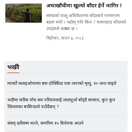
अर्घाखाँचीमा खुल्यो बाँदर हेर्ने जागिर !
मन्त्री राजकुमारलाई घुस दिने विचौलीया
पूर्व मन्त्री रञ्जिता || SIDHAKURA
संसदको चालू अधिवेशनमा बाँदरबारे गरमागरम
||
बहस भयो । नहोस् पनि किन ? मध्यपहाड बाँदरको
उपद्रवले आक्रान्त छ ।
बिहीबार, साउन ७, २०८३
मन्त्रीले घुस डिल गरेको अडियो ! दुई झोला
नोट मन्त्रीलाई घुस | SIDHAKURA |
SIDHAKURA INVESTIGATION |
भर्खरै
मृतकका परिवारप्रति मेडिकल
ग्वार्को फ्लाइओभरमा बस ठोक्किँदा एक जनाको मृत्यु, १० जना घाइते
काउन्सीलको बदनियत ! न्याय खोज्दै
भौतारिदै सुवास || THE REPORTER
||
भदौमा करिब पाँच सय परिवारलाई लालपूर्जा बाँड्दै सरकार, कुन कुन
जिल्लाका बासिन्दाले पाउँदैछन् ?
EXCLUSIVE - भिजिट भिसामा सेटिङको
संसद् दशैंसम्म चल्ने, कम्तीमा १५ विधेयक आउने
गोप्य अडियो र म्यासेज, गृह मन्त्रालय
कनेक्सन ! || VISIT VISA SCAM