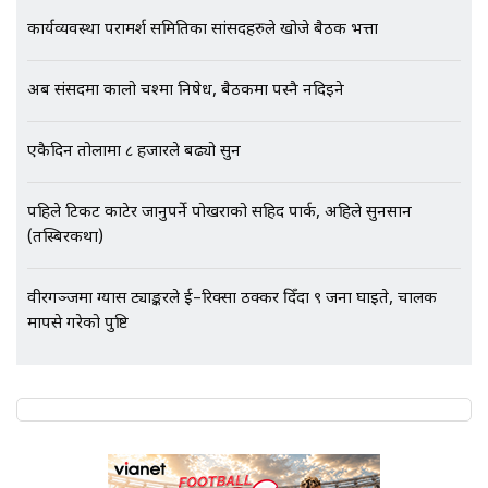
कार्यव्यवस्था परामर्श समितिका सांसदहरुले खोजे बैठक भत्ता
अब संसदमा कालो चश्मा निषेध, बैठकमा पस्नै नदिइने
भिजिट भिसामा गृह मन्त्रालयकै सेटिङः१
अर्ब बढी घुस!|| SIDHAKURA ||
एकैदिन तोलामा ८ हजारले बढ्यो सुन
पहिले टिकट काटेर जानुपर्ने पोखराको सहिद पार्क, अहिले सुनसान
एभरेष्ट अस्पताल फलोअपः CCTV फुटेज
(तस्बिरकथा)
गायब || Everest Hospital
Followup: CCTV Footage Lost |
SIDHAKURA |
वीरगञ्जमा ग्यास ट्याङ्करले ई–रिक्सा ठक्कर दिँदा ९ जना घाइते, चालक
मापसे गरेको पुष्टि