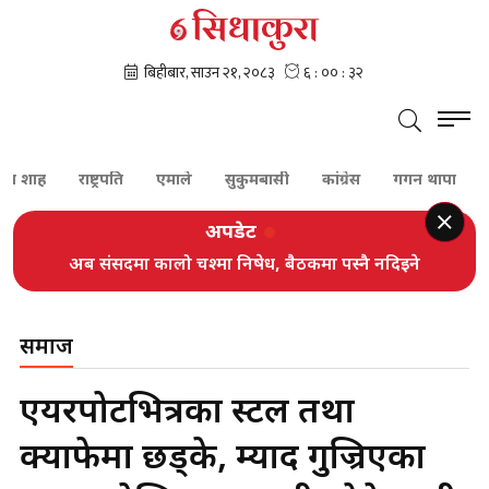
ह
राष्ट्रपति
एमाले
सुकुमबासी
कांग्रेस
गगन थापा
शेरबहाद
अपडेट
अब संसदमा कालो चश्मा निषेध, बैठकमा पस्नै नदिइने
समाज
एयरपोर्टभित्रका स्टल तथा
क्याफेमा छड्के, म्याद गुज्रिएका