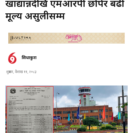
खाद्यान्नदेखि एमआरपी छोपेर बढी
मूल्य असुलीसम्म
सिधाकुरा
शुक्रबार, वैशाख ११, २०८३