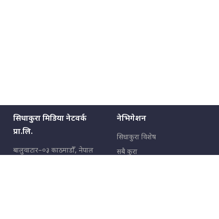
सिधाकुरा मिडिया नेटवर्क
नेभिगेशन
प्रा.लि.
सिधाकुरा विशेष
बालुवाटार–०३ काठमाडौँ, नेपाल
सबै कुरा
जनताका कुरा
सम्पर्क: ९८५१३६२६६६,
९८०२३६२६६६
उपभोक्ताका कुरा
इमेल:
news@sidhakura.com
,
info@sidhakura.com
अपराध
हाम्रो टीम