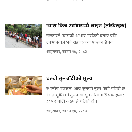
रसुवाकाे भाङ्गे झरना | Bhange
Waterfall of Rasuwa ||
SIDHAKURA ||
घुसको डिल गर्ने मन्त्रीकाे राजिनामा,
ग्यास किन्न उद्योगसम्मै लाइन (तस्बिरहरु)
भूमिसुधार मन्त्रीलाई जोगाइदै ! ||
सरकारले ग्यासको अभाव नरहेको बताए पनि
SIDHAKURA ||
उपभोक्ताले भने सहजरुपमा पाएका छैनन् ।
कहिले बन्ला चक्रपथ ? विस्तार कार्यमा
आइतबार, साउन १७, २०८३
किन भइरहेछ ढिलाइ ?The Ring Road
Expansion Dilemma |
७८ लाख घुस खाने मन्त्री ! जोगाउने
SIDHAKURA |
प्रधानमन्त्री ? || SIDHAKURA ||
SIDHAKURA INVESTIGATION
घट्यो सुनचाँदीको मूल्य
||
पटकपटक भावुक बने गृहमन्त्री सुदन
स्थानीय बजारमा आज सुनको मूल्य केही घटेको छ
गुरुङ, भक्कानिए सांसदहरू ||
। गत शुक्रबारको तुलनामा सुन तोलामा रु एक हजार
SIDHAKURA ||
मन्त्री र पूर्व मन्त्रीको ७८ लाख घुस डिलको
८०० र चाँदी रु ४५ ले घटेको हो ।
अडियो | FULL AUDIO |
आइतबार, साउन १७, २०८३
SIDHAKURA |