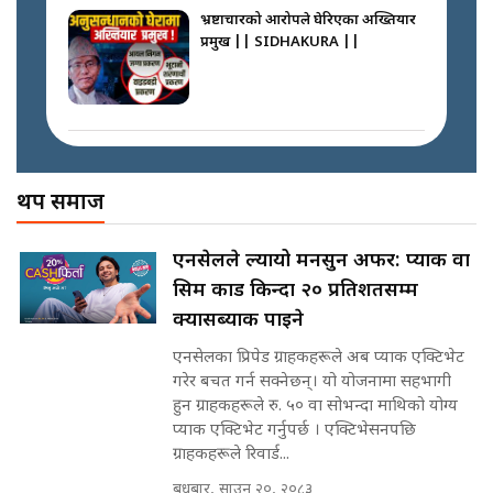
the Supreme Court ||
भ्रष्टाचारको आरोपले घेरिएका अख्तियार
SIDHAKURA
प्रमुख || SIDHAKURA ||
नेपालमै पहिलो पटक गाँजा खेतिलाई
वैधानिकता || Cannabis legalized
in Nepal ! || SIDHAKURA ||
मोबिलिटीमा महिलाको पहुँच विस्तार गर्दै
इनड्राइभ || SIDHAKURA ||
अख्तियारको कठघरामा घुस्याहा मन्त्रीहरू
! || CIAA Investigation over
थप समाज
पछिल्लो परिस्थिति जलन अस्पतालमा
Corrupted Minister ||
छैन खाली बेड || SIDHAKURA ||
SIDHAKURA
राष्ट्रिय सवालमा ९ दल एकजुट ||
एनसेलले ल्यायो मनसुन अफर: प्याक वा
Prachanda, Rabi, Gagan Stand
सिम कार्ड किन्दा २० प्रतिशतसम्म
on the Same Page ||
पोप्पोको पासोः कमाउने लोभमा घरबार नै
SIDHAKURA ||
क्यासब्याक पाइने
उठिबास | The Dark Side of
'Poppo Live'-SIDHAKURA
एनसेलका प्रिपेड ग्राहकहरूले अब प्याक एक्टिभेट
INVESTIGATION
गरेर बचत गर्न सक्नेछन्। यो योजनामा सहभागी
सहकारी पीडितसँग मन्त्री प्रतिभा रावलले
हुन ग्राहकहरूले रु. ५० वा सोभन्दा माथिको योग्य
भनिन्–साथ दिनुहोस्, दबाब होइन ||
प्याक एक्टिभेट गर्नुपर्छ । एक्टिभेसनपछि
Sidhakura || Pratibha Rawal
मन्त्री आउने बित्तिकै सुरु भएको थियो
ग्राहकहरूले रिवार्ड...
घुसको डिल || Raj Kumar Gupta ||
SIDHAKURA ||
बुधबार, साउन २०, २०८३