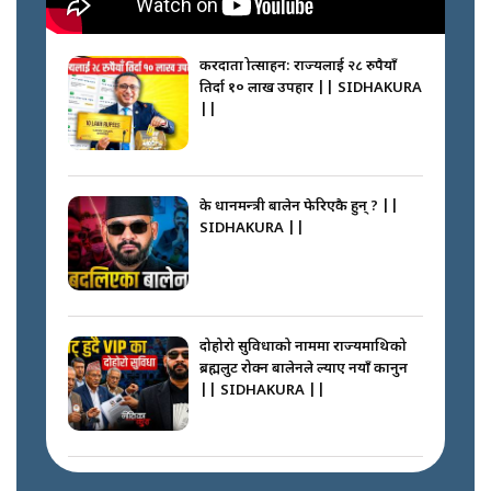
करदाता प्रोत्साहन: राज्यलाई २८ रुपैयाँ
तिर्दा १० लाख उपहार || SIDHAKURA
||
के प्रधानमन्त्री बालेन फेरिएकै हुन् ? ||
SIDHAKURA ||
दोहोरो सुविधाको नाममा राज्यमाथिको
ब्रह्मलुट रोक्न बालेनले ल्याए नयाँ कानुन
|| SIDHAKURA ||
निम्सदाइसँगै अस्ताएका रेकर्डहोल्डर