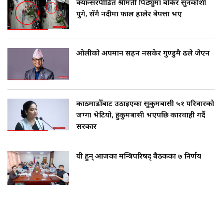
क्यान्सरपीडित श्रीमती पिठ्युँमा बोकेर सुनकोशी
पुगे, सँगै नदीमा फाल हालेर बेपत्ता भए
ओलीको अपमान सहन नसकेर गुण्डुमै ढले जेएन
काठमाडौँबाट उठाइएका सुकुमबासी ५१ परिवारको
जग्गा भेटियो, हुकुमबासी भएपछि कारवाही गर्दै
सरकार
यी हुन् आजका मन्त्रिपरिषद् बैठकका ७ निर्णय