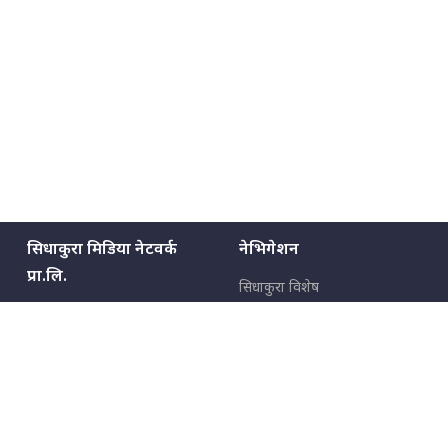
सिधाकुरा मिडिया नेटवर्क
नेभिगेशन
प्रा.लि.
सिधाकुरा विशेष
बालुवाटार–०३ काठमाडौँ, नेपाल
सबै कुरा
जनताका कुरा
सम्पर्क: ९८५१३६२६६६,
९८०२३६२६६६
उपभोक्ताका कुरा
इमेल:
news@sidhakura.com
,
info@sidhakura.com
अपराध
हाम्रो टीम