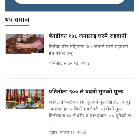
SIDHAKURA ||
अख्तियारको कठघरामा घुस्याहा मन्त्रीहरू
! || CIAA Investigation over
थप समाज
Corrupted Minister ||
SIDHAKURA
अदालतको गुनासो अब सिधै सर्वोच्चमा
बैतडीका १७८ जनालाई घरमै राहदानी
|| Court Grievances Directly to
the Supreme Court ||
बितेका तीन महिनामा १७८ जनाले घरमै राहदानी
पोप्पोको पासोः कमाउने लोभमा घरबार नै
SIDHAKURA
प्राप्त गरेका छन् ।
उठिबास | The Dark Side of
'Poppo Live'-SIDHAKURA
शनिबार, साउन २३, २०८३
INVESTIGATION
मोबिलिटीमा महिलाको पहुँच विस्तार गर्दै
इनड्राइभ || SIDHAKURA ||
मन्त्री आउने बित्तिकै सुरु भएको थियो
प्रतितोला ९०० ले बढ्यो सुनको मूल्य
घुसको डिल || Raj Kumar Gupta ||
SIDHAKURA ||
अघिल्लो कारोबार दिन सुनको मूल्य प्रतितोला रु दुई
लाख ९६ हजार थियो । यसैगरी, चाँदीको मूल्य
राष्ट्रिय सवालमा ९ दल एकजुट ||
प्रतितोला रु १० ले बढेर रु चार हजार ५८० पुगेको छ
Prachanda, Rabi, Gagan Stand
।...
on the Same Page ||
घुसको डिल गर्ने मन्त्रीकाे राजिनामा,
SIDHAKURA ||
शुक्रबार, साउन २२, २०८३
भूमिसुधार मन्त्रीलाई जोगाइदै ! ||