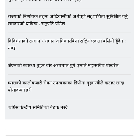
राज्यको निर्णायक तहमा आदिवासीको अर्थपूर्ण सहभागिता सुनिश्चित गर्नु
सरकारको दायित्व : राष्ट्रपति पौडेल
एभरेष्ट अस्पताल फलोअपः CCTV फुटेज
गायब || Everest Hospital
Followup: CCTV Footage Lost |
विविधताको सम्मान र समान अधिकारबिना राष्ट्रिय एकता बलियो हुँदैन :
SIDHAKURA |
प्रचण्ड
जेएनको स्वास्थ्य बुझ्न वीर अस्पताल पुगे एमाले महासचिव पोखरेल
ग्यासको कालोबजारी रोक्न उपत्यकाका डिपोमा गृहमन्त्रीले खटाए सादा
पोसाकका प्रहरी
कांग्रेस केन्द्रीय समितिको बैठक बस्दै