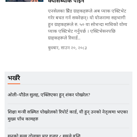
क्यासब्याक पाइने
मन्त्रीले घुस डिल गरेको अडियो ! दुई झोला
एनसेलका प्रिपेड ग्राहकहरूले अब प्याक एक्टिभेट
नोट मन्त्रीलाई घुस | SIDHAKURA |
गरेर बचत गर्न सक्नेछन्। यो योजनामा सहभागी
SIDHAKURA INVESTIGATION |
हुन ग्राहकहरूले रु. ५० वा सोभन्दा माथिको योग्य
प्याक एक्टिभेट गर्नुपर्छ । एक्टिभेसनपछि
ग्राहकहरूले रिवार्ड...
मृतकका परिवारप्रति मेडिकल काउन्सीलको
बुधबार, साउन २०, २०८३
बदनियत ! न्याय खोज्दै भौतारिदै सुवास
|| THE REPORTER ||
भर्खरै
EXCLUSIVE - भिजिट भिसामा सेटिङको
गोप्य अडियो र म्यासेज, गृह मन्त्रालय
ओली–पौडेल सुलह, एक्लिएका हुन् शंकर पोखरेल?
कनेक्सन ! || VISIT VISA SCAM
शिक्षा मन्त्री सस्मित पोखरेलको रिपोर्ट कार्ड, यी हुन् उनको नेतृत्वमा भएका
मुख्य पाँच कामहरु
भिजिट भिसामा गृह मन्त्रालयकै सेटिङः१
अर्ब बढी घुस!|| SIDHAKURA ||
सुनको मूल्य तोलामा चार हजार ८ सयले वृद्धि