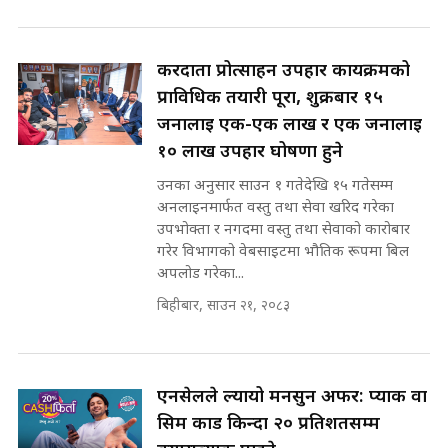
SIDHAKURA ||
सहकारी पीडितसँग मन्त्री प्रतिभा रावलले
भनिन्–साथ दिनुहोस्, दबाब होइन ||
करदाता प्रोत्साहन उपहार कार्यक्रमको
Sidhakura || Pratibha Rawal
७८ लाख घुस खाने मन्त्री ! जोगाउने
प्राविधिक तयारी पूरा, शुक्रबार १५
प्रधानमन्त्री ? || SIDHAKURA ||
जनालाई एक-एक लाख र एक जनालाई
SIDHAKURA INVESTIGATION
१० लाख उपहार घोषणा हुने
||
रसुवाकाे भाङ्गे झरना | Bhange
उनका अनुसार साउन १ गतेदेखि १५ गतेसम्म
Waterfall of Rasuwa ||
अनलाइनमार्फत वस्तु तथा सेवा खरिद गरेका
SIDHAKURA ||
मन्त्री र पूर्व मन्त्रीको ७८ लाख घुस डिलको
उपभोक्ता र नगदमा वस्तु तथा सेवाको कारोबार
अडियो | FULL AUDIO |
गरेर विभागको वेबसाइटमा भौतिक रूपमा बिल
SIDHAKURA |
अपलोड गरेका...
कहिले बन्ला चक्रपथ ? विस्तार कार्यमा
बिहीबार, साउन २१, २०८३
किन भइरहेछ ढिलाइ ?The Ring Road
Expansion Dilemma |
मन्त्री राजकुमारलाई घुस दिने विचौलीया
SIDHAKURA |
पूर्व मन्त्री रञ्जिता || SIDHAKURA
||
एनसेलले ल्यायो मनसुन अफर: प्याक वा
सिम कार्ड किन्दा २० प्रतिशतसम्म