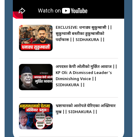
SIDHAKURA || THE REPORTER
||
कहाँ हरायो ग्यास ? || Where Did
the Gas Go? || SIDHAKURA ||
EXCLUSIVE: धनाढ्य सुकुम्बासी ||
सुकुम्वासी बस्तीका हुकुम्बासीको
फेरि स्वर्गनर्कको यात्रामा ओली–प्रचण्ड ||
पर्दाफास || SIDHAKURA ||
SIDHAKURA ||
पासपोर्ट पाउन फेरि सकस । के हो समस्या
? || SIDHAKURA ||
अपदस्त केपी ओलीको मुर्छित आवाज ||
KP Oli: A Dismissed Leader’s
कस्तो छ नागढुङ्गा सुरुङमार्ग ? ||
Diminishing Voice ||
SIDHAKURA ||
SIDHAKURA ||
घरबाट निस्किएर आफ्नै घरमा आगो
लगाउन जानेलाई रोकौँः रवि लामिछाने ||
SIDHAKURA ||
भ्रष्टाचारको आरोपले घेरिएका अख्तियार
प्रमुख || SIDHAKURA ||
प्रश्नपत्र लिक गर्ने सुलभ सर ? ||
SIDHAKURA ||
प्रधानमन्त्री बालेनले सम्बोधनमा के भने ?
|| PM BALEN ADDRESS ||