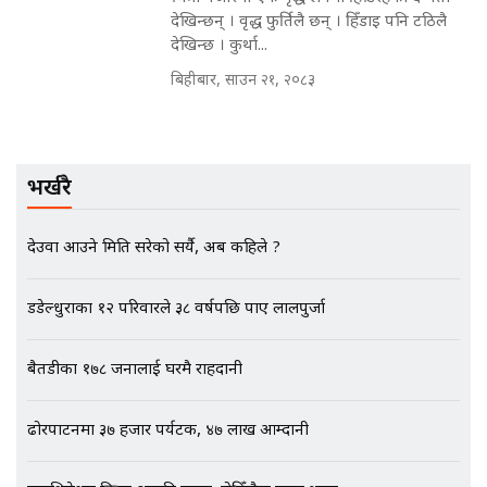
देखिन्छन् । वृद्ध फुर्तिलै छन् । हिँडाइ पनि टठिलै
देखिन्छ । कुर्था...
मृतकका परिवारप्रति मेडिकल काउन्सीलको
बदनियत ! न्याय खोज्दै भौतारिदै सुवास
बिहीबार, साउन २१, २०८३
|| THE REPORTER ||
भर्खरै
EXCLUSIVE - भिजिट भिसामा सेटिङको
गोप्य अडियो र म्यासेज, गृह मन्त्रालय
कनेक्सन ! || VISIT VISA SCAM
देउवा आउने मिति सरेको सर्यै, अब कहिले ?
डडेल्धुराका १२ परिवारले ३८ वर्षपछि पाए लालपुर्जा
भिजिट भिसामा गृह मन्त्रालयकै सेटिङः१
अर्ब बढी घुस!|| SIDHAKURA ||
बैतडीका १७८ जनालाई घरमै राहदानी
ढोरपाटनमा ३७ हजार पर्यटक, ४७ लाख आम्दानी
एभरेष्ट अस्पताल फलोअपः CCTV फुटेज