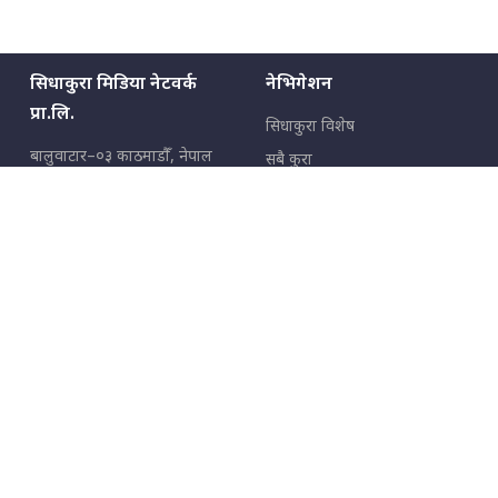
सिधाकुरा मिडिया नेटवर्क
नेभिगेशन
प्रा.लि.
सिधाकुरा विशेष
बालुवाटार–०३ काठमाडौँ, नेपाल
सबै कुरा
जनताका कुरा
सम्पर्क: ९८५१३६२६६६,
९८०२३६२६६६
उपभोक्ताका कुरा
इमेल:
news@sidhakura.com
,
info@sidhakura.com
अपराध
हाम्रो टीम
विज्ञापनका लागि
९८०२३६१६६६, ९८५१३३१६६६
marketing@sidhakura.com
प्रकाशक
सम्पादक
युवराज कंडेल
अक्षर काका