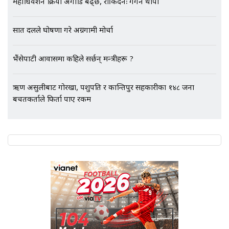
गायब || Everest Hospital
महाधिवेशन प्रक्रिया अगाडि बढ्छ, रोकिँदैनः गगन थापा
Followup: CCTV Footage Lost |
SIDHAKURA |
सात दलले घोषणा गरे अग्रगामी मोर्चा
भैंसेपाटी आवासमा कहिले सर्छन् मन्त्रीहरू ?
ऋण असुलीबाट गोरखा, पशुपति र कान्तिपुर सहकारीका १४८ जना
बचतकर्ताले फिर्ता पाए रकम