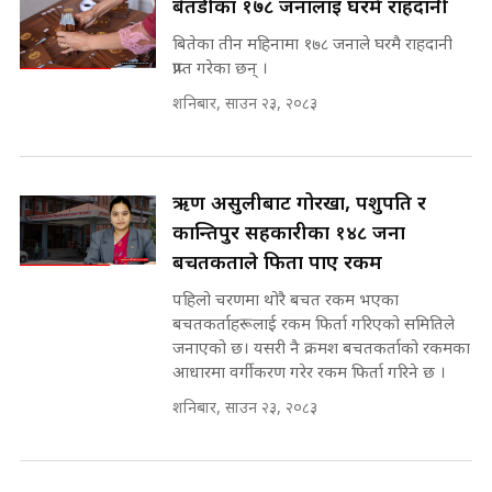
बैतडीका १७८ जनालाई घरमै राहदानी
Prachanda, Rabi, Gagan Stand
on the Same Page ||
बितेका तीन महिनामा १७८ जनाले घरमै राहदानी
पोप्पोको पासोः कमाउने लोभमा घरबार नै
SIDHAKURA ||
प्राप्त गरेका छन् ।
उठिबास | The Dark Side of
'Poppo Live'-SIDHAKURA
शनिबार, साउन २३, २०८३
INVESTIGATION
सहकारी पीडितसँग मन्त्री प्रतिभा रावलले
भनिन्–साथ दिनुहोस्, दबाब होइन ||
Sidhakura || Pratibha Rawal
मन्त्री आउने बित्तिकै सुरु भएको थियो
ऋण असुलीबाट गोरखा, पशुपति र
घुसको डिल || Raj Kumar Gupta ||
कान्तिपुर सहकारीका १४८ जना
SIDHAKURA ||
बचतकर्ताले फिर्ता पाए रकम
रसुवाकाे भाङ्गे झरना | Bhange
पहिलो चरणमा थोरै बचत रकम भएका
Waterfall of Rasuwa ||
SIDHAKURA ||
बचतकर्ताहरूलाई रकम फिर्ता गरिएको समितिले
घुसको डिल गर्ने मन्त्रीकाे राजिनामा,
जनाएको छ। यसरी नै क्रमश बचतकर्ताको रकमका
भूमिसुधार मन्त्रीलाई जोगाइदै ! ||
आधारमा वर्गीकरण गरेर रकम फिर्ता गरिने छ ।
SIDHAKURA ||
शनिबार, साउन २३, २०८३
कहिले बन्ला चक्रपथ ? विस्तार कार्यमा
किन भइरहेछ ढिलाइ ?The Ring Road
Expansion Dilemma |
७८ लाख घुस खाने मन्त्री ! जोगाउने
SIDHAKURA |