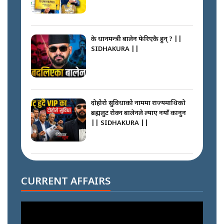
के प्रधानमन्त्री बालेन फेरिएकै हुन् ? ||
SIDHAKURA ||
दोहोरो सुविधाको नाममा राज्यमाथिको
ब्रह्मलुट रोक्न बालेनले ल्याए नयाँ कानुन
|| SIDHAKURA ||
निम्सदाइसँगै अस्ताएका रेकर्डहोल्डर
आरोहीहरू | Record-breaking
CURRENT AFFAIRS
climbers who set foot with
Nimsdai |