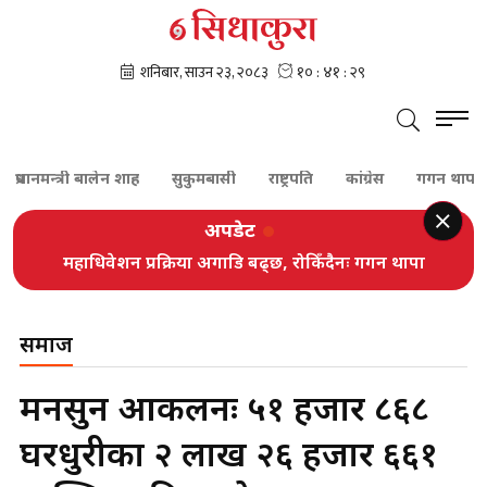
ानमन्त्री बालेन शाह
सुकुमबासी
राष्ट्रपति
कांग्रेस
गगन थापा
शे
अपडेट
महाधिवेशन प्रक्रिया अगाडि बढ्छ, रोकिँदैनः गगन थापा
समाज
मनसुन आकलनः ५१ हजार ८६८
घरधुरीका २ लाख २६ हजार ६६१