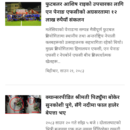
प्रधानमन्त्री ? || SIDHAKURA ||
फुटबलर आशिष राईको उपचारका लागि
SIDHAKURA INVESTIGATION
एन पेनाङ एफसीको अग्रसरतामा १२
||
पटकपटक भावुक बने गृहमन्त्री सुदन
लाख रुपैयाँ संकलन
गुरुङ, भक्कानिए सांसदहरू ||
SIDHAKURA ||
मलेसियाको पेनाङमा सम्पन्न मैत्रीपूर्ण फुटबल
मन्त्री र पूर्व मन्त्रीको ७८ लाख घुस डिलको
प्रतियोगितामा स्थानीय तथा अन्तर्राष्ट्रिय नेपाली
अडियो | FULL AUDIO |
क्लबहरूको उत्साहजनक सहभागिता रहेको थियो।
SIDHAKURA |
मुख्य प्रतियोगितामा हिमालयन एफसी, एन पेनाङ
एफसी र नेपबोर्न एफसी बीच प्रतिस्पर्धात्मक
खेलहरू...
मन्त्री राजकुमारलाई घुस दिने विचौलीया
बिहीबार, साउन २१, २०८३
पूर्व मन्त्री रञ्जिता || SIDHAKURA
||
क्यान्सरपीडित श्रीमती पिठ्युँमा बोकेर
सुनकोशी पुगे, सँगै नदीमा फाल हालेर
मन्त्रीले घुस डिल गरेको अडियो ! दुई झोला
नोट मन्त्रीलाई घुस | SIDHAKURA |
बेपत्ता भए
SIDHAKURA INVESTIGATION |
२०८३ साउन २० गते साँझ ५ बजे । दोलालघाटको
भित्री बजारमा एक वृद्ध लयमा हिँडिरहेका दम्पती