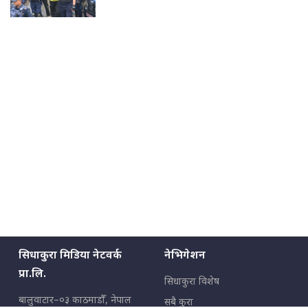
सिधाकुरा मिडिया नेटवर्क
नेभिगेशन
प्रा.लि.
सिधाकुरा विशेष
बालुवाटार–०३ काठमाडौँ, नेपाल
सबै कुरा