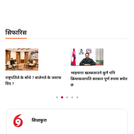
सिफारिस
भाइचारा खलबलाउने कुनै पनि
राष्ट्रपतिले के सोधे ? बालेनले के जवाफ
क्रियाकलापप्रति सरकार पूर्ण रुपमा सचेत
दिए ?
छ
सिधाकुरा