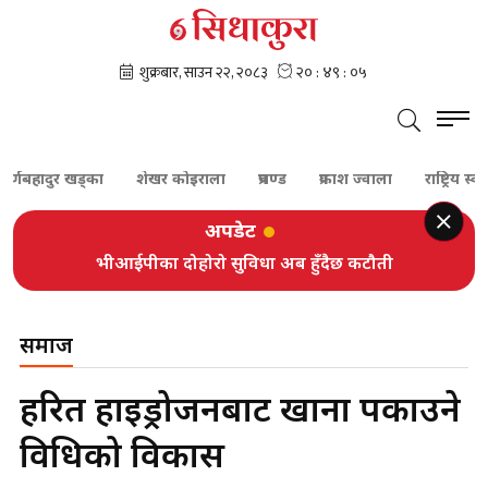
बहादुर खड्का
शेखर कोइराला
प्रचण्ड
प्रकाश ज्वाला
राष्ट्रिय स्वतन्त्र पा
अपडेट
भीआईपीका दोहोरो सुविधा अब हुँदैछ कटौती
समाज
हरित हाइड्रोजनबाट खाना पकाउने
प्रविधिको विकास