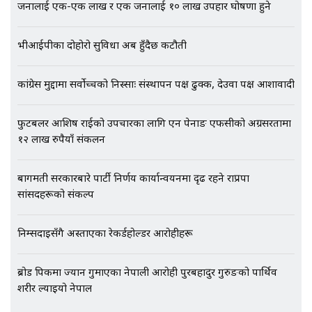
जनालाई एक-एक लाख र एक जनालाई १० लाख उपहार घोषणा हुने
एभरेष्ट अस्पताल फलोअपः CCTV फुटेज
गायब || Everest Hospital
Followup: CCTV Footage Lost |
भीआईपीका दोहोरो सुविधा अब हुँदैछ कटौती
SIDHAKURA |
कांग्रेस मुद्दामा सर्वोच्चको निस्साः संस्थापन पक्ष ढुक्क, देउवा पक्ष आशावादी
फुटबलर आशिष राईको उपचारका लागि एन पेनाङ एफसीको अग्रसरतामा
१२ लाख रुपैयाँ संकलन
बागमती सरकारबारे पार्टी निर्णय कार्यान्वयनमा दृढ रहने राप्रपा
सांसदहरूको संकल्प
निम्सदाइसँगै अस्ताएका रेकर्डहोल्डर आरोहीहरू
ब्रोड पिकमा ज्यान गुमाएका नेपाली आरोही पुरबहादुर गुरुङको पार्थिव
शरीर ल्याइयो नेपाल