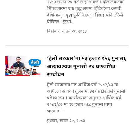
२०८३ साउन २० गते साँझ ५ बजे । दोलालघाटको
Expansion Dilemma |
७८ लाख घुस खाने मन्त्री ! जोगाउने
भित्री बजारमा एक वृद्ध लयमा हिँडिरहेका दम्पती
SIDHAKURA |
प्रधानमन्त्री ? || SIDHAKURA ||
देखिन्छन् । वृद्ध फुर्तिलै छन् । हिँडाइ पनि टठिलै
SIDHAKURA INVESTIGATION
देखिन्छ । कुर्था...
||
पटकपटक भावुक बने गृहमन्त्री सुदन
बिहीबार, साउन २१, २०८३
गुरुङ, भक्कानिए सांसदहरू ||
SIDHAKURA ||
मन्त्री र पूर्व मन्त्रीको ७८ लाख घुस डिलको
अडियो | FULL AUDIO |
SIDHAKURA |
‘हेलो सरकार’मा ५३ हजार १५६ गुनासा,
अत्यावश्यक गुनासो २४ घण्टाभित्र
सम्बोधन
मन्त्री राजकुमारलाई घुस दिने विचौलीया
हेलो सरकारमा गत आर्थिक वर्ष २०८२/८३ मा
पूर्व मन्त्री रञ्जिता || SIDHAKURA
अघिल्लो आवको तुलनामा ३२१ प्रतिशतले गुनासो
||
बढेका छन । कार्यालयका अनुसार आर्थिक वर्ष
२०८१/८२ मा १६ हजार ५६८ गुनासा प्राप्त
भएकामा...
बुधबार, साउन २०, २०८३
मन्त्रीले घुस डिल गरेको अडियो ! दुई झोला
नोट मन्त्रीलाई घुस | SIDHAKURA |
SIDHAKURA INVESTIGATION |