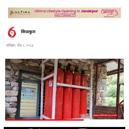
सिधाकुरा
शनिबार, जेठ २, २०८३