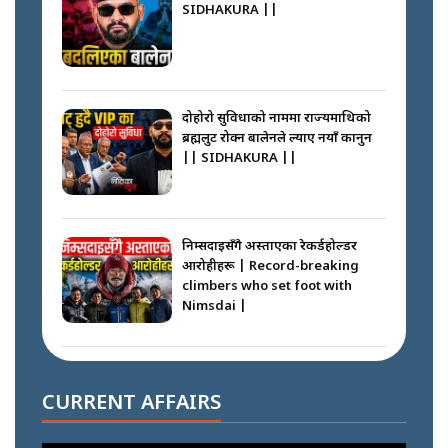
SIDHAKURA ||
दोहोरो सुविधाको नाममा राज्यमाथिको
ब्रह्मलुट रोक्न बालेनले ल्याए नयाँ कानुन
|| SIDHAKURA ||
निम्सदाइसँगै अस्ताएका रेकर्डहोल्डर
आरोहीहरू | Record-breaking
climbers who set foot with
Nimsdai |
गोली ठोकेर पक्राउ गरिएको कर्मा ग्याङको
अपराध श्रृङ्खला || SIDHAKURA ||
CURRENT AFFAIRS