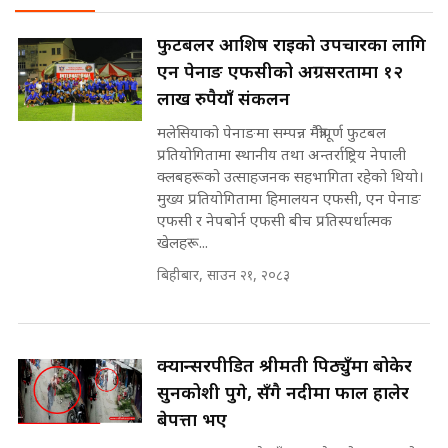
वैधानिकता || Cannabis legalized
SIDHAKURA
in Nepal ! || SIDHAKURA ||
राष्ट्रिय सवालमा ९ दल एकजुट ||
फुटबलर आशिष राईको उपचारका लागि
Prachanda, Rabi, Gagan Stand
एन पेनाङ एफसीको अग्रसरतामा १२
on the Same Page ||
पोप्पोको पासोः कमाउने लोभमा घरबार नै
SIDHAKURA ||
लाख रुपैयाँ संकलन
उठिबास | The Dark Side of
'Poppo Live'-SIDHAKURA
मलेसियाको पेनाङमा सम्पन्न मैत्रीपूर्ण फुटबल
INVESTIGATION
प्रतियोगितामा स्थानीय तथा अन्तर्राष्ट्रिय नेपाली
सहकारी पीडितसँग मन्त्री प्रतिभा रावलले
क्लबहरूको उत्साहजनक सहभागिता रहेको थियो।
भनिन्–साथ दिनुहोस्, दबाब होइन ||
मुख्य प्रतियोगितामा हिमालयन एफसी, एन पेनाङ
Sidhakura || Pratibha Rawal
मन्त्री आउने बित्तिकै सुरु भएको थियो
एफसी र नेपबोर्न एफसी बीच प्रतिस्पर्धात्मक
घुसको डिल || Raj Kumar Gupta ||
खेलहरू...
SIDHAKURA ||
बिहीबार, साउन २१, २०८३
रसुवाकाे भाङ्गे झरना | Bhange
Waterfall of Rasuwa ||
SIDHAKURA ||
घुसको डिल गर्ने मन्त्रीकाे राजिनामा,
भूमिसुधार मन्त्रीलाई जोगाइदै ! ||
क्यान्सरपीडित श्रीमती पिठ्युँमा बोकेर
SIDHAKURA ||
सुनकोशी पुगे, सँगै नदीमा फाल हालेर
बेपत्ता भए
कहिले बन्ला चक्रपथ ? विस्तार कार्यमा
किन भइरहेछ ढिलाइ ?The Ring Road