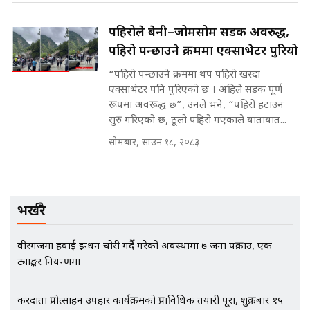
पहिरोले बेनी–जोमसोम सडक अवरुद्ध,
पहिरो पन्छाउने क्रममा एक्साभेटर पुरियो
मृतकका परिवारप्रति मेडिकल काउन्सीलको
बदनियत ! न्याय खोज्दै भौतारिदै सुवास
“पहिरो पन्छाउने क्रममा थप पहिरो खस्दा
|| THE REPORTER ||
एक्साभेटर पनि पुरिएको छ । अहिले सडक पूर्ण
रूपमा अवरूद्ध छ”, उनले भने, “पहिरो हटाउन
सुरु गरिएको छ, ठूलो पहिरो गएकाले यातायात...
सोमबार, साउन १८, २०८३
EXCLUSIVE - भिजिट भिसामा सेटिङको
गोप्य अडियो र म्यासेज, गृह मन्त्रालय
कनेक्सन ! || VISIT VISA SCAM
भर्खरै
भिजिट भिसामा गृह मन्त्रालयकै सेटिङः१
वीरगंजमा हवाई इन्धन चोरी गर्दै गरेको अवस्थामा ७ जना पक्राउ, एक
अर्ब बढी घुस!|| SIDHAKURA ||
ट्याङ्कर नियन्त्रणमा
करदाता प्रोत्साहन उपहार कार्यक्रमको प्राविधिक तयारी पूरा, शुक्रबार १५