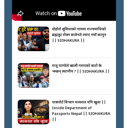
नेपालीलाई भरिया मात्र देख्ने दृष्टिकोण
बदलेका ‘निम्स दाई’ || SIDHAKURA
||
दोहोरो सुविधाको नाममा राज्यमाथिको
ब्रह्मलुट रोक्न बालेनले ल्याए नयाँ कानुन
|| SIDHAKURA ||
कप्तानगञ्जपछि मधेसमा के हुँदैछ ?
आगो निभाउने कि तेल थप्ने ? WHATS
HAPPENING IN MADHESH ? ||
राजु पाण्डेले खाली गराएको बाटो के
भन्छन् स्थानीय ? || SIDHAKURA ||
कप्तानगञ्ज घटनाको सुरुवात कसरी
भयो ? के के भयो ? || SUNSARI
CASE || SIDHAKURA || THE
पासपोर्ट विभाग मध्यरात पनि खुला ||
REPORTER ||
Inside Department of
Passports Nepal || SIDHAKURA
||
भीड नियन्त्रण गर्न बारम्बार किन चुक्दैछ