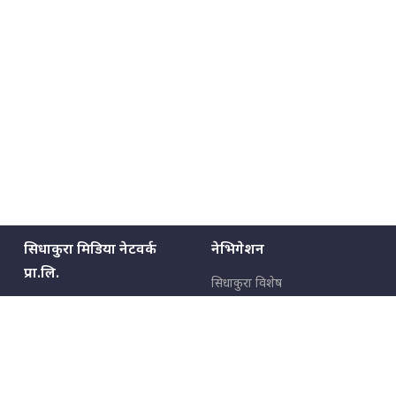
सिधाकुरा मिडिया नेटवर्क
नेभिगेशन
प्रा.लि.
सिधाकुरा विशेष
बालुवाटार–०३ काठमाडौँ, नेपाल
सबै कुरा
जनताका कुरा
सम्पर्क: ९८५१३६२६६६,
९८०२३६२६६६
उपभोक्ताका कुरा
इमेल:
news@sidhakura.com
,
info@sidhakura.com
अपराध