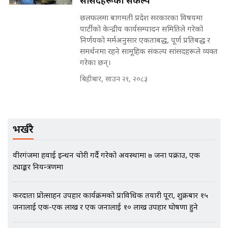
सांसदहरूको संकल्प
छलफलमा बागमती प्रदेश सरकारका विषयमा
पार्टीको केन्द्रीय कार्यसम्पादन समितिले गरेको
निर्णयको मर्मअनुसार एकताबद्ध, पूर्ण प्रतिबद्ध र
EXCLUSIVE - भिजिट भिसामा सेटिङको
समर्थनमा रहने सामूहिक संकल्प सांसदहरूले व्यक्त
गोप्य अडियो र म्यासेज, गृह मन्त्रालय
गरेका छन्।
कनेक्सन ! || VISIT VISA SCAM
बिहीबार, साउन २१, २०८३
भिजिट भिसामा गृह मन्त्रालयकै सेटिङः१
अर्ब बढी घुस!|| SIDHAKURA ||
भर्खरै
वीरगंजमा हवाई इन्धन चोरी गर्दै गरेको अवस्थामा ७ जना पक्राउ, एक
ट्याङ्कर नियन्त्रणमा
एभरेष्ट अस्पताल फलोअपः CCTV फुटेज
गायब || Everest Hospital
Followup: CCTV Footage Lost |
करदाता प्रोत्साहन उपहार कार्यक्रमको प्राविधिक तयारी पूरा, शुक्रबार १५
SIDHAKURA |
जनालाई एक-एक लाख र एक जनालाई १० लाख उपहार घोषणा हुने