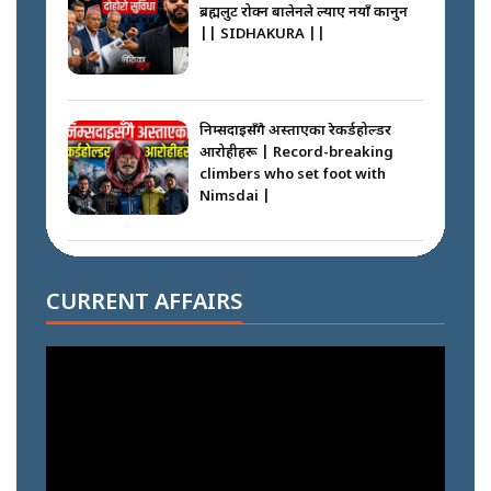
ब्रह्मलुट रोक्न बालेनले ल्याए नयाँ कानुन
|| SIDHAKURA ||
निम्सदाइसँगै अस्ताएका रेकर्डहोल्डर
आरोहीहरू | Record-breaking
climbers who set foot with
Nimsdai |
गोली ठोकेर पक्राउ गरिएको कर्मा ग्याङको
अपराध श्रृङ्खला || SIDHAKURA ||
CURRENT AFFAIRS
नभाँडिएको सद्भाव : कप्तानगञ्जबाट
सल्किएको आगो निभाउनेहरू ||
SIDHAKURA || THE REPORTER
||