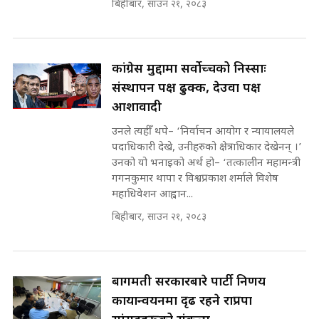
बिहीबार, साउन २१, २०८३
SIDHAKURA ||
मन्त्री र पूर्व मन्त्रीको ७८ लाख घुस डिलको
अडियो | FULL AUDIO |
SIDHAKURA |
कांग्रेस मुद्दामा सर्वोच्चको निस्साः
संस्थापन पक्ष ढुक्क, देउवा पक्ष
आशावादी
मन्त्री राजकुमारलाई घुस दिने विचौलीया
पूर्व मन्त्री रञ्जिता || SIDHAKURA
उनले त्यहीँ थपे– ‘निर्वाचन आयोग र न्यायालयले
||
पदाधिकारी देखे, उनीहरुको क्षेत्राधिकार देखेनन् ।’
उनको यो भनाइको अर्थ हो– ‘तत्कालीन महामन्त्री
गगनकुमार थापा र विश्वप्रकाश शर्माले विशेष
महाधिवेशन आह्वान...
मन्त्रीले घुस डिल गरेको अडियो ! दुई झोला
नोट मन्त्रीलाई घुस | SIDHAKURA |
बिहीबार, साउन २१, २०८३
SIDHAKURA INVESTIGATION |
बागमती सरकारबारे पार्टी निर्णय
मृतकका परिवारप्रति मेडिकल काउन्सीलको
कार्यान्वयनमा दृढ रहने राप्रपा
बदनियत ! न्याय खोज्दै भौतारिदै सुवास
|| THE REPORTER ||