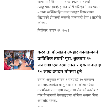
छापा मार्ने क्रममा ना ७ ख १५३९ नम्बरको
INVESTIGATION
ट्याङ्करबाट हवाई इन्धन चोरी गरिरहेको अवस्थामा
सहकारी पीडितसँग मन्त्री प्रतिभा रावलले
७ जना व्यक्तिसहित उक्त ट्याङ्कर नियन्त्रणमा
भनिन्–साथ दिनुहोस्, दबाब होइन ||
लिइएको डीएसपी मल्लले जानकारी दिए । प्रहरीले
Sidhakura || Pratibha Rawal
मन्त्री आउने बित्तिकै सुरु भएको थियो
करिब...
घुसको डिल || Raj Kumar Gupta ||
SIDHAKURA ||
बिहीबार, साउन २१, २०८३
रसुवाकाे भाङ्गे झरना | Bhange
Waterfall of Rasuwa ||
SIDHAKURA ||
घुसको डिल गर्ने मन्त्रीकाे राजिनामा,
करदाता प्रोत्साहन उपहार कार्यक्रमको
भूमिसुधार मन्त्रीलाई जोगाइदै ! ||
प्राविधिक तयारी पूरा, शुक्रबार १५
SIDHAKURA ||
जनालाई एक-एक लाख र एक जनालाई
कहिले बन्ला चक्रपथ ? विस्तार कार्यमा
१० लाख उपहार घोषणा हुने
किन भइरहेछ ढिलाइ ?The Ring Road
उनका अनुसार साउन १ गतेदेखि १५ गतेसम्म
Expansion Dilemma |
७८ लाख घुस खाने मन्त्री ! जोगाउने
SIDHAKURA |
अनलाइनमार्फत वस्तु तथा सेवा खरिद गरेका
प्रधानमन्त्री ? || SIDHAKURA ||
उपभोक्ता र नगदमा वस्तु तथा सेवाको कारोबार
SIDHAKURA INVESTIGATION
गरेर विभागको वेबसाइटमा भौतिक रूपमा बिल
||
अपलोड गरेका...
पटकपटक भावुक बने गृहमन्त्री सुदन
गुरुङ, भक्कानिए सांसदहरू ||