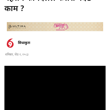
काम ?
सिधाकुरा
शनिबार, जेठ २, २०८३