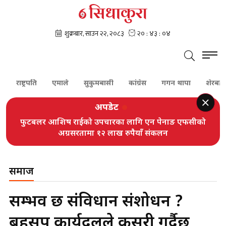
रपति
एमाले
सुकुमबासी
कांग्रेस
गगन थापा
शेरबहादुर देउवा
अपडेट
फुटबलर आशिष राईको उपचारका लागि एन पेनाङ एफसीको
अग्रसरतामा १२ लाख रुपैयाँ संकलन
समाज
सम्भव छ संविधान संशोधन ?
बहसपत्र कार्यदलले कसरी गर्दैछ