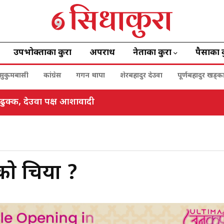
उपभोक्ताका कुरा
अपराध
नेताका कुरा
पैसाका 
सुकुमबासी
कांग्रेस
गगन थापा
शेरबहादुर देउवा
पूर्णबहादुर खड्क
क्ष ढुक्क, देउवा पक्ष आशावादी
काे चिया ?