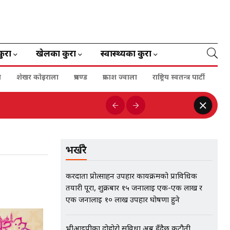
कुरा
खेलका कुरा
स्वास्थ्यका कुरा
ा
शेखर कोइराला
प्रचण्ड
प्रकाश ज्वाला
राष्ट्रिय स्वतन्त्र पार्टी
भर्खरै
करदाता प्रोत्साहन उपहार कार्यक्रमको प्राविधिक
तयारी पूरा, शुक्रबार १५ जनालाई एक-एक लाख र
एक जनालाई १० लाख उपहार घोषणा हुने
भीआईपीका दोहोरो सुविधा अब हुँदैछ कटौती