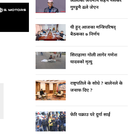
ओलीको अपमान सहन नसकेर
गुण्डुमै ढले जेएन
यी हुन् आजका मन्त्रिपरिषद्
बैठकका ७ निर्णय
सिराहामा गोली लागेर गणेश
यादवको मृत्यु
राष्ट्रपतिले के सोधे ? बालेनले के
जवाफ दिए ?
फेरि पक्राउ परे दुर्गा प्रसाईं