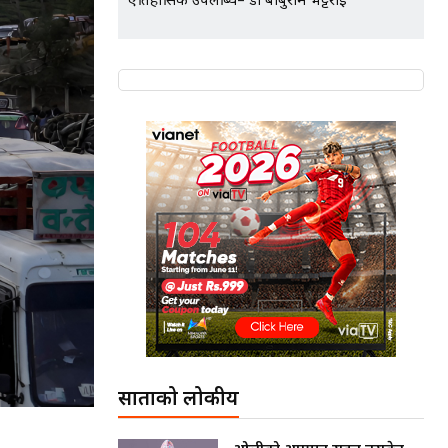
ऐतिहासिक उपलब्धि– डा बाबुराम भट्टराई
साताको लोकप्रीय