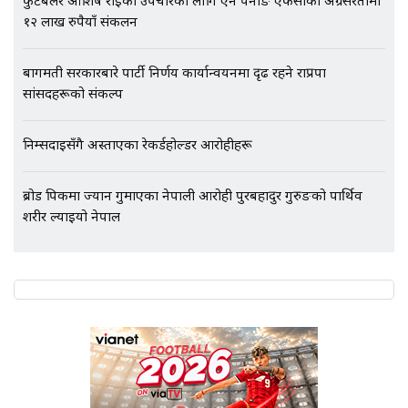
फुटबलर आशिष राईको उपचारका लागि एन पेनाङ एफसीको अग्रसरतामा
१२ लाख रुपैयाँ संकलन
बागमती सरकारबारे पार्टी निर्णय कार्यान्वयनमा दृढ रहने राप्रपा
सांसदहरूको संकल्प
निम्सदाइसँगै अस्ताएका रेकर्डहोल्डर आरोहीहरू
ब्रोड पिकमा ज्यान गुमाएका नेपाली आरोही पुरबहादुर गुरुङको पार्थिव
शरीर ल्याइयो नेपाल