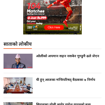
साताको लोकप्रीय
ओलीको अपमान सहन नसकेर गुण्डुमै ढले जेएन
यी हुन् आजका मन्त्रिपरिषद् बैठकका ७ निर्णय
सिराहामा गोली लागेर गणेश यादवको मृत्यु