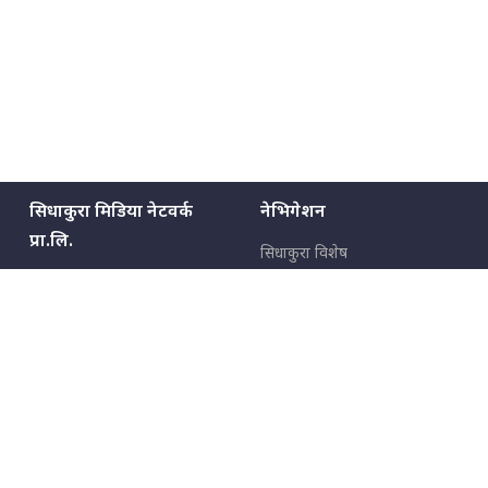
सिधाकुरा मिडिया नेटवर्क
नेभिगेशन
प्रा.लि.
सिधाकुरा विशेष
बालुवाटार–०३ काठमाडौँ, नेपाल
सबै कुरा
जनताका कुरा
सम्पर्क: ९८५१३६२६६६,
९८०२३६२६६६
उपभोक्ताका कुरा
इमेल:
news@sidhakura.com
,
info@sidhakura.com
अपराध
हाम्रो टीम
विज्ञापनका लागि