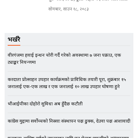
सोमबार, साउन १८, २०८३
EXCLUSIVE - भिजिट भिसामा सेटिङको
गोप्य अडियो र म्यासेज, गृह मन्त्रालय
कनेक्सन ! || VISIT VISA SCAM
भर्खरै
भिजिट भिसामा गृह मन्त्रालयकै सेटिङः१
वीरगंजमा हवाई इन्धन चोरी गर्दै गरेको अवस्थामा ७ जना पक्राउ, एक
अर्ब बढी घुस!|| SIDHAKURA ||
ट्याङ्कर नियन्त्रणमा
करदाता प्रोत्साहन उपहार कार्यक्रमको प्राविधिक तयारी पूरा, शुक्रबार १५
जनालाई एक-एक लाख र एक जनालाई १० लाख उपहार घोषणा हुने
एभरेष्ट अस्पताल फलोअपः CCTV फुटेज
गायब || Everest Hospital
Followup: CCTV Footage Lost |
भीआईपीका दोहोरो सुविधा अब हुँदैछ कटौती
SIDHAKURA |
कांग्रेस मुद्दामा सर्वोच्चको निस्साः संस्थापन पक्ष ढुक्क, देउवा पक्ष आशावादी