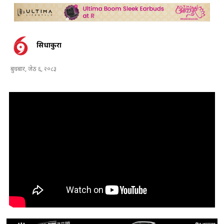
सिधाकुरा
बुधबार, जेठ ६, २०८३