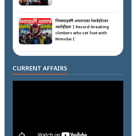
निम्सदाइसँगै अस्ताएका रेकर्डहोल्डर
आरोहीहरू | Record-breaking
climbers who set foot with
Nimsdai |
गोली ठोकेर पक्राउ गरिएको कर्मा ग्याङको
अपराध श्रृङ्खला || SIDHAKURA ||
CURRENT AFFAIRS
नभाँडिएको सद्भाव : कप्तानगञ्जबाट
सल्किएको आगो निभाउनेहरू ||
SIDHAKURA || THE REPORTER
||