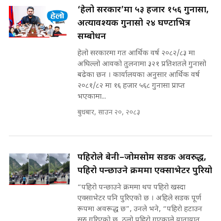
SIDHAKURA |
‘हेलो सरकार’मा ५३ हजार १५६ गुनासा,
अत्यावश्यक गुनासो २४ घण्टाभित्र
सम्बोधन
मन्त्री राजकुमारलाई घुस दिने विचौलीया
हेलो सरकारमा गत आर्थिक वर्ष २०८२/८३ मा
पूर्व मन्त्री रञ्जिता || SIDHAKURA
अघिल्लो आवको तुलनामा ३२१ प्रतिशतले गुनासो
||
बढेका छन । कार्यालयका अनुसार आर्थिक वर्ष
२०८१/८२ मा १६ हजार ५६८ गुनासा प्राप्त
भएकामा...
बुधबार, साउन २०, २०८३
मन्त्रीले घुस डिल गरेको अडियो ! दुई झोला
नोट मन्त्रीलाई घुस | SIDHAKURA |
SIDHAKURA INVESTIGATION |
पहिरोले बेनी–जोमसोम सडक अवरुद्ध,
पहिरो पन्छाउने क्रममा एक्साभेटर पुरियो
मृतकका परिवारप्रति मेडिकल काउन्सीलको
बदनियत ! न्याय खोज्दै भौतारिदै सुवास
“पहिरो पन्छाउने क्रममा थप पहिरो खस्दा
|| THE REPORTER ||
एक्साभेटर पनि पुरिएको छ । अहिले सडक पूर्ण
रूपमा अवरूद्ध छ”, उनले भने, “पहिरो हटाउन
सुरु गरिएको छ, ठूलो पहिरो गएकाले यातायात...