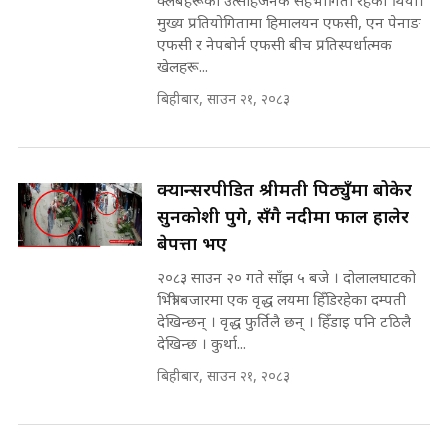
क्लबहरूको उत्साहजनक सहभागिता रहेको थियो।
भनिन्–साथ दिनुहोस्, दबाब होइन ||
मुख्य प्रतियोगितामा हिमालयन एफसी, एन पेनाङ
Sidhakura || Pratibha Rawal
मन्त्री आउने बित्तिकै सुरु भएको थियो
एफसी र नेपबोर्न एफसी बीच प्रतिस्पर्धात्मक
घुसको डिल || Raj Kumar Gupta ||
खेलहरू...
SIDHAKURA ||
बिहीबार, साउन २१, २०८३
रसुवाकाे भाङ्गे झरना | Bhange
Waterfall of Rasuwa ||
SIDHAKURA ||
घुसको डिल गर्ने मन्त्रीकाे राजिनामा,
भूमिसुधार मन्त्रीलाई जोगाइदै ! ||
क्यान्सरपीडित श्रीमती पिठ्युँमा बोकेर
SIDHAKURA ||
सुनकोशी पुगे, सँगै नदीमा फाल हालेर
बेपत्ता भए
कहिले बन्ला चक्रपथ ? विस्तार कार्यमा
किन भइरहेछ ढिलाइ ?The Ring Road
२०८३ साउन २० गते साँझ ५ बजे । दोलालघाटको
Expansion Dilemma |
७८ लाख घुस खाने मन्त्री ! जोगाउने
भित्री बजारमा एक वृद्ध लयमा हिँडिरहेका दम्पती
SIDHAKURA |
प्रधानमन्त्री ? || SIDHAKURA ||
देखिन्छन् । वृद्ध फुर्तिलै छन् । हिँडाइ पनि टठिलै
SIDHAKURA INVESTIGATION
देखिन्छ । कुर्था...
||
पटकपटक भावुक बने गृहमन्त्री सुदन
बिहीबार, साउन २१, २०८३
गुरुङ, भक्कानिए सांसदहरू ||
SIDHAKURA ||
मन्त्री र पूर्व मन्त्रीको ७८ लाख घुस डिलको
अडियो | FULL AUDIO |