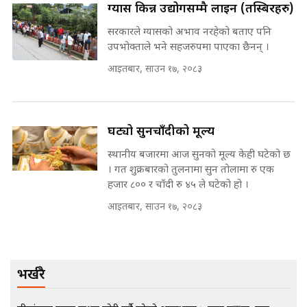
ग्यास किन्न उद्योगसम्मै लाइन (तस्बिरहरु)
सरकारले ग्यासको अभाव नरहेको बताए पनि
मन्त्री राजकुमारलाई घुस दिने विचौलीया
उपभोक्ताले भने सहजरुपमा पाएका छैनन् ।
पूर्व मन्त्री रञ्जिता || SIDHAKURA
आइतबार, साउन १७, २०८३
||
घट्यो सुनचाँदीको मूल्य
मन्त्रीले घुस डिल गरेको अडियो ! दुई झोला
नोट मन्त्रीलाई घुस | SIDHAKURA |
स्थानीय बजारमा आज सुनको मूल्य केही घटेको छ
SIDHAKURA INVESTIGATION |
। गत शुक्रबारको तुलनामा सुन तोलामा रु एक
हजार ८०० र चाँदी रु ४५ ले घटेको हो ।
आइतबार, साउन १७, २०८३
मृतकका परिवारप्रति मेडिकल
काउन्सीलको बदनियत ! न्याय खोज्दै
भौतारिदै सुवास || THE REPORTER
||
भर्खरै