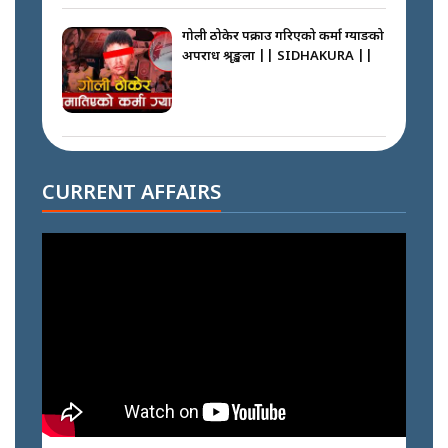
गोली ठोकेर पक्राउ गरिएको कर्मा ग्याङको
अपराध श्रृङ्खला || SIDHAKURA ||
नभाँडिएको सद्भाव : कप्तानगञ्जबाट
सल्किएको आगो निभाउनेहरू ||
CURRENT AFFAIRS
SIDHAKURA || THE REPORTER
||
नेपालीलाई भरिया मात्र देख्ने दृष्टिकोण
बदलेका ‘निम्स दाई’ || SIDHAKURA
||
कप्तानगञ्जपछि मधेसमा के हुँदैछ ?
आगो निभाउने कि तेल थप्ने ? WHATS