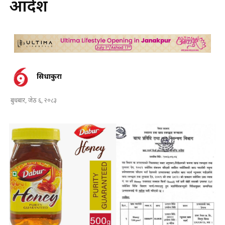
आदेश
सिधाकुरा
बुधबार, जेठ ६, २०८३