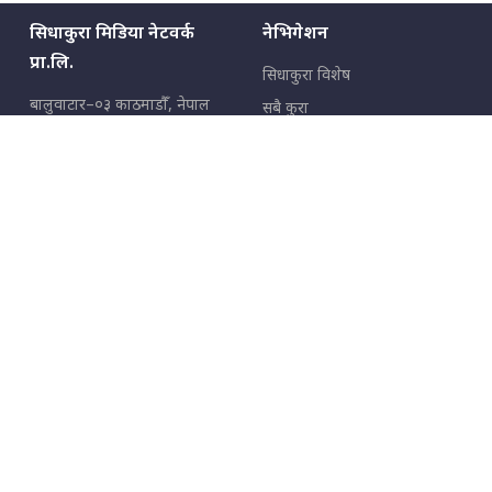
सिधाकुरा मिडिया नेटवर्क
नेभिगेशन
प्रा.लि.
सिधाकुरा विशेष
बालुवाटार–०३ काठमाडौँ, नेपाल
सबै कुरा
जनताका कुरा
सम्पर्क: ९८५१३६२६६६,
९८०२३६२६६६
उपभोक्ताका कुरा
इमेल:
news@sidhakura.com
,
info@sidhakura.com
अपराध
हाम्रो टीम
विज्ञापनका लागि
९८०२३६१६६६, ९८५१३३१६६६
marketing@sidhakura.com
प्रकाशक
सम्पादक
युवराज कंडेल
अक्षर काका