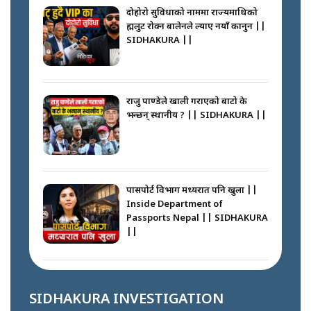
HAPPENING IN MADHESH ? ||
दोहोरो सुविधाको नाममा राज्यमाथिको
ब्रह्मलुट रोक्न बालेनले ल्याए नयाँ कानुन ||
SIDHAKURA ||
कप्तानगञ्ज घटनाको सुरुवात कसरी
भयो ? के के भयो ? || SUNSARI
CASE || SIDHAKURA || THE
राजु पाण्डेले खाली गराएको बाटो के
REPORTER ||
भन्छन् स्थानीय ? || SIDHAKURA ||
भीड नियन्त्रण गर्न बारम्बार किन चुक्दैछ
प्रहरी ? Police repeatedly fail to
control crowds ?
पासपोर्ट विभाग मध्यरात पनि खुला ||
Inside Department of
Passports Nepal || SIDHAKURA
||
मन्त्री जन्माउने कारखाना ||
SIDHAKURA || THE REPORTER
||
कहाँ हरायो ग्यास ? || Where Did
the Gas Go? || SIDHAKURA ||
SIDHAKURA INVESTIGATION