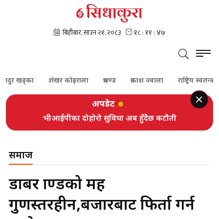
ुर खड्का
शेखर कोइराला
प्रचण्ड
प्रकाश ज्वाला
राष्ट्रिय स्वतन्त्र पार्टी
अपडेट
भीआईपीका दोहोरो सुविधा अब हुँदैछ कटौती
समाज
डाबर ब्राण्डको मह
गुणस्तरहीन,बजारबाट फिर्ता गर्न