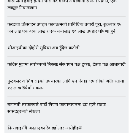
EXCLUSIVE - भिजिट भिसामा सेटिङको
वीरगंजमा हवाई इन्धन चोरी गर्दै गरेको अवस्थामा ७ जना पक्राउ, एक
गोप्य अडियो र म्यासेज, गृह मन्त्रालय
ट्याङ्कर नियन्त्रणमा
कनेक्सन ! || VISIT VISA SCAM
करदाता प्रोत्साहन उपहार कार्यक्रमको प्राविधिक तयारी पूरा, शुक्रबार १५
जनालाई एक-एक लाख र एक जनालाई १० लाख उपहार घोषणा हुने
भिजिट भिसामा गृह मन्त्रालयकै सेटिङः१
अर्ब बढी घुस!|| SIDHAKURA ||
भीआईपीका दोहोरो सुविधा अब हुँदैछ कटौती
कांग्रेस मुद्दामा सर्वोच्चको निस्साः संस्थापन पक्ष ढुक्क, देउवा पक्ष आशावादी
एभरेष्ट अस्पताल फलोअपः CCTV फुटेज
फुटबलर आशिष राईको उपचारका लागि एन पेनाङ एफसीको अग्रसरतामा
गायब || Everest Hospital
१२ लाख रुपैयाँ संकलन
Followup: CCTV Footage Lost |
SIDHAKURA |
बागमती सरकारबारे पार्टी निर्णय कार्यान्वयनमा दृढ रहने राप्रपा
सांसदहरूको संकल्प
निम्सदाइसँगै अस्ताएका रेकर्डहोल्डर आरोहीहरू