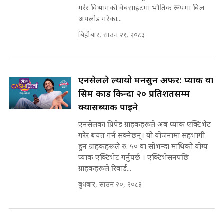
मन्त्री आउने बित्तिकै सुरु भएको थियो
गरेर विभागको वेबसाइटमा भौतिक रूपमा बिल
घुसको डिल || Raj Kumar Gupta ||
अपलोड गरेका...
SIDHAKURA ||
बिहीबार, साउन २१, २०८३
रसुवाकाे भाङ्गे झरना | Bhange
Waterfall of Rasuwa ||
SIDHAKURA ||
घुसको डिल गर्ने मन्त्रीकाे राजिनामा,
भूमिसुधार मन्त्रीलाई जोगाइदै ! ||
एनसेलले ल्यायो मनसुन अफर: प्याक वा
SIDHAKURA ||
सिम कार्ड किन्दा २० प्रतिशतसम्म
कहिले बन्ला चक्रपथ ? विस्तार कार्यमा
क्यासब्याक पाइने
किन भइरहेछ ढिलाइ ?The Ring Road
एनसेलका प्रिपेड ग्राहकहरूले अब प्याक एक्टिभेट
Expansion Dilemma |
७८ लाख घुस खाने मन्त्री ! जोगाउने
SIDHAKURA |
गरेर बचत गर्न सक्नेछन्। यो योजनामा सहभागी
प्रधानमन्त्री ? || SIDHAKURA ||
हुन ग्राहकहरूले रु. ५० वा सोभन्दा माथिको योग्य
SIDHAKURA INVESTIGATION
प्याक एक्टिभेट गर्नुपर्छ । एक्टिभेसनपछि
||
ग्राहकहरूले रिवार्ड...
पटकपटक भावुक बने गृहमन्त्री सुदन
गुरुङ, भक्कानिए सांसदहरू ||
बुधबार, साउन २०, २०८३
SIDHAKURA ||
मन्त्री र पूर्व मन्त्रीको ७८ लाख घुस डिलको
अडियो | FULL AUDIO |
SIDHAKURA |