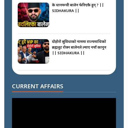
के प्रधानमन्त्री बालेन फेरिएकै हुन् ? ||
SIDHAKURA ||
दोहोरो सुविधाको नाममा राज्यमाथिको
ब्रह्मलुट रोक्न बालेनले ल्याए नयाँ कानुन
|| SIDHAKURA ||
निम्सदाइसँगै अस्ताएका रेकर्डहोल्डर
आरोहीहरू | Record-breaking
CURRENT AFFAIRS
climbers who set foot with
Nimsdai |
गोली ठोकेर पक्राउ गरिएको कर्मा ग्याङको
अपराध श्रृङ्खला || SIDHAKURA ||