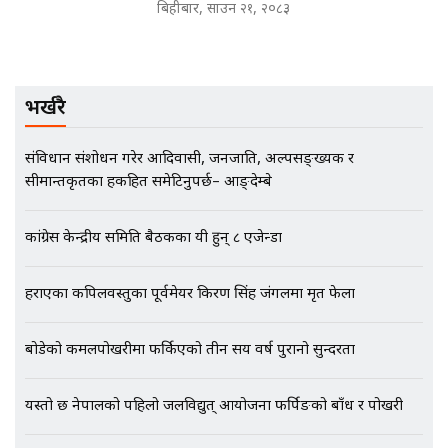
बदनियत ! न्याय खोज्दै भौतारिदै सुवास
बिहीबार, साउन २१, २०८३
|| THE REPORTER ||
भर्खरै
EXCLUSIVE - भिजिट भिसामा सेटिङको
गोप्य अडियो र म्यासेज, गृह मन्त्रालय
कनेक्सन ! || VISIT VISA SCAM
संविधान संशोधन गरेर आदिवासी, जनजाति, अल्पसङ्ख्यक र
सीमान्तकृतका हकहित समेटिनुपर्छ– आङ्देम्बे
कांग्रेस केन्द्रीय समिति बैठकका यी हुन् ८ एजेन्डा
भिजिट भिसामा गृह मन्त्रालयकै सेटिङः१
अर्ब बढी घुस!|| SIDHAKURA ||
हराएका कपिलवस्तुका पूर्वमेयर किरण सिंह जंगलमा मृत फेला
बोडेको कमलपोखरीमा फर्किएको तीन सय वर्ष पुरानो सुन्दरता
एभरेष्ट अस्पताल फलोअपः CCTV फुटेज
गायब || Everest Hospital
यस्तो छ नेपालको पहिलो जलविद्युत् आयोजना फर्पिङको बाँध र पोखरी
Followup: CCTV Footage Lost |
SIDHAKURA |