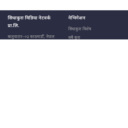
सिधाकुरा मिडिया नेटवर्क
नेभिगेशन
प्रा.लि.
सिधाकुरा विशेष
बालुवाटार–०३ काठमाडौँ, नेपाल
सबै कुरा
जनताका कुरा
सम्पर्क: ९८५१३६२६६६,
९८०२३६२६६६
उपभोक्ताका कुरा
इमेल:
news@sidhakura.com
,
info@sidhakura.com
अपराध
हाम्रो टीम
विज्ञापनका लागि
९८०२३६१६६६, ९८५१३३१६६६
marketing@sidhakura.com
प्रकाशक
सम्पादक
युवराज कंडेल
अक्षर काका