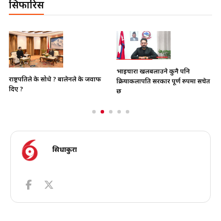
सिफारिस
भाइचारा खलबलाउने कुनै पनि
राष्ट्रपतिले के सोधे ? बालेनले के जवाफ
क्रियाकलापप्रति सरकार पूर्ण रुपमा सचेत
दिए ?
छ
सिधाकुरा