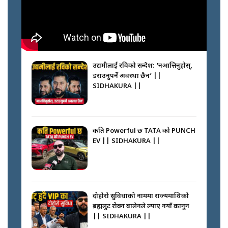
नभाँडिएको सद्भाव : कप्तानगञ्जबाट
सल्किएको आगो निभाउनेहरू ||
SIDHAKURA || THE REPORTER
उद्यमीलाई रविको सन्देश: 'नआत्तिनुहोस्,
||
डराउनुपर्ने अवस्था छैन’ ||
SIDHAKURA ||
नेपालीलाई भरिया मात्र देख्ने दृष्टिकोण
बदलेका ‘निम्स दाई’ || SIDHAKURA
||
कति Powerful छ TATA को PUNCH
EV || SIDHAKURA ||
कप्तानगञ्जपछि मधेसमा के हुँदैछ ?
आगो निभाउने कि तेल थप्ने ? WHATS
HAPPENING IN MADHESH ? ||
दोहोरो सुविधाको नाममा राज्यमाथिको
ब्रह्मलुट रोक्न बालेनले ल्याए नयाँ कानुन
|| SIDHAKURA ||