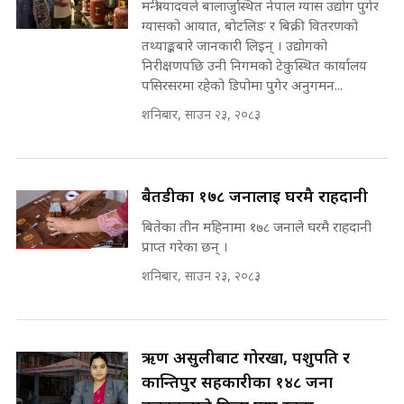
उठिबास | The Dark Side of
मन्त्री यादवले बालाजुस्थित नेपाल ग्यास उद्योग पुगेर
'Poppo Live'-SIDHAKURA
ग्यासको आयात, बोटलिङ र बिक्री वितरणको
INVESTIGATION
तथ्याङ्कबारे जानकारी लिइन् । उद्योगको
मोबिलिटीमा महिलाको पहुँच विस्तार गर्दै
निरीक्षणपछि उनी निगमको टेकुस्थित कार्यालय
इनड्राइभ || SIDHAKURA ||
पसिरसरमा रहेको डिपोमा पुगेर अनुगमन...
मन्त्री आउने बित्तिकै सुरु भएको थियो
शनिबार, साउन २३, २०८३
घुसको डिल || Raj Kumar Gupta ||
SIDHAKURA ||
राष्ट्रिय सवालमा ९ दल एकजुट ||
Prachanda, Rabi, Gagan Stand
बैतडीका १७८ जनालाई घरमै राहदानी
on the Same Page ||
घुसको डिल गर्ने मन्त्रीकाे राजिनामा,
बितेका तीन महिनामा १७८ जनाले घरमै राहदानी
SIDHAKURA ||
भूमिसुधार मन्त्रीलाई जोगाइदै ! ||
प्राप्त गरेका छन् ।
SIDHAKURA ||
शनिबार, साउन २३, २०८३
सहकारी पीडितसँग मन्त्री प्रतिभा रावलले
भनिन्–साथ दिनुहोस्, दबाब होइन ||
Sidhakura || Pratibha Rawal
७८ लाख घुस खाने मन्त्री ! जोगाउने
प्रधानमन्त्री ? || SIDHAKURA ||
ऋण असुलीबाट गोरखा, पशुपति र
SIDHAKURA INVESTIGATION
कान्तिपुर सहकारीका १४८ जना
||