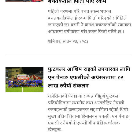
बचतकर्ताले फिर्ता पाए रकम
रसुवाकाे भाङ्गे झरना | Bhange
Waterfall of Rasuwa ||
पहिलो चरणमा थोरै बचत रकम भएका
SIDHAKURA ||
मन्त्री र पूर्व मन्त्रीको ७८ लाख घुस डिलको
बचतकर्ताहरूलाई रकम फिर्ता गरिएको समितिले
अडियो | FULL AUDIO |
जनाएको छ। यसरी नै क्रमश बचतकर्ताको रकमका
SIDHAKURA |
आधारमा वर्गीकरण गरेर रकम फिर्ता गरिने छ ।
कहिले बन्ला चक्रपथ ? विस्तार कार्यमा
शनिबार, साउन २३, २०८३
किन भइरहेछ ढिलाइ ?The Ring Road
Expansion Dilemma |
मन्त्री राजकुमारलाई घुस दिने विचौलीया
SIDHAKURA |
पूर्व मन्त्री रञ्जिता || SIDHAKURA
||
फुटबलर आशिष राईको उपचारका लागि
एन पेनाङ एफसीको अग्रसरतामा १२
लाख रुपैयाँ संकलन
मन्त्रीले घुस डिल गरेको अडियो ! दुई झोला
मलेसियाको पेनाङमा सम्पन्न मैत्रीपूर्ण फुटबल
नोट मन्त्रीलाई घुस | SIDHAKURA |
प्रतियोगितामा स्थानीय तथा अन्तर्राष्ट्रिय नेपाली
SIDHAKURA INVESTIGATION |
क्लबहरूको उत्साहजनक सहभागिता रहेको थियो।
मुख्य प्रतियोगितामा हिमालयन एफसी, एन पेनाङ
एफसी र नेपबोर्न एफसी बीच प्रतिस्पर्धात्मक
खेलहरू...
मृतकका परिवारप्रति मेडिकल काउन्सीलको