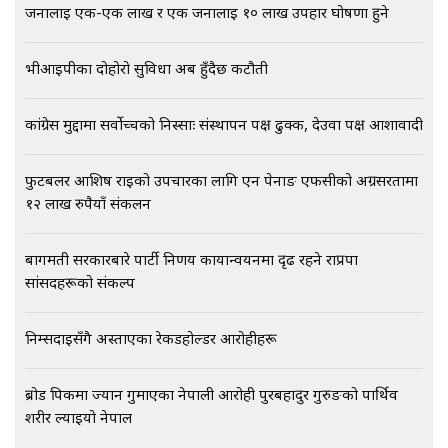
जनालाई एक-एक लाख र एक जनालाई १० लाख उपहार घोषणा हुने
भिजिट भिसामा गृह मन्त्रालयकै सेटिङः१
अर्ब बढी घुस!|| SIDHAKURA ||
भीआईपीका दोहोरो सुविधा अब हुँदैछ कटौती
कांग्रेस मुद्दामा सर्वोच्चको निस्साः संस्थापन पक्ष ढुक्क, देउवा पक्ष आशावादी
एभरेष्ट अस्पताल फलोअपः CCTV फुटेज
फुटबलर आशिष राईको उपचारका लागि एन पेनाङ एफसीको अग्रसरतामा
गायब || Everest Hospital
१२ लाख रुपैयाँ संकलन
Followup: CCTV Footage Lost |
SIDHAKURA |
बागमती सरकारबारे पार्टी निर्णय कार्यान्वयनमा दृढ रहने राप्रपा
सांसदहरूको संकल्प
निम्सदाइसँगै अस्ताएका रेकर्डहोल्डर आरोहीहरू
ब्रोड पिकमा ज्यान गुमाएका नेपाली आरोही पुरबहादुर गुरुङको पार्थिव
शरीर ल्याइयो नेपाल