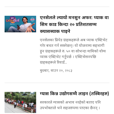
Waterfall of Rasuwa ||
SIDHAKURA ||
घुसको डिल गर्ने मन्त्रीकाे राजिनामा,
भूमिसुधार मन्त्रीलाई जोगाइदै ! ||
एनसेलले ल्यायो मनसुन अफर: प्याक वा
SIDHAKURA ||
सिम कार्ड किन्दा २० प्रतिशतसम्म
कहिले बन्ला चक्रपथ ? विस्तार कार्यमा
क्यासब्याक पाइने
किन भइरहेछ ढिलाइ ?The Ring Road
एनसेलका प्रिपेड ग्राहकहरूले अब प्याक एक्टिभेट
Expansion Dilemma |
७८ लाख घुस खाने मन्त्री ! जोगाउने
SIDHAKURA |
गरेर बचत गर्न सक्नेछन्। यो योजनामा सहभागी
प्रधानमन्त्री ? || SIDHAKURA ||
हुन ग्राहकहरूले रु. ५० वा सोभन्दा माथिको योग्य
SIDHAKURA INVESTIGATION
प्याक एक्टिभेट गर्नुपर्छ । एक्टिभेसनपछि
||
ग्राहकहरूले रिवार्ड...
पटकपटक भावुक बने गृहमन्त्री सुदन
गुरुङ, भक्कानिए सांसदहरू ||
बुधबार, साउन २०, २०८३
SIDHAKURA ||
मन्त्री र पूर्व मन्त्रीको ७८ लाख घुस डिलको
अडियो | FULL AUDIO |
SIDHAKURA |
ग्यास किन्न उद्योगसम्मै लाइन (तस्बिरहरु)
सरकारले ग्यासको अभाव नरहेको बताए पनि
मन्त्री राजकुमारलाई घुस दिने विचौलीया
उपभोक्ताले भने सहजरुपमा पाएका छैनन् ।
पूर्व मन्त्री रञ्जिता || SIDHAKURA