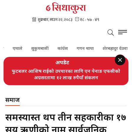
एमाले
सुकुमबासी
कांग्रेस
गगन थापा
शेरबहादुर देउवा
पूर
अपडेट
फुटबलर आशिष राईको उपचारका लागि एन पेनाङ एफसीको
अग्रसरतामा १२ लाख रुपैयाँ संकलन
समाज
समस्याग्रस्त थप तीन सहकारीका १७
सय ऋणीको नाम सार्वजनिक