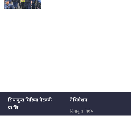
सिधाकुरा मिडिया नेटवर्क
नेभिगेशन
प्रा.लि.
सिधाकुरा विशेष
बालुवाटार–०३ काठमाडौँ, नेपाल
सबै कुरा
जनताका कुरा
सम्पर्क: ९८५१३६२६६६,