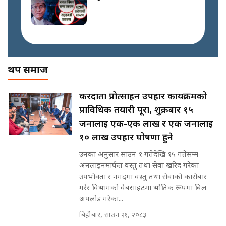
नेपालमै पहिलो पटक गाँजा खेतिलाई
वैधानिकता || Cannabis legalized
in Nepal ! || SIDHAKURA ||
मोबिलिटीमा महिलाको पहुँच विस्तार गर्दै
इनड्राइभ || SIDHAKURA ||
अख्तियारको कठघरामा घुस्याहा मन्त्रीहरू
! || CIAA Investigation over
थप समाज
पछिल्लो परिस्थिति जलन अस्पतालमा
Corrupted Minister ||
छैन खाली बेड || SIDHAKURA ||
SIDHAKURA
राष्ट्रिय सवालमा ९ दल एकजुट ||
करदाता प्रोत्साहन उपहार कार्यक्रमको
Prachanda, Rabi, Gagan Stand
प्राविधिक तयारी पूरा, शुक्रबार १५
on the Same Page ||
पोप्पोको पासोः कमाउने लोभमा घरबार नै
SIDHAKURA ||
जनालाई एक-एक लाख र एक जनालाई
उठिबास | The Dark Side of
'Poppo Live'-SIDHAKURA
१० लाख उपहार घोषणा हुने
INVESTIGATION
उनका अनुसार साउन १ गतेदेखि १५ गतेसम्म
सहकारी पीडितसँग मन्त्री प्रतिभा रावलले
अनलाइनमार्फत वस्तु तथा सेवा खरिद गरेका
भनिन्–साथ दिनुहोस्, दबाब होइन ||
उपभोक्ता र नगदमा वस्तु तथा सेवाको कारोबार
Sidhakura || Pratibha Rawal
मन्त्री आउने बित्तिकै सुरु भएको थियो
गरेर विभागको वेबसाइटमा भौतिक रूपमा बिल
घुसको डिल || Raj Kumar Gupta ||
अपलोड गरेका...
SIDHAKURA ||
बिहीबार, साउन २१, २०८३
रसुवाकाे भाङ्गे झरना | Bhange