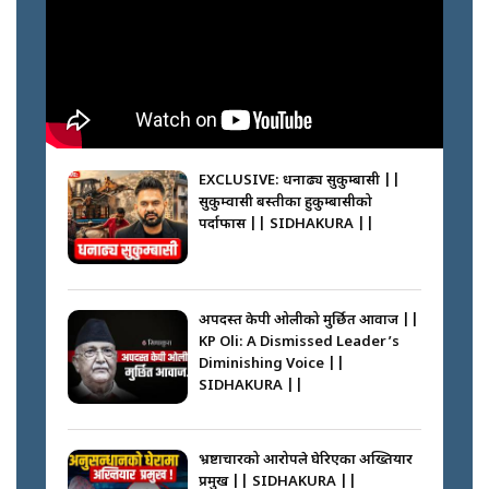
? || SIDHAKURA ||
कस्तो छ नागढुङ्गा सुरुङमार्ग ? ||
SIDHAKURA ||
घरबाट निस्किएर आफ्नै घरमा आगो
लगाउन जानेलाई रोकौँः रवि लामिछाने ||
SIDHAKURA ||
EXCLUSIVE: धनाढ्य सुकुम्बासी ||
सुकुम्वासी बस्तीका हुकुम्बासीको
प्रश्नपत्र लिक गर्ने सुलभ सर ? ||
पर्दाफास || SIDHAKURA ||
SIDHAKURA ||
प्रधानमन्त्री बालेनले सम्बोधनमा के भने ?
|| PM BALEN ADDRESS ||
SIDHAKURA ||
अपदस्त केपी ओलीको मुर्छित आवाज ||
KP Oli: A Dismissed Leader’s
साढे २ अर्बका स्वकीय ! सांसदलाई
Diminishing Voice ||
स्वकीय सचिव ठिक कि बेठिक ?||
SIDHAKURA ||
SIDHAKURA || THE REPORTER
अदालतको गुनासो अब सिधै सर्वोच्चमा
||
|| Court Grievances Directly to
the Supreme Court ||
भ्रष्टाचारको आरोपले घेरिएका अख्तियार
SIDHAKURA
प्रमुख || SIDHAKURA ||