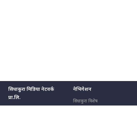
सिधाकुरा मिडिया नेटवर्क
नेभिगेशन
प्रा.लि.
सिधाकुरा विशेष
बालुवाटार–०३ काठमाडौँ, नेपाल
सबै कुरा
जनताका कुरा
सम्पर्क: ९८५१३६२६६६,
९८०२३६२६६६
उपभोक्ताका कुरा
इमेल:
news@sidhakura.com
,