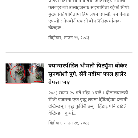
प्रतियोगितामा स्थानीय तथा अन्तर्राष्ट्रिय नेपाली
किन भइरहेछ ढिलाइ ?The Ring Road
क्लबहरूको उत्साहजनक सहभागिता रहेको थियो।
Expansion Dilemma |
७८ लाख घुस खाने मन्त्री ! जोगाउने
मुख्य प्रतियोगितामा हिमालयन एफसी, एन पेनाङ
SIDHAKURA |
प्रधानमन्त्री ? || SIDHAKURA ||
एफसी र नेपबोर्न एफसी बीच प्रतिस्पर्धात्मक
SIDHAKURA INVESTIGATION
खेलहरू...
||
पटकपटक भावुक बने गृहमन्त्री सुदन
बिहीबार, साउन २१, २०८३
गुरुङ, भक्कानिए सांसदहरू ||
SIDHAKURA ||
मन्त्री र पूर्व मन्त्रीको ७८ लाख घुस डिलको
अडियो | FULL AUDIO |
SIDHAKURA |
क्यान्सरपीडित श्रीमती पिठ्युँमा बोकेर
सुनकोशी पुगे, सँगै नदीमा फाल हालेर
बेपत्ता भए
मन्त्री राजकुमारलाई घुस दिने विचौलीया
२०८३ साउन २० गते साँझ ५ बजे । दोलालघाटको
पूर्व मन्त्री रञ्जिता || SIDHAKURA
भित्री बजारमा एक वृद्ध लयमा हिँडिरहेका दम्पती
||
देखिन्छन् । वृद्ध फुर्तिलै छन् । हिँडाइ पनि टठिलै
देखिन्छ । कुर्था...
बिहीबार, साउन २१, २०८३
मन्त्रीले घुस डिल गरेको अडियो ! दुई झोला
नोट मन्त्रीलाई घुस | SIDHAKURA |