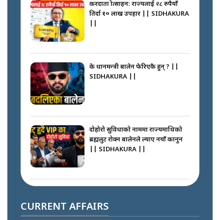
करदाता प्रोत्साहन: राज्यलाई २८ रुपैयाँ
तिर्दा १० लाख उपहार || SIDHAKURA
||
के प्रधानमन्त्री बालेन फेरिएकै हुन् ? ||
SIDHAKURA ||
दोहोरो सुविधाको नाममा राज्यमाथिको
ब्रह्मलुट रोक्न बालेनले ल्याए नयाँ कानुन
|| SIDHAKURA ||
निम्सदाइसँगै अस्ताएका रेकर्डहोल्डर
आरोहीहरू | Record-breaking
CURRENT AFFAIRS
climbers who set foot with