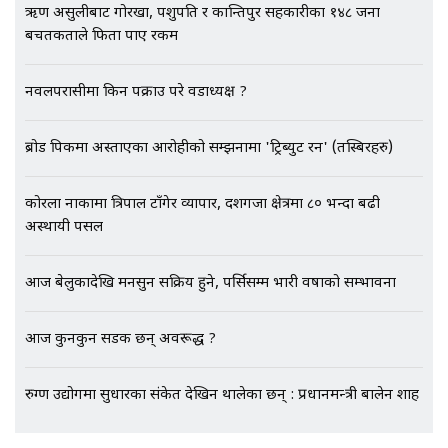
ऋण असुलीबाट गोरखा, पशुपति र कान्तिपुर सहकारीका १४८ जना
बचतकर्ताले फिर्ता पाए रकम
एभरेष्ट अस्पताल फलोअपः CCTV फुटेज
गायब || Everest Hospital
Followup: CCTV Footage Lost |
नवलपरासीमा किन पक्राउ परे वडाध्यक्ष ?
SIDHAKURA |
ब्रोड पिकमा अस्ताएका आरोहीको सम्झनामा 'ट्रिब्युट रन' (तस्बिरहरु)
कोरला नाकामा त्रिपाल टाँगेर व्यापार, दशगजा क्षेत्रमा ८० भन्दा बढी
अस्थायी पसल
आज बेलुकादेखि मनसुन सक्रिय हुने, पर्सिसम्म भारी वर्षाको सम्भावना
आज कुनकुन सडक छन् अवरूद्ध ?
रुग्ण उद्योगमा सुधारका संकेत देखिन थालेका छन् : प्रधानमन्त्री बालेन शाह