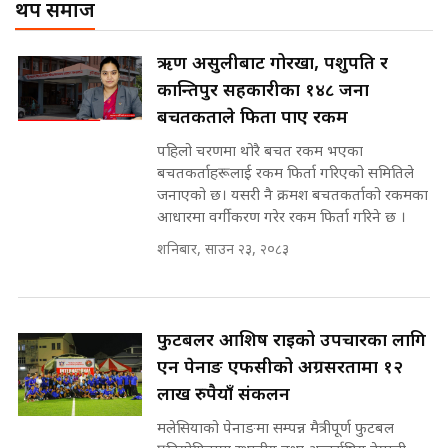
थप समाज
Corrupted Minister ||
SIDHAKURA
राष्ट्रिय सवालमा ९ दल एकजुट ||
ऋण असुलीबाट गोरखा, पशुपति र
Prachanda, Rabi, Gagan Stand
कान्तिपुर सहकारीका १४८ जना
on the Same Page ||
पोप्पोको पासोः कमाउने लोभमा घरबार नै
SIDHAKURA ||
बचतकर्ताले फिर्ता पाए रकम
उठिबास | The Dark Side of
'Poppo Live'-SIDHAKURA
पहिलो चरणमा थोरै बचत रकम भएका
INVESTIGATION
बचतकर्ताहरूलाई रकम फिर्ता गरिएको समितिले
सहकारी पीडितसँग मन्त्री प्रतिभा रावलले
जनाएको छ। यसरी नै क्रमश बचतकर्ताको रकमका
भनिन्–साथ दिनुहोस्, दबाब होइन ||
आधारमा वर्गीकरण गरेर रकम फिर्ता गरिने छ ।
Sidhakura || Pratibha Rawal
मन्त्री आउने बित्तिकै सुरु भएको थियो
शनिबार, साउन २३, २०८३
घुसको डिल || Raj Kumar Gupta ||
SIDHAKURA ||
रसुवाकाे भाङ्गे झरना | Bhange
Waterfall of Rasuwa ||
फुटबलर आशिष राईको उपचारका लागि
SIDHAKURA ||
घुसको डिल गर्ने मन्त्रीकाे राजिनामा,
एन पेनाङ एफसीको अग्रसरतामा १२
भूमिसुधार मन्त्रीलाई जोगाइदै ! ||
लाख रुपैयाँ संकलन
SIDHAKURA ||
मलेसियाको पेनाङमा सम्पन्न मैत्रीपूर्ण फुटबल
कहिले बन्ला चक्रपथ ? विस्तार कार्यमा