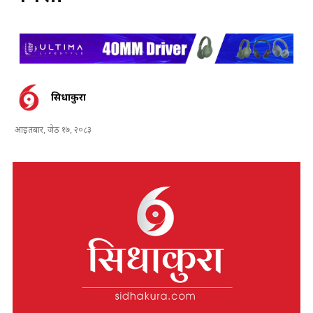
सिधाकुरा
आइतबार, जेठ १७, २०८३