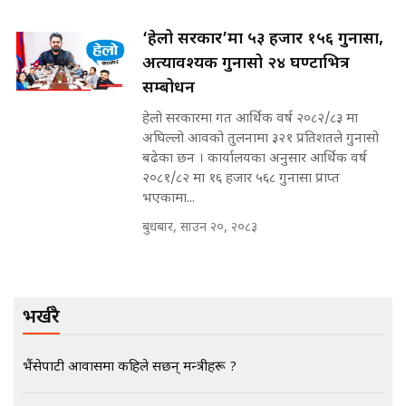
SIDHAKURA INVESTIGATION |
‘हेलो सरकार’मा ५३ हजार १५६ गुनासा,
अत्यावश्यक गुनासो २४ घण्टाभित्र
सम्बोधन
मृतकका परिवारप्रति मेडिकल काउन्सीलको
बदनियत ! न्याय खोज्दै भौतारिदै सुवास
हेलो सरकारमा गत आर्थिक वर्ष २०८२/८३ मा
|| THE REPORTER ||
अघिल्लो आवको तुलनामा ३२१ प्रतिशतले गुनासो
बढेका छन । कार्यालयका अनुसार आर्थिक वर्ष
२०८१/८२ मा १६ हजार ५६८ गुनासा प्राप्त
भएकामा...
EXCLUSIVE - भिजिट भिसामा सेटिङको
गोप्य अडियो र म्यासेज, गृह मन्त्रालय
बुधबार, साउन २०, २०८३
कनेक्सन ! || VISIT VISA SCAM
भर्खरै
भिजिट भिसामा गृह मन्त्रालयकै सेटिङः१
अर्ब बढी घुस!|| SIDHAKURA ||
भैंसेपाटी आवासमा कहिले सर्छन् मन्त्रीहरू ?