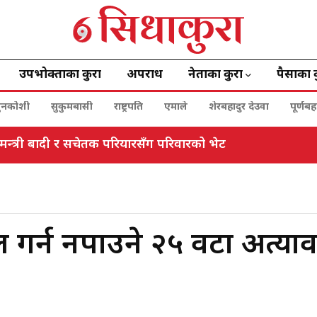
उपभोक्ताका कुरा
अपराध
नेताका कुरा
पैसाका 
ुनकोशी
सुकुमबासी
राष्ट्रपति
एमाले
शेरबहादुर देउवा
पूर्णब
 मन्त्री बादी र सचेतक परियारसँग परिवारको भेट
ताल गर्न नपाउने २५ वटा अत्या