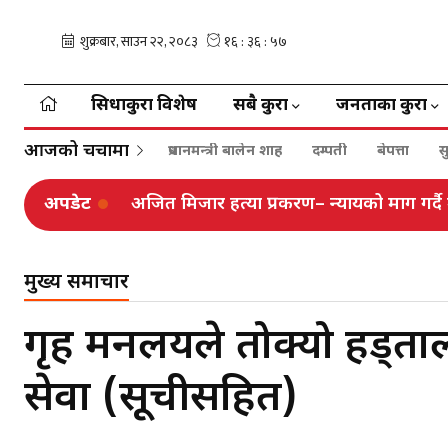
सिधाकुरा विशेष
सबै कुरा
जनताका कुरा
आजको चर्चामा
प्रधानमन्त्री बालेन शाह
दम्पती
बेपत्ता
स
अपडेट
अजित मिजार हत्या प्रकरण– न्यायको माग गर्दै
मुख्य समाचार
गृह मन्त्रालयले तोक्यो हड्
सेवा (सूचीसहित)