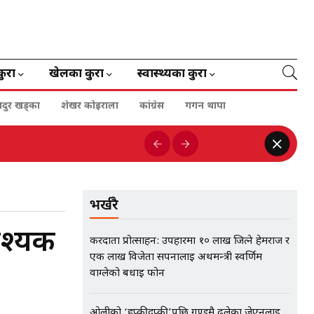
कुरा
खेलका कुरा
स्वास्थ्यका कुरा
हादुर खड्का
शेखर कोइराला
कांग्रेस
गगन थापा
भर्खरै
वश्यक
करदाता प्रोत्साहन: उपहारमा १० लाख जित्ने हेमराज र
एक लाख विजेता सपनालाई अर्थमन्त्री स्वर्णिम
वाग्लेको बधाई फोन
ओलीको ‘हप्कीदप्की’पछि गुण्डुमै ढलेका जेएनलाई