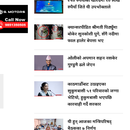
२५० रुपैयाँको खरिदमा १० लाख
रुपैयाँ जिते यी उपभोक्ताले
क्यान्सरपीडित श्रीमती पिठ्युँमा
बोकेर सुनकोशी पुगे, सँगै नदीमा
फाल हालेर बेपत्ता भए
ओलीको अपमान सहन नसकेर
गुण्डुमै ढले जेएन
काठमाडौँबाट उठाइएका
सुकुमबासी ५१ परिवारको जग्गा
भेटियो, हुकुमबासी भएपछि
कारवाही गर्दै सरकार
यी हुन् आजका मन्त्रिपरिषद्
बैठकका ७ निर्णय