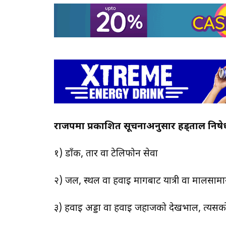
राजपत्रमा प्रकाशित सूचनाअनुसार हड्ताल निष
१) डाँक, तार वा टेलिफोन सेवा
२) जल, स्थल वा हवाई मार्गबाट यात्री वा मालसाम
३) हवाई अड्डा वा हवाई जहाजको देखभाल, त्यसको स