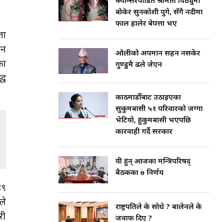
क्यान्सरपीडित श्रीमती पिठ्युँमा
बोकेर सुनकोशी पुगे, सँगै नदीमा
फाल हालेर बेपत्ता भए
ता
उन
ओलीको अपमान सहन नसकेर
का
गुण्डुमै ढले जेएन
्ध
काठमाडौँबाट उठाइएका
सुकुमबासी ५१ परिवारको जग्गा
भेटियो, हुकुमबासी भएपछि
कारवाही गर्दै सरकार
यी हुन् आजका मन्त्रिपरिषद्
बैठकका ७ निर्णय
४९
ले
राष्ट्रपतिले के सोधे ? बालेनले के
री
जवाफ दिए ?