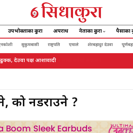
उपभोक्ताका कुरा
अपराध
नेताका कुरा
पैसाका 
ुनकोशी
सुकुमबासी
राष्ट्रपति
एमाले
शेरबहादुर देउवा
पूर्णब
ाङ एफसीको अग्रसरतामा १२ लाख रुपैयाँ संकलन
ने, को नडराउने ?