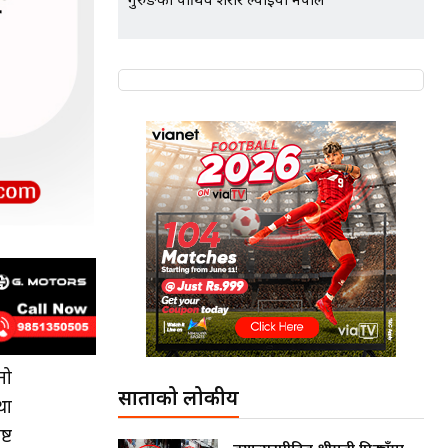
गुरुङको पार्थिव शरीर ल्याइयो नेपाल
नो
साताको लोकप्रीय
था
्ट