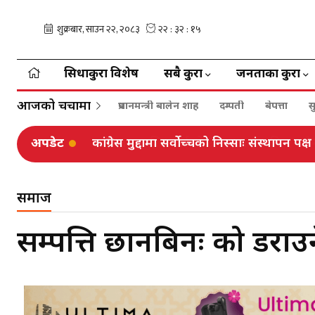
सिधाकुरा विशेष
सबै कुरा
जनताका कुरा
आजको चर्चामा
प्रधानमन्त्री बालेन शाह
दम्पती
बेपत्ता
स
अपडेट
फुटबलर आशिष राईको उपचारका लागि एन पेन
समाज
सम्पत्ति छानबिनः को डराउ