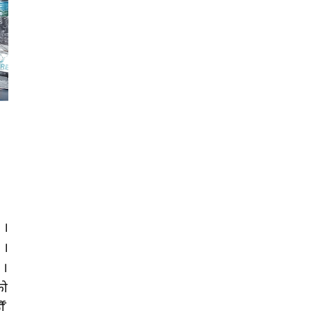
 ।
 ।
 ।
को
ँ,