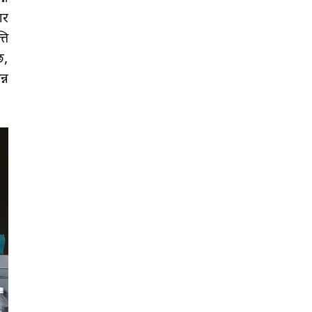
ार
ति
छ,
्न