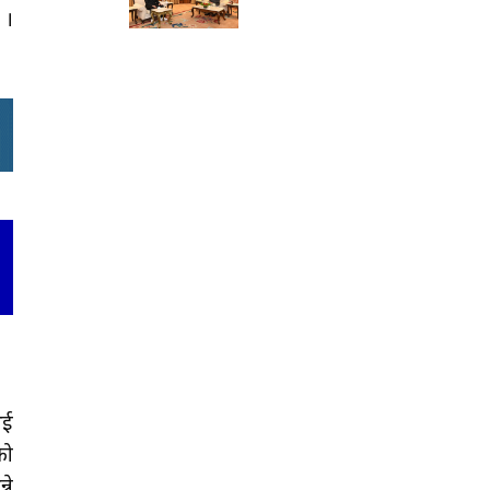
 ।
भई
को
ने