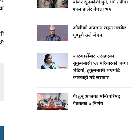
बोकेर सुनकोशी पुगे, सँगै नदीमा
था
फाल हालेर बेपत्ता भए
ओलीको अपमान सहन नसकेर
पी
गुण्डुमै ढले जेएन
री
काठमाडौँबाट उठाइएका
सुकुमबासी ५१ परिवारको जग्गा
भेटियो, हुकुमबासी भएपछि
कारवाही गर्दै सरकार
यी हुन् आजका मन्त्रिपरिषद्
बैठकका ७ निर्णय