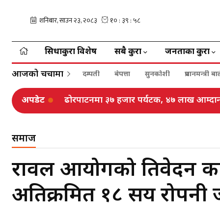
सिधाकुरा विशेष
सबै कुरा
जनताका कुरा
आजको चर्चामा
दम्पती
बेपत्ता
सुनकोशी
प्रधानमन्त्री 
अपडेट
महाधिवेशन प्रक्रिया अगाडि बढ्छ, रोकिँदैनः ग
समाज
रावल आयोगको प्रतिवेदन कार
अतिक्रमित १८ सय रोपनी ज