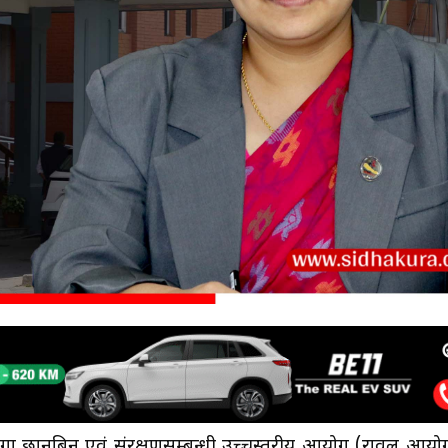
गा छानबिन एवं संरक्षणसम्बन्धी उच्चस्तरीय आयोग (रावल आयो