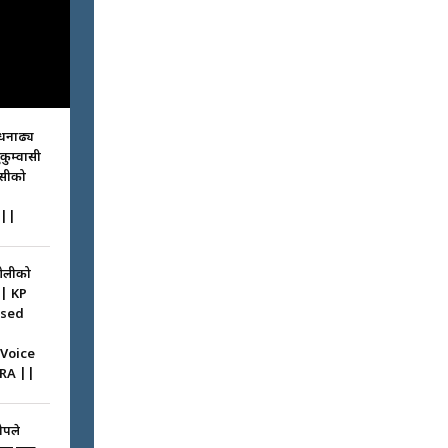
धनाढ्य
ुकुम्वासी
ासीको
||
ओलीको
|| KP
ssed
 Voice
RA ||
ोपले