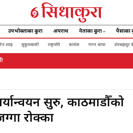
उपभोक्ताका कुरा
अपराध
नेताका कुरा
पैसाका 
बालेन शाह
सुकुमबासी
राष्ट्रपति
कांग्रेस
गगन थापा
शेरबहादुर द
गन थापा
्यान्वयन सुरु, काठमाडौँको
ग्गा रोक्का