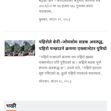
बढेका छन । कार्यालयका अनुसार आर्थिक वर्ष
२०८१/८२ मा १६ हजार ५६८ गुनासा प्राप्त
भएकामा...
बुधबार, साउन २०, २०८३
मन्त्रीले घुस डिल गरेको अडियो ! दुई झोला
नोट मन्त्रीलाई घुस | SIDHAKURA |
SIDHAKURA INVESTIGATION |
पहिरोले बेनी–जोमसोम सडक अवरुद्ध,
पहिरो पन्छाउने क्रममा एक्साभेटर पुरियो
मृतकका परिवारप्रति मेडिकल काउन्सीलको
बदनियत ! न्याय खोज्दै भौतारिदै सुवास
“पहिरो पन्छाउने क्रममा थप पहिरो खस्दा
|| THE REPORTER ||
एक्साभेटर पनि पुरिएको छ । अहिले सडक पूर्ण
रूपमा अवरूद्ध छ”, उनले भने, “पहिरो हटाउन
सुरु गरिएको छ, ठूलो पहिरो गएकाले यातायात...
सोमबार, साउन १८, २०८३
EXCLUSIVE - भिजिट भिसामा सेटिङको
गोप्य अडियो र म्यासेज, गृह मन्त्रालय
कनेक्सन ! || VISIT VISA SCAM
भर्खरै