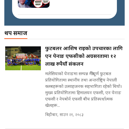
स्वकीय सचिव ठिक कि बेठिक ?||
SIDHAKURA || THE REPORTER
मोबिलिटीमा महिलाको पहुँच विस्तार गर्दै
||
इनड्राइभ || SIDHAKURA ||
अख्तियारको कठघरामा घुस्याहा मन्त्रीहरू
! || CIAA Investigation over
थप समाज
नेपालमै पहिलो पटक गाँजा खेतिलाई
Corrupted Minister ||
वैधानिकता || Cannabis legalized
SIDHAKURA
in Nepal ! || SIDHAKURA ||
राष्ट्रिय सवालमा ९ दल एकजुट ||
फुटबलर आशिष राईको उपचारका लागि
Prachanda, Rabi, Gagan Stand
एन पेनाङ एफसीको अग्रसरतामा १२
on the Same Page ||
पोप्पोको पासोः कमाउने लोभमा घरबार नै
SIDHAKURA ||
लाख रुपैयाँ संकलन
उठिबास | The Dark Side of
'Poppo Live'-SIDHAKURA
मलेसियाको पेनाङमा सम्पन्न मैत्रीपूर्ण फुटबल
INVESTIGATION
प्रतियोगितामा स्थानीय तथा अन्तर्राष्ट्रिय नेपाली
सहकारी पीडितसँग मन्त्री प्रतिभा रावलले
क्लबहरूको उत्साहजनक सहभागिता रहेको थियो।
भनिन्–साथ दिनुहोस्, दबाब होइन ||
मुख्य प्रतियोगितामा हिमालयन एफसी, एन पेनाङ
Sidhakura || Pratibha Rawal
मन्त्री आउने बित्तिकै सुरु भएको थियो
एफसी र नेपबोर्न एफसी बीच प्रतिस्पर्धात्मक
घुसको डिल || Raj Kumar Gupta ||
खेलहरू...
SIDHAKURA ||
बिहीबार, साउन २१, २०८३
रसुवाकाे भाङ्गे झरना | Bhange
Waterfall of Rasuwa ||