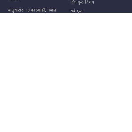
सिधाकुरा विशेष
बालुवाटार–०३ काठमाडौँ, नेपाल
सबै कुरा
जनताका कुरा
सम्पर्क: ९८५१३६२६६६,
९८०२३६२६६६
उपभोक्ताका कुरा
इमेल:
news@sidhakura.com
,
info@sidhakura.com
अपराध
हाम्रो टीम
विज्ञापनका लागि
९८०२३६१६६६, ९८५१३३१६६६
marketing@sidhakura.com
प्रकाशक
सम्पादक
युवराज कंडेल
अक्षर काका
सूचना विभाग दर्ता नं.
४००५-२०७९/८०