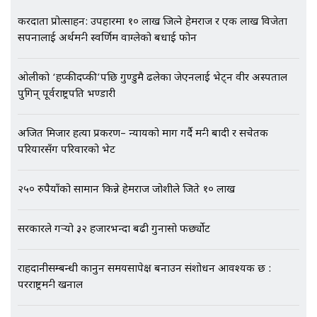
भिजिट भिसामा गृह मन्त्रालयकै सेटिङः१
करदाता प्रोत्साहन: उपहारमा १० लाख जित्ने हेमराज र एक लाख विजेता
अर्ब बढी घुस!|| SIDHAKURA ||
सपनालाई अर्थमन्त्री स्वर्णिम वाग्लेको बधाई फोन
ओलीको ‘हप्कीदप्की’पछि गुण्डुमै ढलेका जेएनलाई भेट्न वीर अस्पताल
पुगिन् पूर्वराष्ट्रपति भण्डारी
एभरेष्ट अस्पताल फलोअपः CCTV फुटेज
गायब || Everest Hospital
Followup: CCTV Footage Lost |
अजित मिजार हत्या प्रकरण– न्यायको माग गर्दै मन्त्री बादी र सचेतक
SIDHAKURA |
परियारसँग परिवारको भेट
२५० रुपैयाँको सामान किन्ने हेमराज जोशीले जिते १० लाख
सरकारले गर्‍यो ३२ हजारभन्दा बढी गुनासो फर्छ्योट
राहदानीसम्बन्धी कानुन समयसापेक्ष बनाउन संशोधन आवश्यक छ :
परराष्ट्रमन्त्री खनाल