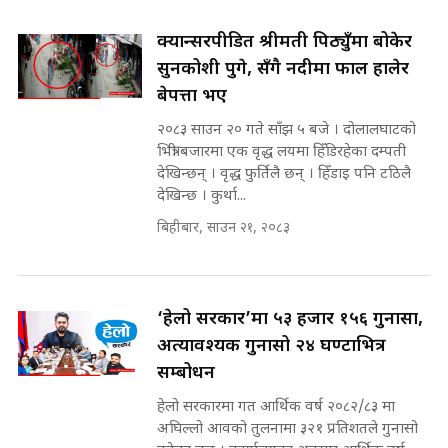
SIDHAKURA ||
घुसको डिल गर्ने मन्त्रीकाे राजिनामा,
भूमिसुधार मन्त्रीलाई जोगाइदै ! ||
क्यान्सरपीडित श्रीमती पिठ्युँमा बोकेर
SIDHAKURA ||
सुनकोशी पुगे, सँगै नदीमा फाल हालेर
बेपत्ता भए
कहिले बन्ला चक्रपथ ? विस्तार कार्यमा
किन भइरहेछ ढिलाइ ?The Ring Road
२०८३ साउन २० गते साँझ ५ बजे । दोलालघाटको
Expansion Dilemma |
७८ लाख घुस खाने मन्त्री ! जोगाउने
भित्री बजारमा एक वृद्ध लयमा हिँडिरहेका दम्पती
SIDHAKURA |
प्रधानमन्त्री ? || SIDHAKURA ||
देखिन्छन् । वृद्ध फुर्तिलै छन् । हिँडाइ पनि टठिलै
SIDHAKURA INVESTIGATION
देखिन्छ । कुर्था...
||
पटकपटक भावुक बने गृहमन्त्री सुदन
बिहीबार, साउन २१, २०८३
गुरुङ, भक्कानिए सांसदहरू ||
SIDHAKURA ||
मन्त्री र पूर्व मन्त्रीको ७८ लाख घुस डिलको
अडियो | FULL AUDIO |
SIDHAKURA |
‘हेलो सरकार’मा ५३ हजार १५६ गुनासा,
अत्यावश्यक गुनासो २४ घण्टाभित्र
सम्बोधन
मन्त्री राजकुमारलाई घुस दिने विचौलीया
हेलो सरकारमा गत आर्थिक वर्ष २०८२/८३ मा
पूर्व मन्त्री रञ्जिता || SIDHAKURA
अघिल्लो आवको तुलनामा ३२१ प्रतिशतले गुनासो
||