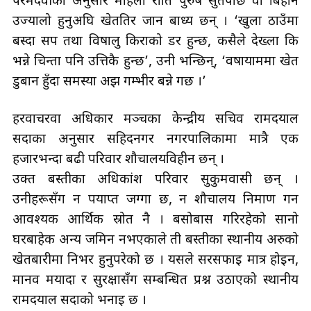
परमदेवीका अनुसार महिला राति पुरुष सुतेपछि वा बिहान
उज्यालो हुनुअघि खेततिर जान बाध्य छन् । ‘खुला ठाउँमा
बस्दा सर्प तथा विषालु किराको डर हुन्छ, कसैले देख्ला कि
भन्ने चिन्ता पनि उत्तिकै हुन्छ’, उनी भन्छिन्, ‘वर्षायाममा खेत
डुबान हुँदा समस्या अझ गम्भीर बन्ने गर्छ ।’
हरवाचरवा अधिकार मञ्चका केन्द्रीय सचिव रामदयाल
सदाका अनुसार सहिदनगर नगरपालिकामा मात्रै एक
हजारभन्दा बढी परिवार शौचालयविहीन छन् ।
उक्त बस्तीका अधिकांश परिवार सुकुमवासी छन् ।
उनीहरूसँग न पर्याप्त जग्गा छ, न शौचालय निर्माण गर्न
आवश्यक आर्थिक स्रोत नै । बसोबास गरिरहेको सानो
घरबाहेक अन्य जमिन नभएकाले ती बस्तीका स्थानीय अरुको
खेतबारीमा निर्भर हुनुपरेको छ । यसले सरसफाइ मात्र होइन,
मानव मर्यादा र सुरक्षासँग सम्बन्धित प्रश्न उठाएको स्थानीय
रामदयाल सदाको भनाइ छ ।