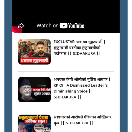
फेरि स्वर्गनर्कको यात्रामा ओली–प्रचण्ड ||
SIDHAKURA ||
घरबाट निस्किएर आफ्नै घरमा आगो
लगाउन जानेलाई रोकौँः रवि लामिछाने ||
SIDHAKURA ||
EXCLUSIVE: धनाढ्य सुकुम्बासी ||
सुकुम्वासी बस्तीका हुकुम्बासीको
कस्तो छ नागढुङ्गा सुरुङमार्ग ? ||
पर्दाफास || SIDHAKURA ||
SIDHAKURA ||
प्रधानमन्त्री बालेनले सम्बोधनमा के भने ?
|| PM BALEN ADDRESS ||
SIDHAKURA ||
अपदस्त केपी ओलीको मुर्छित आवाज ||
KP Oli: A Dismissed Leader’s
प्रश्नपत्र लिक गर्ने सुलभ सर ? ||
Diminishing Voice ||
SIDHAKURA ||
SIDHAKURA ||
अदालतको गुनासो अब सिधै सर्वोच्चमा
|| Court Grievances Directly to
the Supreme Court ||
भ्रष्टाचारको आरोपले घेरिएका अख्तियार
SIDHAKURA
प्रमुख || SIDHAKURA ||
साढे २ अर्बका स्वकीय ! सांसदलाई