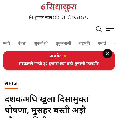
ी
बेपत्ता
सुनकोशी
सुकुमबासी
राष्ट्रपति
एमाले
शेरबहादु
अपडेट
सरकारले गर्‍यो ३२ हजारभन्दा बढी गुनासो फर्छ्योट
समाज
दशकअघि खुला दिसामुक्त
घोषणा, मुसहर बस्ती अझै