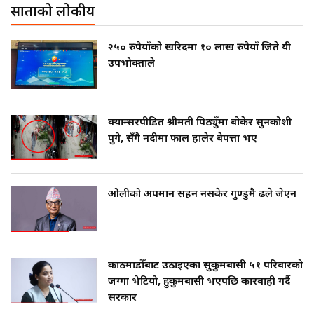
साताको लोकप्रीय
२५० रुपैयाँको खरिदमा १० लाख रुपैयाँ जिते यी
उपभोक्ताले
क्यान्सरपीडित श्रीमती पिठ्युँमा बोकेर सुनकोशी
पुगे, सँगै नदीमा फाल हालेर बेपत्ता भए
ओलीको अपमान सहन नसकेर गुण्डुमै ढले जेएन
काठमाडौँबाट उठाइएका सुकुमबासी ५१ परिवारको
जग्गा भेटियो, हुकुमबासी भएपछि कारवाही गर्दै
सरकार