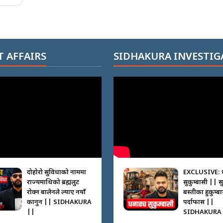
 AFFAIRS
SIDHAKURA INVESTIG
दोहोरो सुविधाको नाममा
EXCLUSIVE: 
राज्यमाथिको ब्रह्मलुट
सुकुम्बासी || स
रोक्न बालेनले ल्याए नयाँ
बस्तीका हुकुम्ब
कानुन || SIDHAKURA
पर्दाफास ||
||
SIDHAKURA 