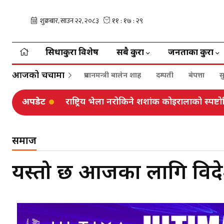
सिधाकुरा विशेष
सबै कुरा
जनताका कुरा
आजको चर्चामा
प्रधानमन्त्री बालेन शाह
दम्पती
बेपत्ता
स
अपडेट
राष्ट्रिय भेला नरोकिने शशांक कोइरालाको स्पष्टो
समाज
यस्तो छ आजका लागि विदेशी