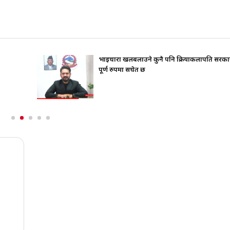
भाइचारा खलबलाउने कुनै पनि क्रियाकलापप्रति सरका
पूर्ण रुपमा सचेत छ