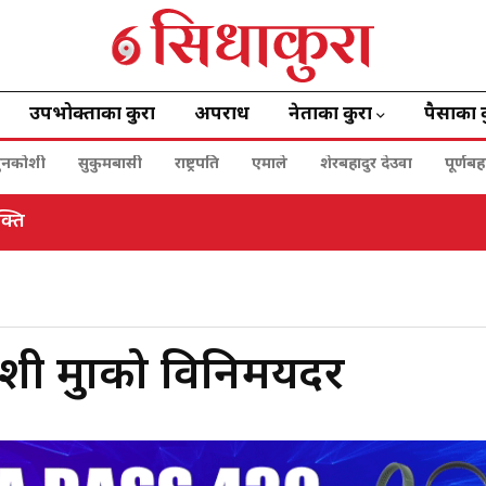
उपभोक्ताका कुरा
अपराध
नेताका कुरा
पैसाका 
ुनकोशी
सुकुमबासी
राष्ट्रपति
एमाले
शेरबहादुर देउवा
पूर्णब
क्ति
 मुद्राको विनिमयदर