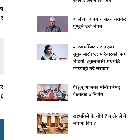
फाल हालेर बेपत्ता भए
को
 र
ओलीको अपमान सहन नसकेर
गुण्डुमै ढले जेएन
काठमाडौँबाट उठाइएका
सुकुमबासी ५१ परिवारको जग्गा
भेटियो, हुकुमबासी भएपछि
कारवाही गर्दै सरकार
दर
यी हुन् आजका मन्त्रिपरिषद्
बैठकका ७ निर्णय
१६
राष्ट्रपतिले के सोधे ? बालेनले के
जवाफ दिए ?