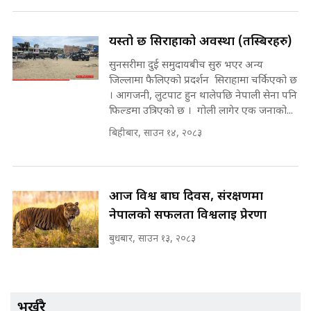
Sidhakura || Pratibha Rawal
७८ लाख घुस खाने मन्त्री ! जोगाउने
प्रधानमन्त्री ? || SIDHAKURA ||
SIDHAKURA INVESTIGATION
यस्तो छ सिराहाको अवस्था (तस्बिरहरु)
||
सुनसरीमा दुई समुदायबीच सुरु भएर अन्य
रसुवाकाे भाङ्गे झरना | Bhange
Waterfall of Rasuwa ||
जिल्लामा फैलिएको प्रदर्शन सिराहामा चर्किएको छ
SIDHAKURA ||
। आगजनी, लुटपाट हुन थालेपछि नेपाली सेना पनि
मन्त्री र पूर्व मन्त्रीको ७८ लाख घुस डिलको
फिल्डमा उत्रिएको छ । गोली लागेर एक जनाको...
अडियो | FULL AUDIO |
SIDHAKURA |
बिहीबार, साउन १४, २०८३
मन्त्री राजकुमारलाई घुस दिने विचौलीया
आज विश्व बाघ दिवस, संरक्षणमा
पूर्व मन्त्री रञ्जिता || SIDHAKURA
नेपालको सफलता विश्वलाई प्रेरणा
||
बुधबार, साउन १३, २०८३
मन्त्रीले घुस डिल गरेको अडियो ! दुई झोला
नोट मन्त्रीलाई घुस | SIDHAKURA |
SIDHAKURA INVESTIGATION |
भर्खरै