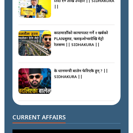
तिर्दा १० लाख उपहार || SIDHAKURA
||
काठमाडौँको कायापलट गर्ने २ खर्बको
PLANसुरुङ, फ्लाइओभरदेखि मेट्रो
रेलसम्म || SIDHAKURA ||
के प्रधानमन्त्री बालेन फेरिएकै हुन् ? ||
SIDHAKURA ||
दोहोरो सुविधाको नाममा राज्यमाथिको
ब्रह्मलुट रोक्न बालेनले ल्याए नयाँ कानुन
CURRENT AFFAIRS
|| SIDHAKURA ||