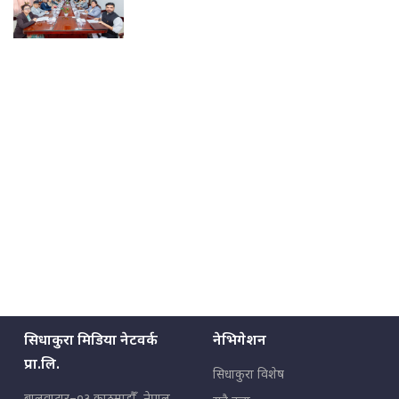
सिधाकुरा मिडिया नेटवर्क
नेभिगेशन
प्रा.लि.
सिधाकुरा विशेष