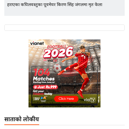
एभरेष्ट अस्पताल फलोअपः CCTV फुटेज
हराएका कपिलवस्तुका पूर्वमेयर किरण सिंह जंगलमा मृत फेला
गायब || Everest Hospital
Followup: CCTV Footage Lost |
SIDHAKURA |
साताको लोकप्रीय