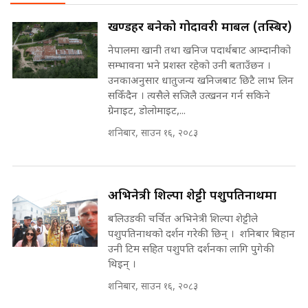
SIDHAKURA ||
SIDHAKURA
अदालतको गुनासो अब सिधै सर्वोच्चमा
खण्डहर बनेको गोदावरी मार्बल (तस्बिर)
|| Court Grievances Directly to
the Supreme Court ||
नेपालमा खानी तथा खनिज पदार्थबाट आम्दानीको
पोप्पोको पासोः कमाउने लोभमा घरबार नै
SIDHAKURA
सम्भावना भने प्रशस्त रहेको उनी बताउँछन ।
उठिबास | The Dark Side of
उनकाअनुसार धातुजन्य खनिजबाट छिटै लाभ लिन
'Poppo Live'-SIDHAKURA
INVESTIGATION
सकिँदैन । त्यसैले सजिलै उत्खनन गर्न सकिने
मोबिलिटीमा महिलाको पहुँच विस्तार गर्दै
ग्रेनाइट, डोलोमाइट,...
इनड्राइभ || SIDHAKURA ||
शनिबार, साउन १६, २०८३
मन्त्री आउने बित्तिकै सुरु भएको थियो
घुसको डिल || Raj Kumar Gupta ||
SIDHAKURA ||
अभिनेत्री शिल्पा शेट्टी पशुपतिनाथमा
राष्ट्रिय सवालमा ९ दल एकजुट ||
Prachanda, Rabi, Gagan Stand
बलिउडकी चर्चित अभिनेत्री शिल्पा शेट्टीले
on the Same Page ||
घुसको डिल गर्ने मन्त्रीकाे राजिनामा,
पशुपतिनाथको दर्शन गरेकी छिन् । शनिबार बिहान
SIDHAKURA ||
भूमिसुधार मन्त्रीलाई जोगाइदै ! ||
उनी टिम सहित पशुपति दर्शनका लागि पुगेकी
SIDHAKURA ||
थिइन् ।
सहकारी पीडितसँग मन्त्री प्रतिभा रावलले
शनिबार, साउन १६, २०८३
भनिन्–साथ दिनुहोस्, दबाब होइन ||