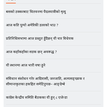
बसको ठक्करबाट चितवनमा पैदलयात्रीको मृत्यु
मृतकका परिवारप्रति मेडिकल काउन्सीलको
बदनियत ! न्याय खोज्दै भौतारिदै सुवास
आज कति पुग्यो अमेरिकी डलरको भाउ ?
|| THE REPORTER ||
प्रतिनिधिसभामा आज प्रस्तुत हुँदैछन् यी चार विधेयक
EXCLUSIVE - भिजिट भिसामा सेटिङको
आज कहाँकहाँका सडक छन् अवरूद्ध ?
गोप्य अडियो र म्यासेज, गृह मन्त्रालय
कनेक्सन ! || VISIT VISA SCAM
यी स्थानमा आज भारी वर्षा हुने
संविधान संशोधन गरेर आदिवासी, जनजाति, अल्पसङ्ख्यक र
भिजिट भिसामा गृह मन्त्रालयकै सेटिङः१
सीमान्तकृतका हकहित समेटिनुपर्छ– आङ्देम्बे
अर्ब बढी घुस!|| SIDHAKURA ||
कांग्रेस केन्द्रीय समिति बैठकका यी हुन् ८ एजेन्डा