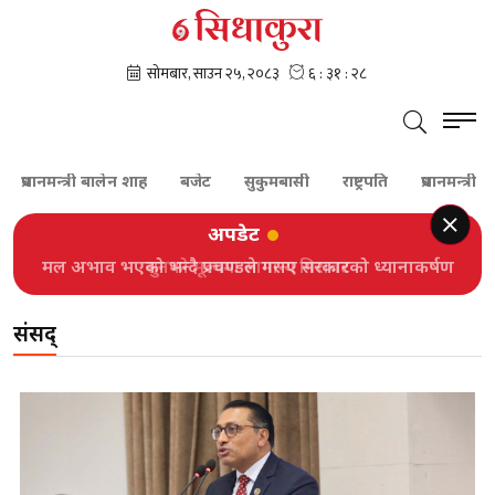
ानमन्त्री बालेन शाह
बजेट
सुकुमबासी
राष्ट्रपति
प्रधानमन्त्री
कांग्र
अपडेट
मल अभाव भएको भन्दै प्रचण्डले गराए सरकारको ध्यानाकर्षण
संसद्