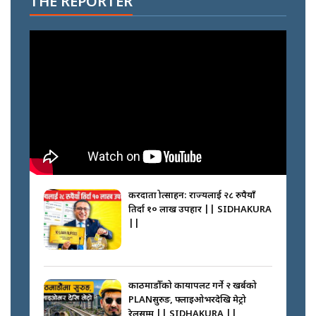
THE REPORTER
करदाता प्रोत्साहन: राज्यलाई २८ रुपैयाँ
तिर्दा १० लाख उपहार || SIDHAKURA
||
काठमाडौँको कायापलट गर्ने २ खर्बको
PLANसुरुङ, फ्लाइओभरदेखि मेट्रो
रेलसम्म || SIDHAKURA ||