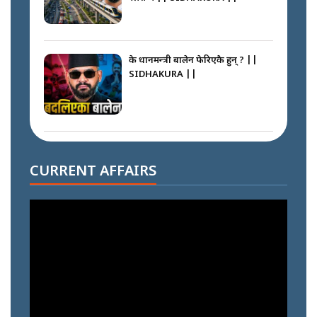
के प्रधानमन्त्री बालेन फेरिएकै हुन् ? ||
SIDHAKURA ||
दोहोरो सुविधाको नाममा राज्यमाथिको
ब्रह्मलुट रोक्न बालेनले ल्याए नयाँ कानुन
CURRENT AFFAIRS
|| SIDHAKURA ||
निम्सदाइसँगै अस्ताएका रेकर्डहोल्डर
आरोहीहरू | Record-breaking
climbers who set foot with
Nimsdai |