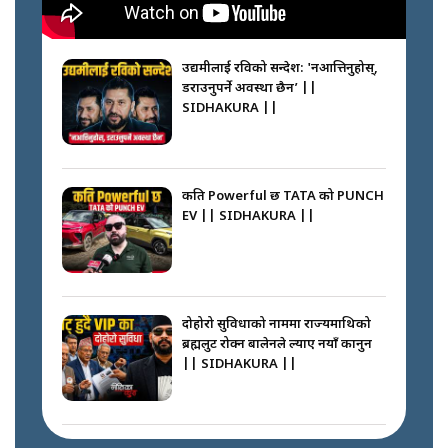
गोली ठोकेर पक्राउ गरिएको कर्मा ग्याङको
अपराध श्रृङ्खला || SIDHAKURA ||
उद्यमीलाई रविको सन्देश: 'नआत्तिनुहोस्,
डराउनुपर्ने अवस्था छैन’ ||
SIDHAKURA ||
नभाँडिएको सद्भाव : कप्तानगञ्जबाट
सल्किएको आगो निभाउनेहरू ||
SIDHAKURA || THE REPORTER
कति Powerful छ TATA को PUNCH
||
EV || SIDHAKURA ||
नेपालीलाई भरिया मात्र देख्ने दृष्टिकोण
बदलेका ‘निम्स दाई’ || SIDHAKURA
||
दोहोरो सुविधाको नाममा राज्यमाथिको
ब्रह्मलुट रोक्न बालेनले ल्याए नयाँ कानुन
|| SIDHAKURA ||
कप्तानगञ्जपछि मधेसमा के हुँदैछ ?
आगो निभाउने कि तेल थप्ने ? WHATS
HAPPENING IN MADHESH ? ||