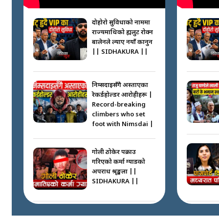
दोहोरो सुविधाको नाममा
राज्यमाथिको ब्रह्मलुट रोक्न
बालेनले ल्याए नयाँ कानुन
|| SIDHAKURA ||
निम्सदाइसँगै अस्ताएका
रेकर्डहोल्डर आरोहीहरू |
Record-breaking
climbers who set
foot with Nimsdai |
गोली ठोकेर पक्राउ
गरिएको कर्मा ग्याङको
अपराध श्रृङ्खला ||
SIDHAKURA ||
नभाँडिएको सद्भाव :