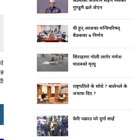
ओलीको अपमान सहन नसकेर
गुण्डुमै ढले जेएन
यी हुन् आजका मन्त्रिपरिषद्
बैठकका ७ निर्णय
सिराहामा गोली लागेर गणेश
को
यादवको मृत्यु
्न
यी
राष्ट्रपतिले के सोधे ? बालेनले के
जवाफ दिए ?
फेरि पक्राउ परे दुर्गा प्रसाईं