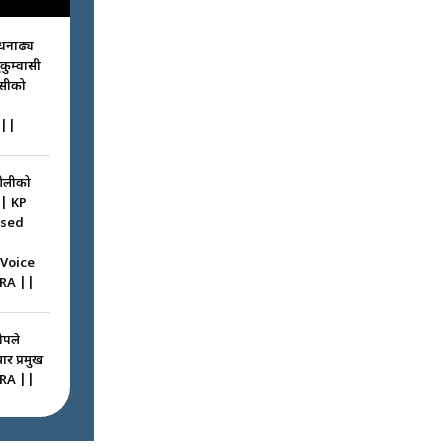
धनाढ्य
ुकुम्वासी
ासीको
||
ओलीको
|| KP
ssed
 Voice
RA ||
ोपले
ार प्रमुख
RA ||