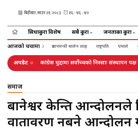
सिधाकुरा विशेष
सबै कुरा
जनताका कुरा
आजको चर्चामा
प्रधानमन्त्री बालेन शाह
राष्ट्रपति
एमाले
अपडेट
फुटबलर आशिष राईको उपचारका लागि एन पेन
समाज
बानेश्वर केन्द्रित आन्दोलनल
वातावरण नबने आन्दोलन गर