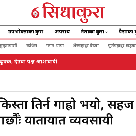
उपभोक्ताका कुरा
अपराध
नेताका कुरा
पैसाका 
सुकुमबासी
कांग्रेस
गगन थापा
शेरबहादुर देउवा
पूर्णबहादुर खड्क
ाङ एफसीको अग्रसरतामा १२ लाख रुपैयाँ संकलन
े किस्ता तिर्न गाह्रो भयो, सहज
्छौँः यातायात व्यवसायी