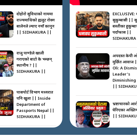
दोहोरो सुविधाको नाममा
EXCLUSIVE: 
राज्यमाथिको ब्रह्मलुट रोक्न
सुकुम्बासी || स
बालेनले ल्याए नयाँ कानुन
बस्तीका हुकुम्ब
|| SIDHAKURA ||
पर्दाफास ||
SIDHAKURA 
राजु पाण्डेले खाली
अपदस्त केपी 
गराएको बाटो के भन्छन्
मुर्छित आवाज 
स्थानीय ? ||
Oli: A Dismi
SIDHAKURA ||
Leader’s
Diminishing
|| SIDHAKU
पासपोर्ट विभाग मध्यरात
पनि खुला || Inside
भ्रष्टाचारको आर
Department of
घेरिएका अख्तिय
Passports Nepal ||
|| SIDHAKU
SIDHAKURA ||
कहाँ हरायो ग्यास ? ||