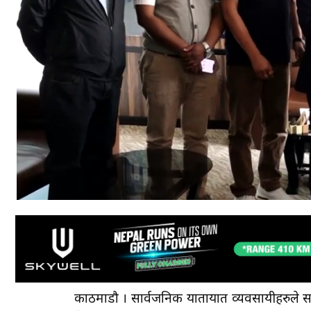
काठमाडौैँ । सार्वजनिक यातायात व्यवसायीहरुले स