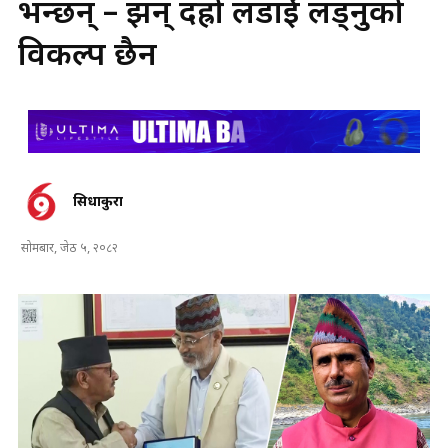
भन्छन् – झन् दह्रो लडाईं लड्नुको
विकल्प छैन
सिधाकुरा
सोमबार, जेठ ५, २०८२