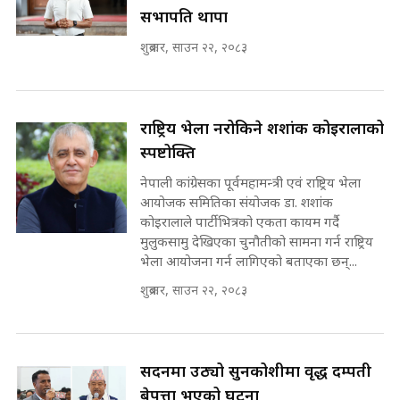
भूमिसुधार मन्त्रीलाई जोगाइदै ! ||
सभापति थापा
SIDHAKURA ||
शुक्रबार, साउन २२, २०८३
कहिले बन्ला चक्रपथ ? विस्तार कार्यमा
किन भइरहेछ ढिलाइ ?The Ring Road
Expansion Dilemma |
७८ लाख घुस खाने मन्त्री ! जोगाउने
SIDHAKURA |
प्रधानमन्त्री ? || SIDHAKURA ||
राष्ट्रिय भेला नरोकिने शशांक कोइरालाको
SIDHAKURA INVESTIGATION
स्पष्टोक्ति
||
पटकपटक भावुक बने गृहमन्त्री सुदन
नेपाली कांग्रेसका पूर्वमहामन्त्री एवं राष्ट्रिय भेला
गुरुङ, भक्कानिए सांसदहरू ||
आयोजक समितिका संयोजक डा. शशांक
SIDHAKURA ||
मन्त्री र पूर्व मन्त्रीको ७८ लाख घुस डिलको
कोइरालाले पार्टीभित्रको एकता कायम गर्दै
अडियो | FULL AUDIO |
मुलुकसामु देखिएका चुनौतीको सामना गर्न राष्ट्रिय
SIDHAKURA |
भेला आयोजना गर्न लागिएको बताएका छन्...
शुक्रबार, साउन २२, २०८३
मन्त्री राजकुमारलाई घुस दिने विचौलीया
पूर्व मन्त्री रञ्जिता || SIDHAKURA
||
सदनमा उठ्यो सुनकोशीमा वृद्ध दम्पती
बेपत्ता भएको घटना