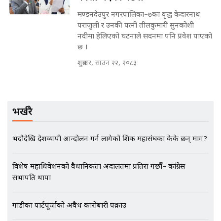
मण्डनदेउपुर नगरपालिका–७का वृद्ध केदारनाथ
मन्त्रीले घुस डिल गरेको अडियो ! दुई झोला
पराजुली र उनकी पत्नी तीलकुमारी सुनकोशी
नोट मन्त्रीलाई घुस | SIDHAKURA |
नदीमा हेलिएको घटनाले सदनमा पनि प्रवेश पाएको
SIDHAKURA INVESTIGATION |
छ ।
शुक्रबार, साउन २२, २०८३
मृतकका परिवारप्रति मेडिकल काउन्सीलको
बदनियत ! न्याय खोज्दै भौतारिदै सुवास
|| THE REPORTER ||
भर्खरै
भदौदेखि देशव्यापी आन्दोलन गर्न लागेको शिक्षक महासंघका केके छन् माग?
EXCLUSIVE - भिजिट भिसामा सेटिङको
गोप्य अडियो र म्यासेज, गृह मन्त्रालय
विशेष महाधिवेशनको वैधानिकता अदालतमा प्रतिरक्षा गर्छौं– कांग्रेस
कनेक्सन ! || VISIT VISA SCAM
सभापति थापा
गाडीका पार्टपूर्जाको अवैध कारोबारी पक्राउ
भिजिट भिसामा गृह मन्त्रालयकै सेटिङः१