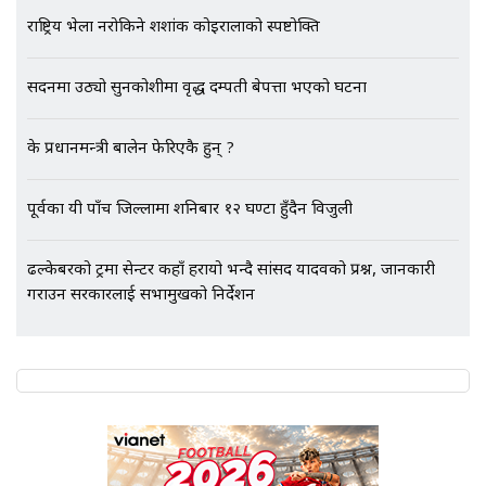
अर्ब बढी घुस!|| SIDHAKURA ||
राष्ट्रिय भेला नरोकिने शशांक कोइरालाको स्पष्टोक्ति
सदनमा उठ्यो सुनकोशीमा वृद्ध दम्पती बेपत्ता भएको घटना
एभरेष्ट अस्पताल फलोअपः CCTV फुटेज
गायब || Everest Hospital
के प्रधानमन्त्री बालेन फेरिएकै हुन् ?
Followup: CCTV Footage Lost |
SIDHAKURA |
पूर्वका यी पाँच जिल्लामा शनिबार १२ घण्टा हुँदैन विजुली
ढल्केबरको ट्रमा सेन्टर कहाँ हरायो भन्दै सांसद यादवको प्रश्न, जानकारी
गराउन सरकारलाई सभामुखको निर्देशन